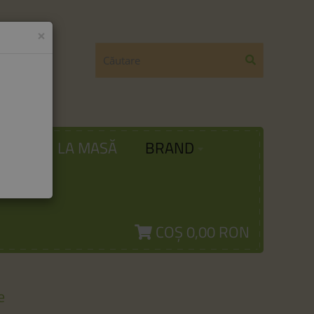
×
ODĂ
LA MASĂ
BRAND
COȘ
0,00 RON
e