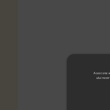
Acest site 
ului nost