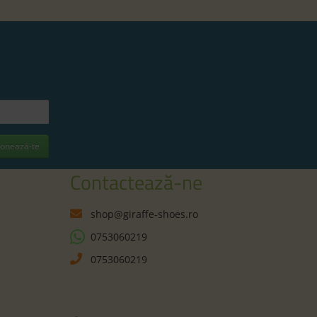
onează-te
Contactează-ne
shop@giraffe-shoes.ro
0753060219
0753060219