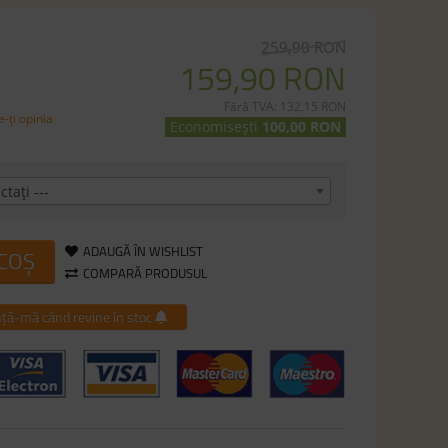
259,90 RON
159,90 RON
Fără TVA: 132,15 RON
-ţi opinia
Economisești
100,00 RON
ctaţi ---
ADAUGĂ ÎN WISHLIST
 COȘ
COMPARĂ PRODUSUL
ță-mă când revine în stoc