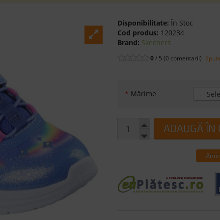
Disponibilitate:
În Stoc
Cod produs:
120234
Brand:
Skechers
0
/ 5 (0 comentarii)
Spune
*
Mărime
--- Sele
ADAUGĂ ÎN
Anun