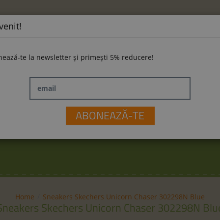
venit!
ează-te la newsletter și primești 5% reducere!
email
ĂMINTE
LA PLIMBARE
JUCĂRII
M
ABONEAZĂ-TE
Home
Sneakers Skechers Unicorn Chaser 302298N Blue
Sneakers Skechers Unicorn Chaser 302298N Blu