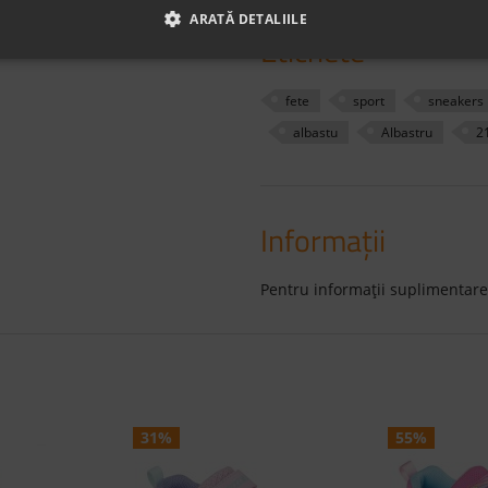
alegerea perfectă pentru feti
ARATĂ DETALIILE
Etichete
fete
sport
sneakers
albastu
Albastru
2
Informaţii
Pentru informaţii suplimentare
31%
55%