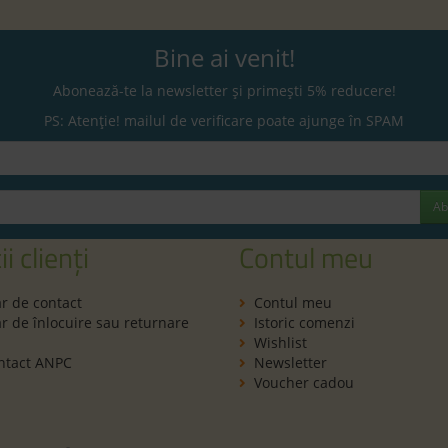
Bine ai venit!
Abonează-te la newsletter și primești 5% reducere!
PS: Atenție! mailul de verificare poate ajunge în SPAM
Ab
ii clienți
Contul meu
r de contact
Contul meu
 de înlocuire sau returnare
Istoric comenzi
Wishlist
ntact ANPC
Newsletter
Voucher cadou