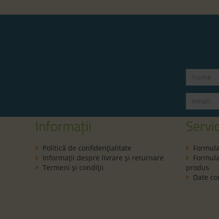
Informații
Servic
Politică de confidenţialitate
Formula
Informaţii despre livrare și returnare
Formular
Termeni şi condiţii
produs
Date co