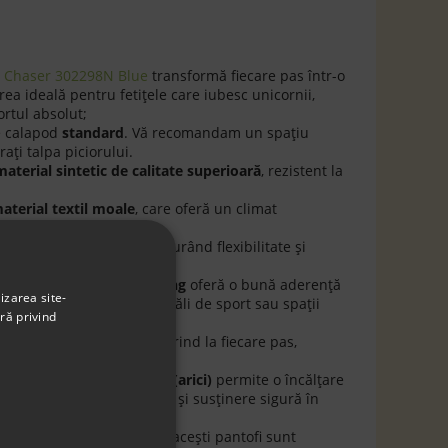
n Chaser 302298N Blue
transformă fiecare pas într-o
ea ideală pentru fetițele care iubesc unicornii,
ortul absolut;
e calapod
standard
. Vă recomandam un spaţiu
aţi talpa piciorului.
material sintetic de calitate superioară
, rezistent la
aterial textil moale
, care oferă un climat
ilei;
e respirabil și moale, asigurând flexibilitate și
regi de purtare;
 antiderapant și non-marking
oferă o bună aderență
izarea site-
lăsa urme, ideală pentru săli de sport sau spații
ră privind
-uri luminoase
care se aprind la fiecare pas,
itate;
et elastic și baretă cu scai (arici)
permite o încălțare
oferind copilului autonomie și susținere sigură în
i;
design tematic cu unicorn, acești pantofi sunt