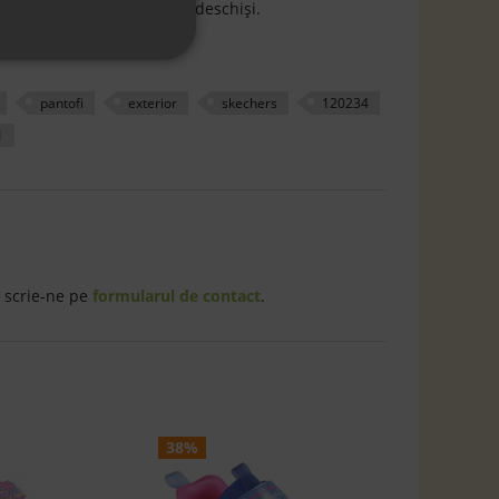
țele care visează cu ochii deschiși.
pantofi
exterior
skechers
120234
1
 scrie-ne pe
formularul de contact
.
38%
46%
Sneak
My D