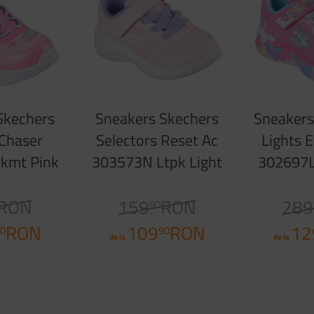
Skechers
Sneakers Skechers
Sneakers
 Chaser
Selectors Reset Ac
Lights 
kmt Pink
303573N Ltpk Light
302697L
kle
Pink
Pink
RON
159
RON
289
90
RON
109
RON
12
0
90
de la
de la