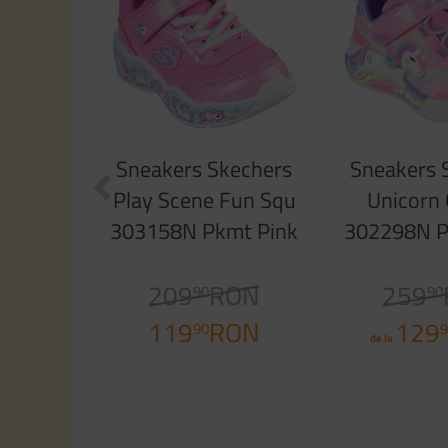
Sneakers Skechers
Sneakers 
Play Scene Fun Squ
Unicorn
303158N Pkmt Pink
302298N P
Sparkle
Spar
209
RON
259
90
90
119
RON
129
90
9
de la