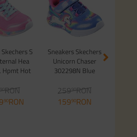
Merm
2
1
 Skechers S
Sneakers Skechers
Eternal Hea
Unicorn Chaser
 Hpmt Hot
302298N Blue
 Sparkle
RON
259
RON
90
90
9
RON
159
RON
90
90