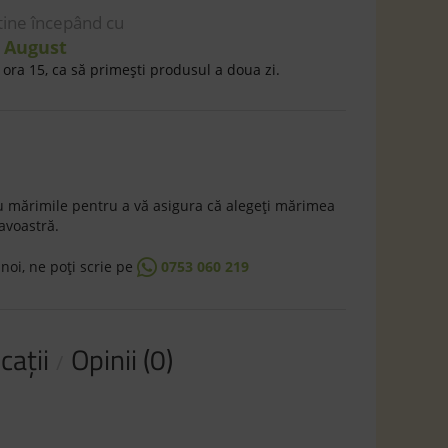
 tine începând cu
7 August
ora 15, ca să primeşti produsul a doua zi.
 mărimile pentru a vă asigura că alegeţi mărimea
avoastră.
 noi, ne poţi scrie pe
0753 060 219
caţii
Opinii (0)