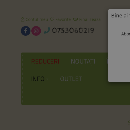
Bine ai 
Contul meu
Favorite
Finalizează
0753060219
Abon
REDUCERI
NOUTAȚI
ÎNCĂLȚ
INFO
OUTLET