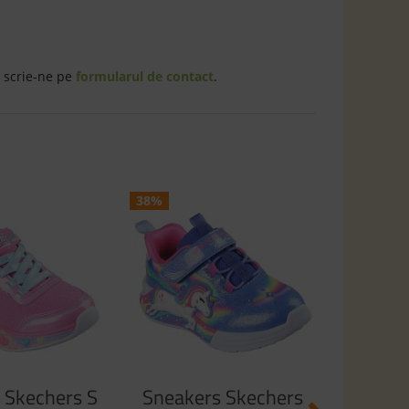
 scrie-ne pe
formularul de contact
.
38%
48%
Sneak
Unicor
Starl
2
1
 Skechers S
Sneakers Skechers