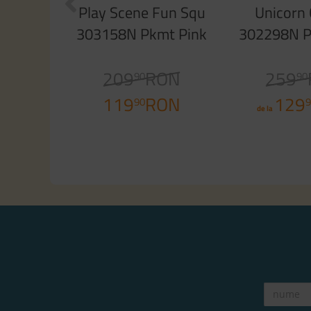
Play Scene Fun Squ
Unicorn
303158N Pkmt Pink
302298N P
Sparkle
Spar
209
RON
259
90
90
119
RON
129
90
9
de la