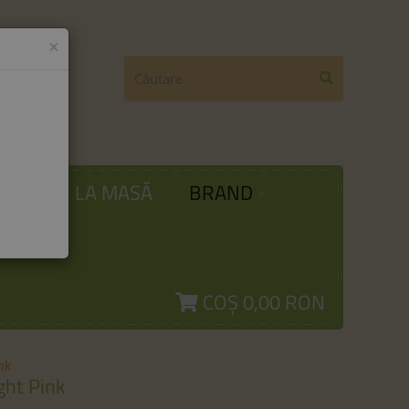
×
ODĂ
LA MASĂ
BRAND
COȘ
0,00 RON
nk
ght Pink