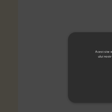
Acest site 
ului nost