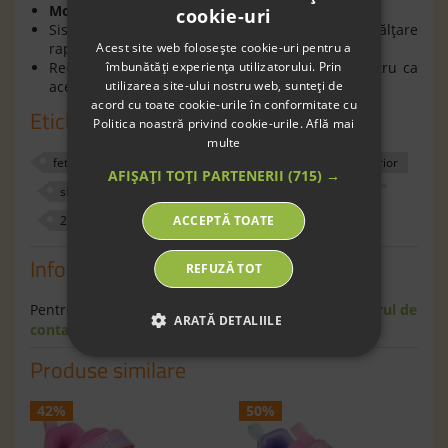
Model echipat cu tehnologia non-marking;
cookie-uri
Sistemul de prindere cu
scai
permite o încălţare
Acest site web folosește cookie-uri pentru a
rapidă a copilului;
îmbunătăți experiența utilizatorului. Prin
Recomandaţi copiilor încă de la primii paşi pentru ca
utilizarea site-ului nostru web, sunteți de
aceştia să deprindă un mers sănătos şi natural.
acord cu toate cookie-urile în conformitate cu
Etichete
Politica noastră privind cookie-urile.
Află mai
multe
fete
sport
sneakers
pantofi
exterior
AFIȘAȚI TOȚI PARTENERII
(715) →
skechers
120187
Roz
luminite
ACCEPTĂ TOATE
21
22
32
30
Informaţii
REFUZĂ TOT
Pentru informaţii suplimentare scrie-ne pe
formularul de
ARATĂ DETALIILE
contact
.
Produse similare
42%
50%