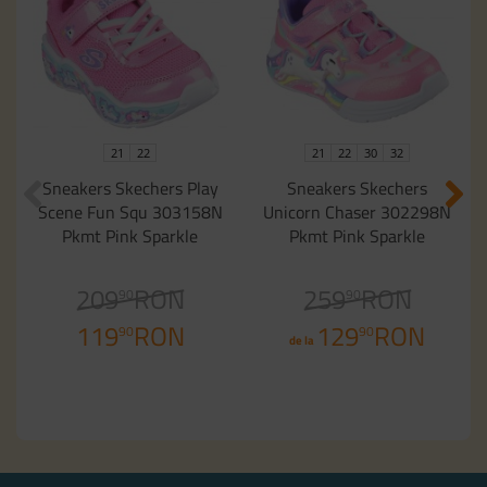
21
22
21
22
30
32
Sneakers Skechers Play
Sneakers Skechers
Scene Fun Squ 303158N
Unicorn Chaser 302298N
Pkmt Pink Sparkle
Pkmt Pink Sparkle
209
RON
259
RON
90
90
119
RON
129
RON
90
90
de la