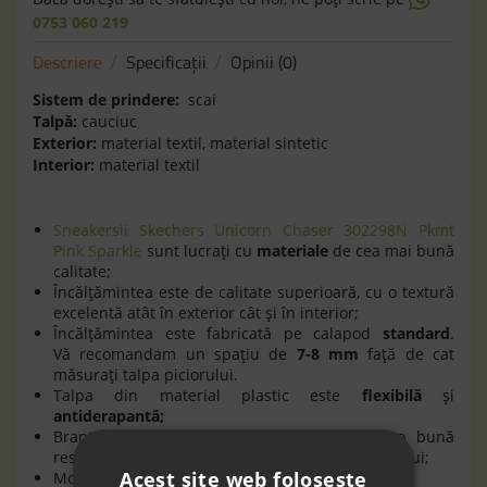
0753 060 219
Descriere
Specificaţii
Opinii (0)
Sistem de prindere:
scai
Talpă:
cauciuc
Exterior:
material textil, material sintetic
Interior:
material textil
Sneakersii Skechers Unicorn Chaser 302298N Pkmt
Pink Sparkle
sunt lucraţi cu
materiale
de cea mai bună
calitate;
Încălţămintea este de calitate superioară, cu o textură
excelentă atât în exterior cât şi în interior;
Încălţămintea este fabricată pe calapod
standard
.
Vă recomandam un spaţiu de
7-8 mm
faţă de cat
măsuraţi talpa piciorului.
Talpa din material plastic este
flexibilă
şi
antiderapantă;
Branţul (talpă interioară) oferă piciorului o bună
respiraţie, flexibilitate şi confort în timpul mersului;
Acest site web folosește
Model echipat cu
leduri ;