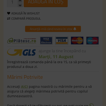
ADAUGĂ ÎN COȘ
ADAUGĂ ÎN WISHLIST
COMPARĂ PRODUSUL
Anunță-mă când revine în stoc
ajunge la tine începând cu
Marți, 11 August
Înregistrează comanda până la ora 15, ca să primeşti
produsul a doua zi.
Mărimi Potrivite
Accesaţi
AICI
pagina noastră cu mărimile pentru a vă
asigura că alegeţi mărimea potrivită pentru copilul
dumneavoastră.
Dacă doreşti să te sfătuieşti cu noi, ne poţi scrie pe