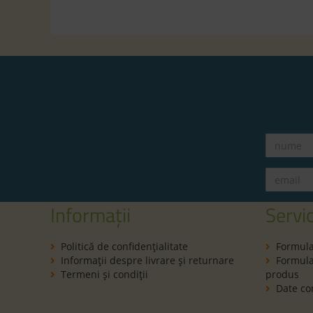
Informații
Servic
Politică de confidenţialitate
Formula
Informaţii despre livrare și returnare
Formular
Termeni şi condiţii
produs
Date co