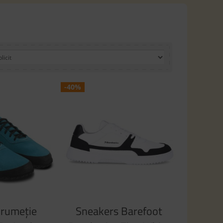
-40%
drumeție
Sneakers Barefoot