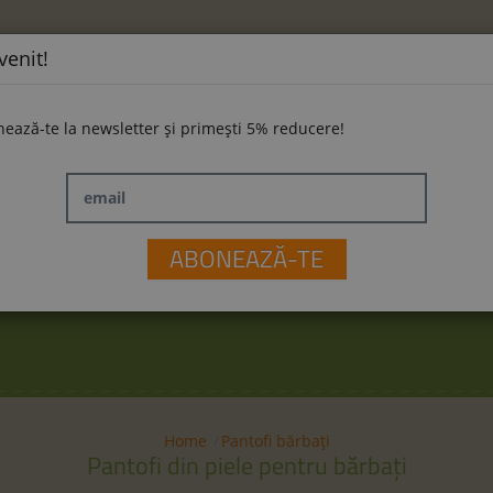
venit!
ează-te la newsletter și primești 5% reducere!
email
ĂMINTE
LA PLIMBARE
JUCĂRII
M
ABONEAZĂ-TE
Home
Pantofi bărbaţi
Pantofi din piele pentru bărbaţi