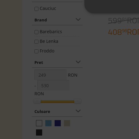
Blue
Cauciuc
599
RO
81
Brand
408
RO
98
Barebarics
Be Lenka
Froddo
Pret
RON
-
RON
Culoare