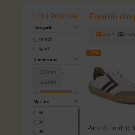
Pantofi din 
Filtru Produse
Categorie
GRILĂ
LIST
Pantofi
Sport
-47%
Dimensiune
-
Mărime
36
37
Pantofi Froddo 
38