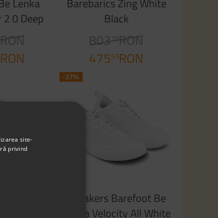
 Be Lenka
Barebarics Zing White
r 2 0 Deep
Black
ean
RON
803
RON
8
18
RON
475
RON
8
53
-37%
izarea site-
ră privind
arefoot Be
Sneakers Barefoot Be
ound Black
Lenka Velocity All White