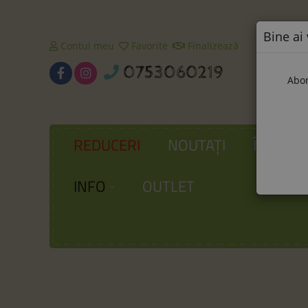
Bine ai 
Contul meu
Favorite
Finalizează
0753060219
Abon
REDUCERI
NOUTAȚI
ÎNCĂLȚ
INFO
OUTLET