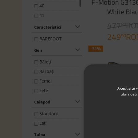
F-Motion G313
40
White Bla
41
477
RO
80
44
Caracteristici
249
RO
45
90
BAREFOOT
-31%
Gen
Băieţi
Bărbaţi
Femei
Acest site 
Fete
ului nost
Calapod
Standard
Sneakers Baref
Lat
Lenka Bali Veg
Talpa