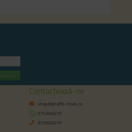
onează-te
Contactează-ne
shop@giraffe-shoes.ro
0753060219
0753060219