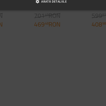
ARATĂ DETALIILE
Cappuccino
Wh
N
701
RON
599
49
8
N
469
RON
408
48
9