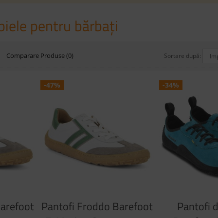
piele pentru bărbaţi
Ă
Comparare Produse (0)
Sortare după:
-47%
-34%
Barefoot
Pantofi Froddo Barefoot
Pantofi 