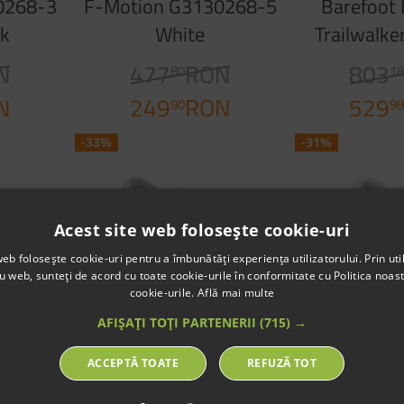
0268-3
F-Motion G3130268-5
Barefoot
ck
White
Trailwalke
Oc
N
477
RON
803
80
1
N
249
RON
529
90
9
-33%
-31%
Acest site web folosește cookie-uri
web folosește cookie-uri pentru a îmbunătăți experiența utilizatorului. Prin util
ru web, sunteți de acord cu toate cookie-urile în conformitate cu Politica noast
cookie-urile.
Află mai multe
AFIȘAȚI TOȚI PARTENERII
(715) →
oot Be
Sneakers Barefoot Be
Sneakers B
ACCEPTĂ TOATE
REFUZĂ TOT
an Dark
Lenka Champ 3.0
Lenka Reb