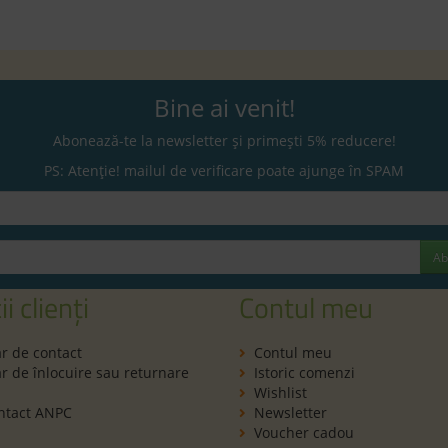
Bine ai venit!
Abonează-te la newsletter și primești 5% reducere!
PS: Atenție! mailul de verificare poate ajunge în SPAM
Ab
ii clienți
Contul meu
r de contact
Contul meu
 de înlocuire sau returnare
Istoric comenzi
Wishlist
ntact ANPC
Newsletter
Voucher cadou