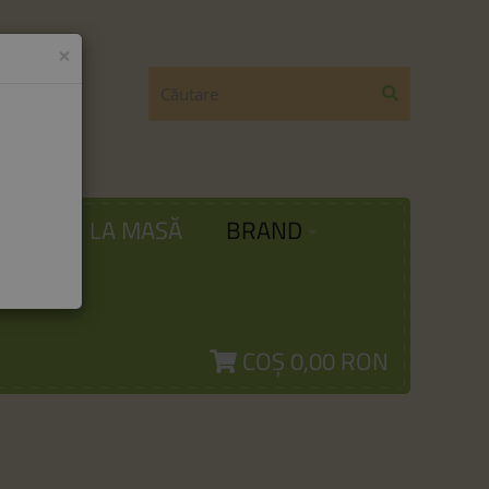
×
ODĂ
LA MASĂ
BRAND
COȘ
0,00 RON