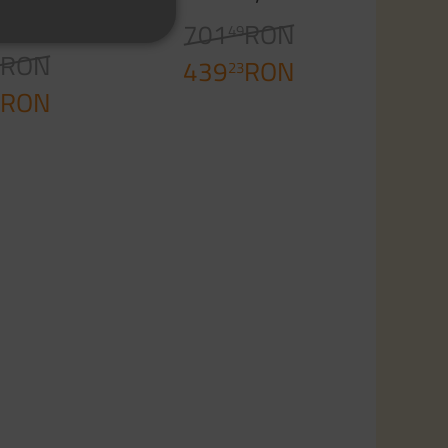
ite
701
RON
49
RON
1
439
RON
23
RON
8