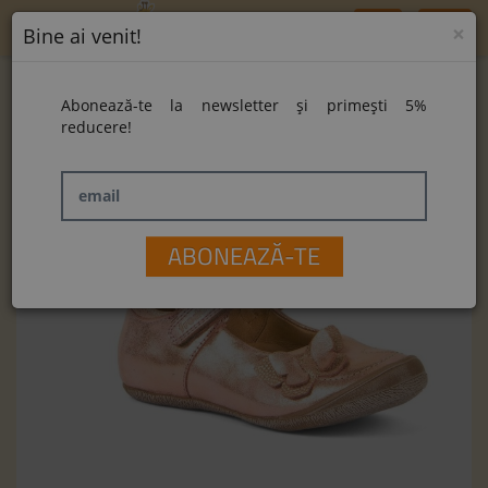
Toggle
×
Bine ai venit!
navigation
Home
Balerini Froddo G3140134-1 Pink Shine
Abonează-te la newsletter și primești 5%
Balerini Froddo G3140134-1 Pink Shine
reducere!
email
ABONEAZĂ-TE