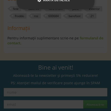
ARATĂ DETALIILE
fete
balerini
fara crom
piele
exterior
froddo
roz
600684
barefoot
21
Informaţii
Pentru informaţii suplimentare scrie-ne pe
formularul de
contact
.
Bine ai venit!
Abonează-te la newsletter și primești 5% reducere!
PS: Atenție! mailul de verificare poate ajunge în SPAM
Abonează-te