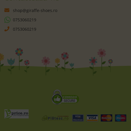
shop@giraffe-shoes.ro
0753060219
0753060219