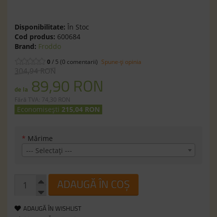
Disponibilitate:
În Stoc
Cod produs:
600684
Brand:
Froddo
0
/ 5 (0 comentarii)
Spune-ţi opinia
304,94 RON
89,90 RON
de la
Fără TVA: 74,30 RON
Economisești
215,04 RON
*
Mărime
--- Selectaţi ---
ADAUGĂ ÎN COȘ
ADAUGĂ ÎN WISHLIST