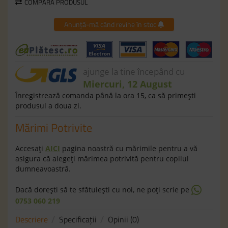
COMPARĂ PRODUSUL
Anunță-mă când revine în stoc
ajunge la tine începând cu
Miercuri, 12 August
Înregistrează comanda până la ora 15, ca să primeşti
produsul a doua zi.
Mărimi Potrivite
Accesaţi
AICI
pagina noastră cu mărimile pentru a vă
asigura că alegeţi mărimea potrivită pentru copilul
dumneavoastră.
Dacă doreşti să te sfătuieşti cu noi, ne poţi scrie pe
0753 060 219
Descriere
Specificaţii
Opinii (0)