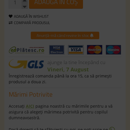
ADAUGĂ ÎN COȘ
ADAUGĂ ÎN WISHLIST
COMPARĂ PRODUSUL
Anunță-mă când revine în stoc
ajunge la tine începând cu
Vineri, 7 August
Înregistrează comanda până la ora 15, ca să primeşti
produsul a doua zi.
Mărimi Potrivite
Accesaţi
AICI
pagina noastră cu mărimile pentru a vă
asigura că alegeţi mărimea potrivită pentru copilul
dumneavoastră.
Dacă doreşti să te sfătuieşti cu noi, ne poţi scrie pe