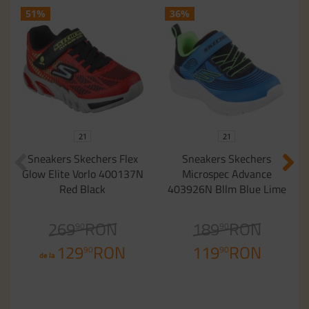
51%
36%
21
21
Sneakers Skechers Flex
Sneakers Skechers
Glow Elite Vorlo 400137N
Microspec Advance
Red Black
403926N Bllm Blue Lime
269
RON
189
RON
90
90
129
RON
119
RON
90
90
de la