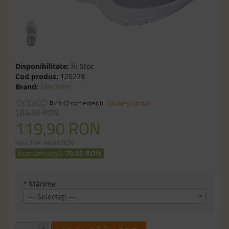
Disponibilitate:
În Stoc
Cod produs:
120228
Brand:
Skechers
0
/ 5 (0 comentarii)
Spune-ţi opinia
189,90 RON
119,90 RON
Fără TVA: 99,09 RON
Economisești
70,00 RON
*
Mărime
--- Selectaţi ---