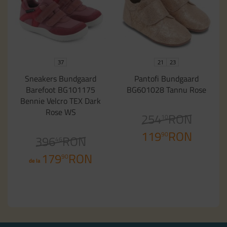
37
21
23
Sneakers Bundgaard
Pantofi Bundgaard
Barefoot BG101175
BG601028 Tannu Rose
Bennie Velcro TEX Dark
Rose WS
254
RON
10
119
RON
90
396
RON
46
179
RON
90
de la