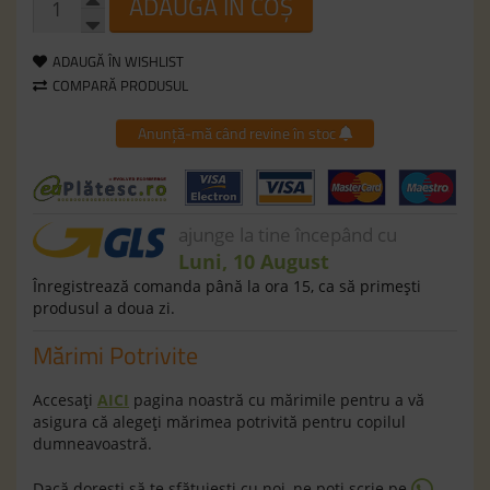
ADAUGĂ ÎN COȘ
ADAUGĂ ÎN WISHLIST
COMPARĂ PRODUSUL
Anunță-mă când revine în stoc
ajunge la tine începând cu
Luni, 10 August
Înregistrează comanda până la ora 15, ca să primeşti
produsul a doua zi.
Mărimi Potrivite
Accesaţi
AICI
pagina noastră cu mărimile pentru a vă
asigura că alegeţi mărimea potrivită pentru copilul
dumneavoastră.
Dacă doreşti să te sfătuieşti cu noi, ne poţi scrie pe