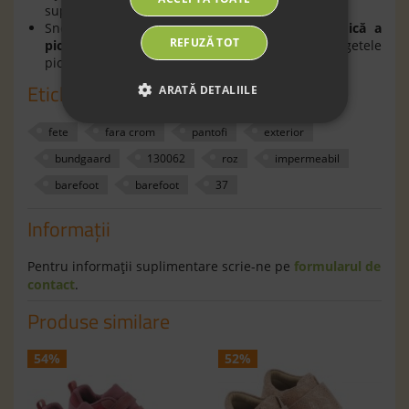
suport adecvat și materiale respirabile.
Sneakersii
BAREFOOT respectă forma anatomică a
REFUZĂ TOT
picioarelor
, având un spaţiu generos pentru degetele
picioarelor.
Etichete
ARATĂ DETALIILE
fete
fara crom
pantofi
exterior
bundgaard
130062
roz
impermeabil
barefoot
barefoot
37
Informaţii
Pentru informaţii suplimentare scrie-ne pe
formularul de
contact
.
Produse similare
54%
52%