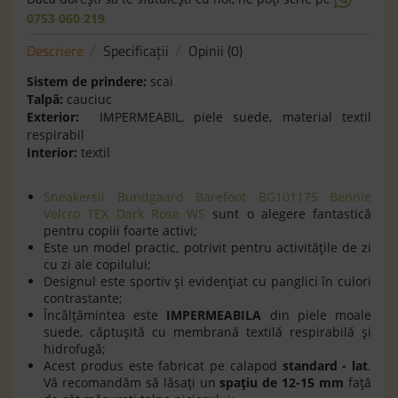
0753 060 219
Descriere
Specificaţii
Opinii (0)
Sistem de prindere:
scai
Talpă:
cauciuc
Exterior:
IMPERMEABIL, piele suede, material textil
respirabil
Interior:
textil
Sneakersii Bundgaard Barefoot BG101175 Bennie
Velcro TEX Dark Rose WS
sunt o alegere fantastică
pentru copiii foarte activi;
Este un model practic, potrivit pentru activitățile de zi
cu zi ale copilului;
Designul este sportiv şi evidențiat cu panglici în culori
contrastante;
Încălţămintea este
IMPERMEABILA
din piele moale
suede, căptușită cu membrană textilă respirabilă și
hidrofugă;
Acest produs este fabricat pe calapod
standard - lat
.
Vă recomandăm să lăsaţi un
spaţiu de 12-15 mm
faţă