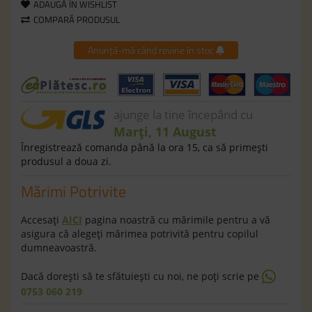
ADAUGĂ ÎN WISHLIST
COMPARĂ PRODUSUL
Anunță-mă când revine în stoc
ajunge la tine începând cu
Marți, 11 August
Înregistrează comanda până la ora 15, ca să primeşti
produsul a doua zi.
Mărimi Potrivite
Accesaţi
AICI
pagina noastră cu mărimile pentru a vă
asigura că alegeţi mărimea potrivită pentru copilul
dumneavoastră.
Dacă doreşti să te sfătuieşti cu noi, ne poţi scrie pe
0753 060 219