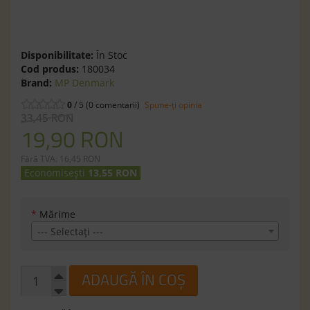
Disponibilitate:
În Stoc
Cod produs:
180034
Brand:
MP Denmark
0
/ 5 (0 comentarii)
Spune-ţi opinia
33,45 RON
19,90 RON
Fără TVA: 16,45 RON
Economisești
13,55 RON
*
Mărime
--- Selectaţi ---
ADAUGĂ ÎN COȘ