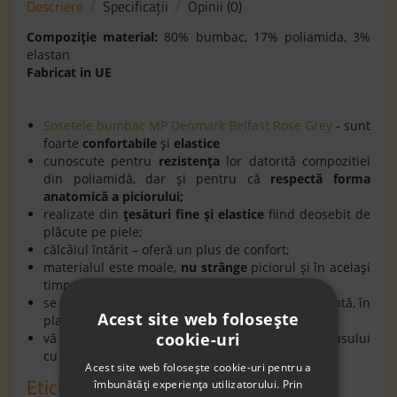
Descriere
Specificaţii
Opinii (0)
Compoziţie material:
80% bumbac, 17% poliamida, 3%
elastan
Fabricat in UE
Sosetele bumbac MP Denmark Belfast Rose Grey
- sunt
foarte
confortabile
şi
elastice
cunoscute pentru
rezistenţa
lor datorită compozitiei
din poliamidă, dar şi pentru că
respectă forma
anatomică a piciorului;
realizate din
ţesături fine şi elastice
fiind deosebit de
plăcute pe piele;
călcâiul întărit – oferă un plus de confort;
materialul este moale,
nu strânge
piciorul şi în acelaşi
timp
nu alunec
ă
în timpul purtării;
se spală la program automat delicat cu uscare lentă, în
Acest site web folosește
plan orizontal;
cookie-uri
vă rugăm să verificaţi întotdeauna eticheta produsului
cu instrucţiunile de spălare, stoarcere, uscare.
Acest site web folosește cookie-uri pentru a
Etichete
îmbunătăți experiența utilizatorului. Prin