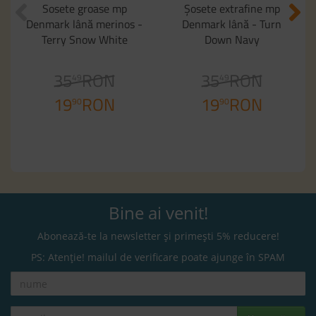
Sosete groase mp
Șosete extrafine mp
Denmark lână merinos -
Denmark lână - Turn
Terry Snow White
Down Navy
35
RON
35
RON
49
49
19
RON
19
RON
90
90
Bine ai venit!
Abonează-te la newsletter și primești 5% reducere!
PS: Atenție! mailul de verificare poate ajunge în SPAM