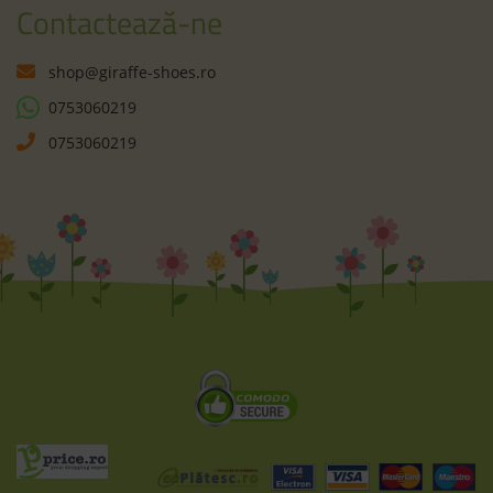
Contactează-ne
shop@giraffe-shoes.ro
0753060219
0753060219