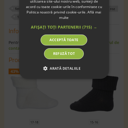
utilizarea site-ului nostru web, sunteți de
acord cu toate cookie-urile în conformitate cu
fete
sosete
mpdenmark
bumbac
roz
Politica noastră privind cookie-urile.
Află mai
180034
17
multe
AFIȘAȚI TOȚI PARTENERII
(715) →
Informaţii
ACCEPTĂ TOATE
Pentru informaţii suplimentare scrie-ne pe
formularul de
contact
.
REFUZĂ TOT
Produse similare
ARATĂ DETALIILE
43%
43%
17-18
15-16