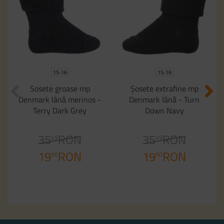
15-16
15-16
Sosete groase mp
Șosete extrafine mp
Denmark lână merinos -
Denmark lână - Turn
Terry Dark Grey
Down Navy
35
RON
35
RON
49
49
19
RON
19
RON
90
90