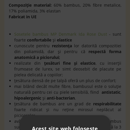
Compoziţie material:
60% bambus, 20% fibre metalice,
17% poliamida, 3% elastan
Fabricat in UE
Sosetele bambus MP Denmark Ida Rose Dust
- sunt
foarte
confortabile
şi
elastice
cunoscute pentru
rezistenţa
lor datorită compozitiei
din poliamidă, dar şi pentru că
respectă forma
anatomică a piciorului;
realizate din
ţesături fine şi elastice
, cu inserţii
frumoase de lurex, se simt deosebit de placute pe
pielea delicată a copiilor;
ţesătura densă de pe talpă oferă un plus de confort;
mai blând decât multe fibre, bambusul este o soluție
naturală pentru cei cu piele sensibilă, fiind
antistatic
,
hipoalergenic
și
anti-bacterian
.
țesătura de bambus are un grad de
respirabilitate
foarte ridicat şi nu reține mirosul neplăcut al
picioarelor.
având proprietăţi
termoreglante
, şosetele din bambus
sunt foarte răcoroase în anotimpul cald şi cu până la 3
Acest site web folosește