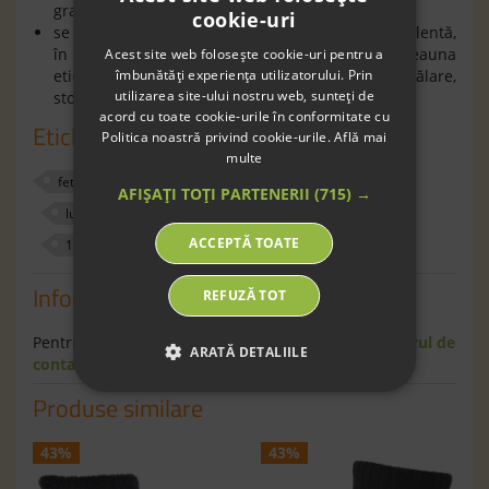
grade mai călduroase iarna;
cookie-uri
se spală la program automat delicat, cu uscare lentă,
în plan orizontal; vă rugăm să verificaţi întotdeauna
Acest site web folosește cookie-uri pentru a
îmbunătăți experiența utilizatorului. Prin
eticheta produsului cu instrucţiunile de spălare,
utilizarea site-ului nostru web, sunteți de
stoarcere, uscare.
acord cu toate cookie-urile în conformitate cu
Etichete
Politica noastră privind cookie-urile.
Află mai
multe
fete
sosete
mpdenmark
bambus
AFIȘAȚI TOȚI PARTENERII
(715) →
lurex
glitter
roz
180022
17
ACCEPTĂ TOATE
15
Informaţii
REFUZĂ TOT
Pentru informaţii suplimentare scrie-ne pe
formularul de
ARATĂ DETALIILE
contact
.
Produse similare
43%
43%