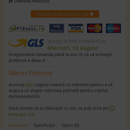
COMPARĂ PRODUSUL
Anunță-mă când revine în stoc
ajunge la tine începând cu
Miercuri, 12 August
Înregistrează comanda până la ora 15, ca să primeşti
produsul a doua zi.
Mărimi Potrivite
Accesaţi
AICI
pagina noastră cu mărimile pentru a vă
asigura că alegeţi mărimea potrivită pentru copilul
dumneavoastră.
Dacă doreşti să te sfătuieşti cu noi, ne poţi scrie pe
0753 060 219
Descriere
Specificaţii
Opinii (0)