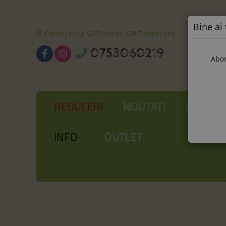
Bine ai 
Contul meu
Favorite
Finalizează
0753060219
Abon
REDUCERI
NOUTAȚI
ÎNCĂLȚ
INFO
OUTLET