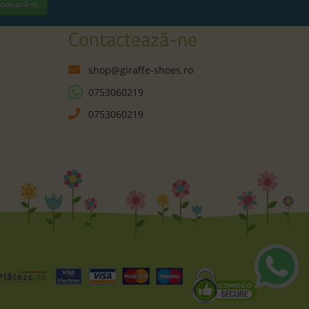
onează-te
Contactează-ne
shop@giraffe-shoes.ro
0753060219
0753060219