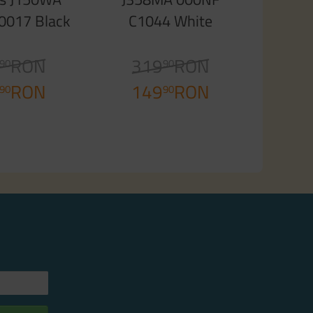
0017 Black
C1044 White
rey
Aquamarine
RON
319
RON
90
90
RON
149
RON
90
90