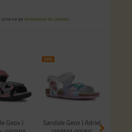
 scrie-ne pe
formularul de contact
.
53%
45%
Sand
Karly 
C8
2
1
le Geox J
Sandale Geox J Adriel
is J150WA
J358MA 000NF