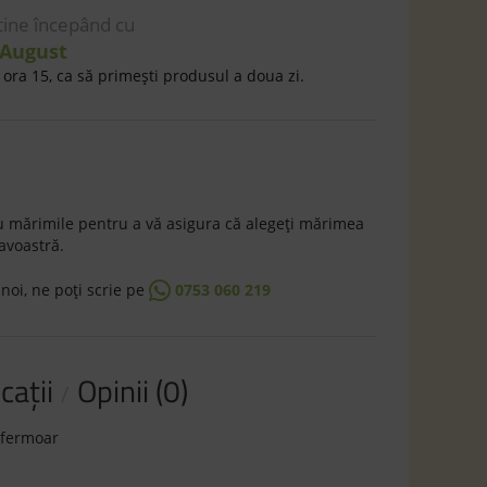
 tine începând cu
 August
ora 15, ca să primeşti produsul a doua zi.
 mărimile pentru a vă asigura că alegeţi mărimea
avoastră.
 noi, ne poţi scrie pe
0753 060 219
caţii
Opinii (0)
 fermoar