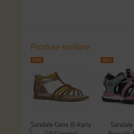
Produse similare
59%
46%
Sandale Geox JS Karly
Sandale 
GD Caramel
Borealis