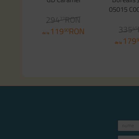
05015 C0
294
RON
Bla
77
335
45
119
RON
90
de la
179
9
de la