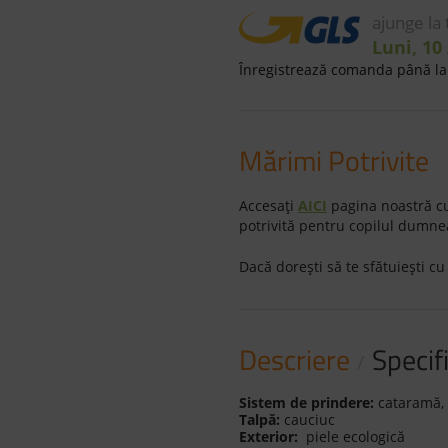
ajunge la
Luni, 10
Înregistrează comanda până la 
Mărimi Potrivite
Accesaţi
AICI
pagina noastră cu
potrivită pentru copilul dumne
Dacă doreşti să te sfătuieşti cu
Descriere
Specifi
Sistem de prindere:
cataramă,
Talpă:
cauciuc
Exterior:
piele ecologică