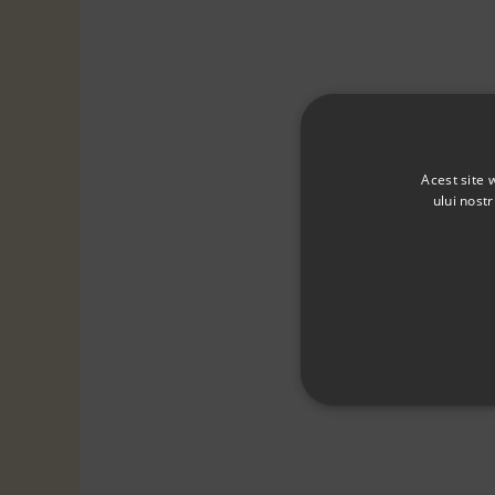
Acest site 
ului nost