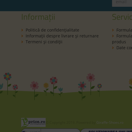
Informații
Servic
Politică de confidenţialitate
Formula
Informaţii despre livrare și returnare
Formular
Termeni şi condiţii
produs
Date co
© Copyright 2019. Powered by
Giraffe-Shoes.ro