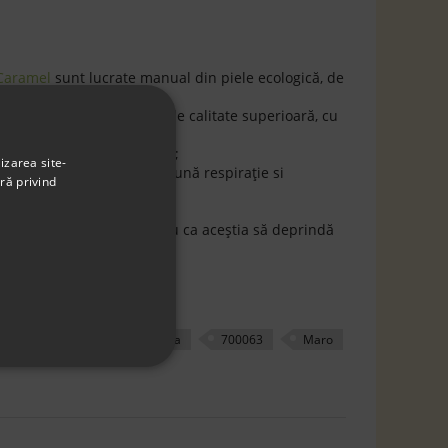
 Caramel
sunt lucrate manual din piele ecologică, de
n piele ecologică, moale, de calitate superioară, cu
 flexibilă şi antiderapantă;
izarea site-
 piele, oferă piciorului o bună respiraţie si
ră privind
onfort în timpul mersului;
a
Geox Respira
că de la primii paşi pentru ca aceştia să deprindă
r
geox
geox respira
700063
Maro