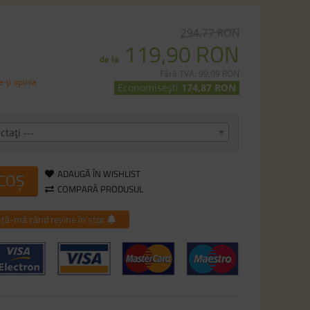
294,77 RON
119,90 RON
de la
Fără TVA: 99,09 RON
-ţi opinia
Economisești
174,87 RON
ctaţi ---
ADAUGĂ ÎN WISHLIST
 COȘ
COMPARĂ PRODUSUL
ță-mă când revine în stoc