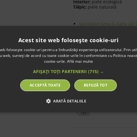
Interior:
piele ecologică
Tălpic:
piele naturală
Sandalele Geox JS Karly GD
cea mai bună calitate;
Sandalele sunt cu interior di
Acest site web folosește cookie-uri
o textură excelentă;
Talpa din cauciuc este foarte
web folosește cookie-uri pentru a îmbunătăți experiența utilizatorului. Prin util
Branţul (talpă interioară) din
ru web, sunteți de acord cu toate cookie-urile în conformitate cu Politica noast
ergonomie, flexibilitate şi c
cookie-urile.
Află mai multe
Model echipat cu tehnologi
Recomandaţi pentru copii în
AFIȘAȚI TOȚI PARTENERII
(715) →
un mers sănătos şi natural.
ACCEPTĂ TOATE
REFUZĂ TOT
Etichete
ARATĂ DETALIILE
fete
sandale
exterio
31