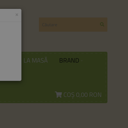
×
ODĂ
LA MASĂ
BRAND
COȘ
0,00 RON