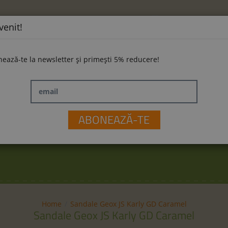
venit!
ează-te la newsletter și primești 5% reducere!
email
ĂMINTE
LA PLIMBARE
JUCĂRII
M
ABONEAZĂ-TE
Home
Sandale Geox JS Karly GD Caramel
Sandale Geox JS Karly GD Caramel