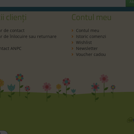
Ab
ii clienți
Contul meu
r de contact
Contul meu
 de înlocuire sau returnare
Istoric comenzi
Wishlist
ntact ANPC
Newsletter
Voucher cadou