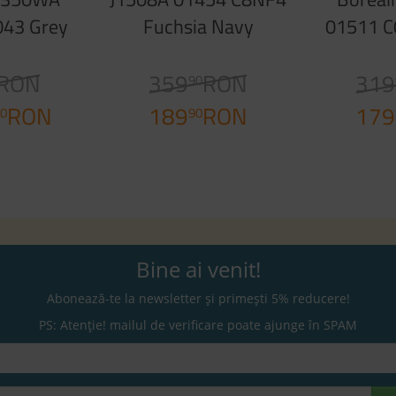
043 Grey
Fuchsia Navy
01511 C
ck
G
RON
359
RON
319
90
RON
189
RON
179
0
90
Bine ai venit!
Abonează-te la newsletter și primești 5% reducere!
PS: Atenție! mailul de verificare poate ajunge în SPAM