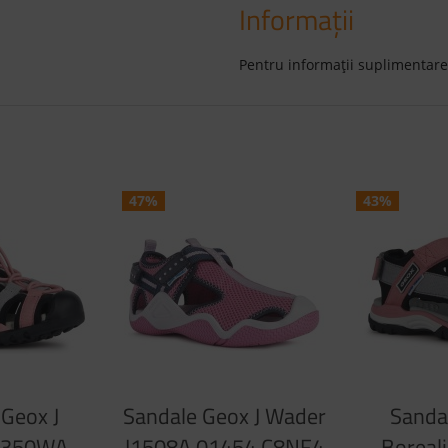
Informaţii
Pentru informaţii suplimentare
47%
43%
Geox J
Sandale Geox J Wader
Sanda
 J350WA
J1508A 01454 C8NF4
Boreal