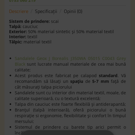
0753 060 219
Descriere
Specificaţii
Opinii (0)
Sistem de prindere:
scai
Talpă:
cauciuc
Exterior:
50% material sintetic şi 50% material textil
Interior:
textil
Tălpic:
material textil
Sandalele Geox J Borealis J350WA 05015 C0043 Grey
Black
sunt lucrate manual materiale de cea mai bună
calitate;
Acest produs este fabricat pe calapod
standard
. Vă
recomandăm să lăsaţi un
spaţiu
de
5-7 mm
faţă de
cât măsuraţi talpa piciorului
Sandalele sunt cu interior din material textil, moale, de
calitate superioară, cu o textură excelentă;
Talpa din cauciuc este foarte flexibilă şi antiderapantă;
Branţul (talpă interioară), oferă piciorului o bună
respiraţie si ergonomie, flexibilitate şi confort în timpul
mersului;
Sistemul de prindere cu barete tip arici permit o
încălţare rapidă a copilului;