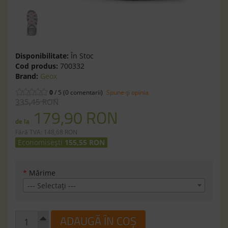
Disponibilitate:
În Stoc
Cod produs:
700332
Brand:
Geox
0
/ 5 (0 comentarii)
Spune-ţi opinia
335,45 RON
179,90 RON
de la
Fără TVA: 148,68 RON
Economisești
155,55 RON
*
Mărime
--- Selectaţi ---
ADAUGĂ ÎN COȘ