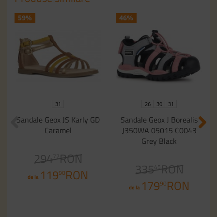
59%
46%
31
26
30
31
Sandale Geox JS Karly GD
Sandale Geox J Borealis
Caramel
J350WA 05015 C0043
Grey Black
294
RON
77
335
RON
45
119
RON
90
de la
179
RON
90
de la