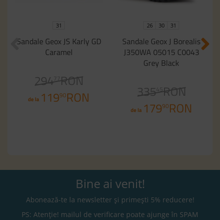
31
26
30
31
Sandale Geox JS Karly GD
Sandale Geox J Borealis
Caramel
J350WA 05015 C0043
Grey Black
294
RON
77
335
RON
45
119
RON
90
de la
179
RON
90
de la
Bine ai venit!
Abonează-te la newsletter și primești 5% reducere!
PS: Atenție! mailul de verificare poate ajunge în SPAM