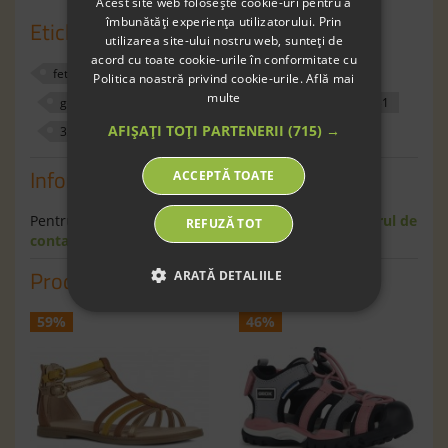
Acest site web folosește cookie-uri pentru a
îmbunătăți experiența utilizatorului. Prin
Etichete
utilizarea site-ului nostru web, sunteți de
acord cu toate cookie-urile în conformitate cu
fete
sandale
exterior
geox
Politica noastră privind cookie-urile.
Află mai
multe
geox respira
700327
crem
29
31
AFIȘAȚI TOȚI PARTENERII
(715) →
33
Informaţii
ACCEPTĂ TOATE
Pentru informaţii suplimentare scrie-ne pe
formularul de
REFUZĂ TOT
contact
.
Produse similare
ARATĂ DETALIILE
59%
46%