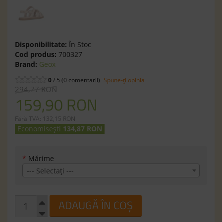
Disponibilitate:
În Stoc
Cod produs:
700327
Brand:
Geox
0
/ 5 (0 comentarii)
Spune-ţi opinia
294,77 RON
159,90 RON
Fără TVA: 132,15 RON
Economisești
134,87 RON
*
Mărime
--- Selectaţi ---
ADAUGĂ ÎN COȘ