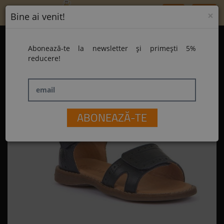
Toggle
×
Bine ai venit!
navigation
Home
Sandale Froddo G3150150-4 Dark Blue
Abonează-te la newsletter și primești 5%
Sandale Froddo G3150150-4 Dark Blue
reducere!
email
ABONEAZĂ-TE