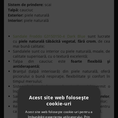
Sistem de prindere:
scai
Talpă:
cauciuc
Exterior:
piele naturală
Interior:
piele naturală
Sandale Froddo G3150150-4 Dark Blue
sunt lucrate
cu
piele naturală tăbăcită vegetal, fără crom
, de cea
mai bună calitate;
Sandalele sunt cu interior cu piele naturală, moale, de
calitate superioară, cu o textură excelentă;
Talpa din cauciuc este
foarte flexibilă şi
antiderapantă;
Branţul (talpă interioară) din piele naturală, oferă
piciorului o bună respiraţie, flexibilitate şi confort în
timpul mersului;
Sistemul de prindere cu barete tip arici permit o
încălţare rapidă a copilului
Sandalele
respectă forma anatomică a picioarelor
,
Acest site web folosește
având un spaţiu generos pentru degetele picioarelor;
cookie-uri
Recomandaţi pentru copii încă de la primii paşi pentru
ca aceştia să deprindă un mers sănătos şi natural.
Acest site web folosește cookie-uri pentru a
îmbunătăți experiența utilizatorului. Prin