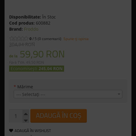
Disponibilitate:
În Stoc
Cod produs:
600882
Brand:
Froddo
0
/ 5 (0 comentarii)
Spune-ţi opinia
304,94 RON
59,90 RON
de la
Fără TVA: 49,50 RON
Economisești
245,04 RON
*
Mărime
--- Selectaţi ---
ADAUGĂ ÎN COȘ
ADAUGĂ ÎN WISHLIST