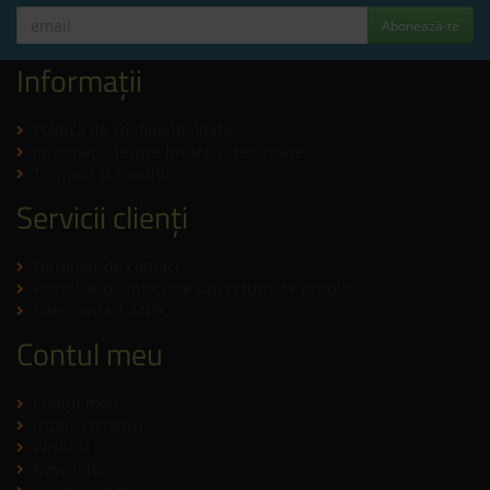
Abonează-te
Informații
Politică de confidenţialitate
Informaţii despre livrare și returnare
Termeni şi condiţii
Servicii clienți
Formular de contact
Formular de înlocuire sau returnare produs
Date contact ANPC
Contul meu
Contul meu
Istoric comenzi
Wishlist
Newsletter