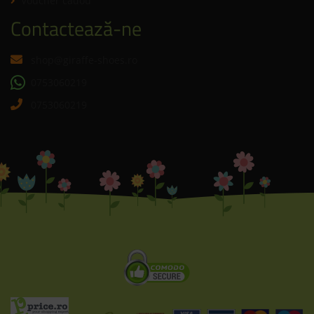
Voucher cadou
Contactează-ne
shop@giraffe-shoes.ro
0753060219
0753060219