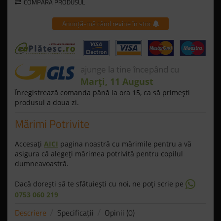
COMPARĂ PRODUSUL
Anunță-mă când revine în stoc
ajunge la tine începând cu
Marți, 11 August
Înregistrează comanda până la ora 15, ca să primeşti
produsul a doua zi.
Mărimi Potrivite
Accesaţi
AICI
pagina noastră cu mărimile pentru a vă
asigura că alegeţi mărimea potrivită pentru copilul
dumneavoastră.
Dacă doreşti să te sfătuieşti cu noi, ne poţi scrie pe
0753 060 219
Descriere
Specificaţii
Opinii (0)