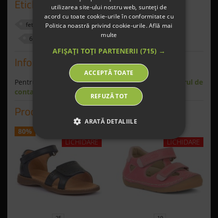
Etichete
utilizarea site-ului nostru web, sunteți de
acord cu toate cookie-urile în conformitate cu
fete
sandale
fara crom
exterior
Politica noastră privind cookie-urile.
Află mai
multe
600882
Bleumarin
25
AFIȘAȚI TOȚI PARTENERII
(715) →
Informaţii
ACCEPTĂ TOATE
Pentru informaţii suplimentare scrie-ne pe
formularul de
contact
.
REFUZĂ TOT
Produse similare
ARATĂ DETALIILE
80%
64%
LICHIDARE
LICHIDARE
25
19