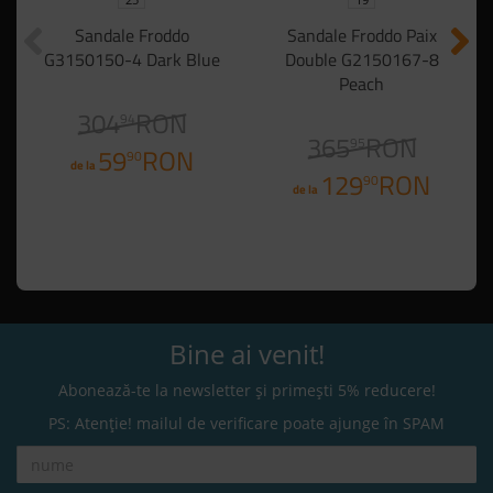
Sandale Froddo
Sandale Froddo Paix
G3150150-4 Dark Blue
Double G2150167-8
Peach
304
RON
94
365
RON
95
59
RON
90
de la
129
RON
90
de la
Bine ai venit!
Abonează-te la newsletter și primești 5% reducere!
PS: Atenție! mailul de verificare poate ajunge în SPAM