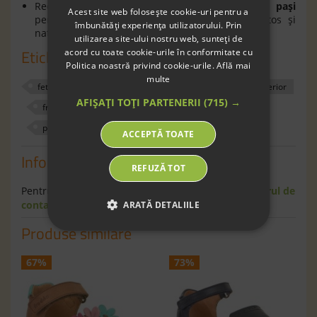
Recomandaţi pentru copii încă de la
primii paşi
Acest site web folosește cookie-uri pentru a
pentru ca aceştia să deprindă un mers sănătos şi
îmbunătăți experiența utilizatorului. Prin
natural.
utilizarea site-ului nostru web, sunteți de
Etichete
acord cu toate cookie-urile în conformitate cu
Politica noastră privind cookie-urile.
Află mai
multe
fete
sandale
fara crom
piele
exterior
AFIȘAȚI TOȚI PARTENERII
(715) →
froddo
roz
600569
barefoot
primii pasi
ACCEPTĂ TOATE
Informaţii
REFUZĂ TOT
Pentru informaţii suplimentare scrie-ne pe
formularul de
contact
.
ARATĂ DETALIILE
Produse similare
67%
73%