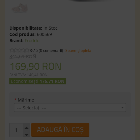
Disponibilitate:
În Stoc
Cod produs:
600569
Brand:
Froddo
0
/ 5 (0 comentarii)
Spune-ţi opinia
345,61 RON
169,90 RON
Fără TVA: 140,41 RON
Economisești
175,71 RON
*
Mărime
--- Selectaţi ---
ADAUGĂ ÎN COȘ