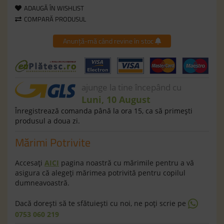
ADAUGĂ ÎN WISHLIST
COMPARĂ PRODUSUL
Anunță-mă când revine în stoc
ajunge la tine începând cu
Luni, 10 August
Înregistrează comanda până la ora 15, ca să primeşti
produsul a doua zi.
Mărimi Potrivite
Accesaţi
AICI
pagina noastră cu mărimile pentru a vă
asigura că alegeţi mărimea potrivită pentru copilul
dumneavoastră.
Dacă doreşti să te sfătuieşti cu noi, ne poţi scrie pe
0753 060 219