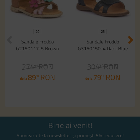
20
25
Sandale Froddo
Sandale Froddo
G2150117-5 Brown
G3150150-4 Dark Blue
274
RON
304
RON
44
94
89
RON
79
RON
90
90
de la
de la
Bine ai venit!
Abonează-te la newsletter și primești 5% reducere!