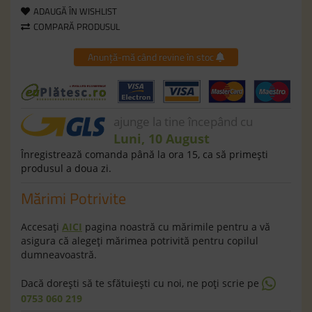
ADAUGĂ ÎN WISHLIST
COMPARĂ PRODUSUL
Anunță-mă când revine în stoc
ajunge la tine începând cu
Luni, 10 August
Înregistrează comanda până la ora 15, ca să primeşti
produsul a doua zi.
Mărimi Potrivite
Accesaţi
AICI
pagina noastră cu mărimile pentru a vă
asigura că alegeţi mărimea potrivită pentru copilul
dumneavoastră.
Dacă doreşti să te sfătuieşti cu noi, ne poţi scrie pe
0753 060 219