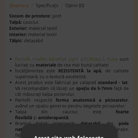
Descriere
Specificaţii
Opinii (0)
Sistem de prindere:
şiret
Talpă:
cauciuc
Exterior:
material textil
Interior:
material textil
Tălpic:
detaşabil
Pantofii Froddo Barefoot Light G3130262-5 Fuxia
sunt
lucraţi cu
materiale
de cea mai bună calitate;
Încălţămintea este
REZISTENT
Ă
la apă,
de calitate
superioară, cu o textură excelentă;
Acest produs este fabricat pe calapod
standard - lat
.
Vă recomandăm să lăsaţi un
spaţiu de 5-7mm
faţă de
cât măsuraţi talpa piciorului;
Pantofii respectă
forma anatomică a picioarelor
,
având un spaţiu generos pentru degetele picioarelor;
Talpa din cauciuc este
foarte
flexibilă
şi
antiderapantă
;
Branţul (talpă interioară),
detaşabil
, din
piele
naturală,
oferă piciorului o bună respiraţie,
flexibilitate şi confort în timpul mersului;