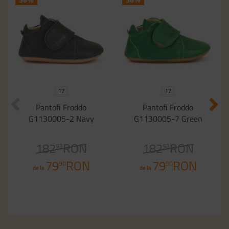
17
17
Pantofi Froddo
Pantofi Froddo
G1130005-2 Navy
G1130005-7 Green
182
RON
182
RON
93
93
79
RON
79
RON
90
90
de la
de la