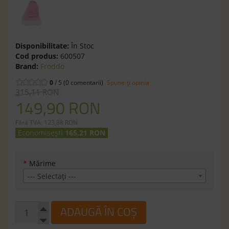
Disponibilitate:
În Stoc
Cod produs:
600507
Brand:
Froddo
0
/ 5 (0 comentarii)
Spune-ţi opinia
315,11 RON
149,90 RON
Fără TVA: 123,88 RON
Economisești
165,21 RON
*
Mărime
--- Selectaţi ---
ADAUGĂ ÎN COȘ