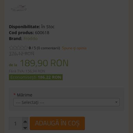
Disponibilitate:
În Stoc
Cod produs:
600618
Brand:
Froddo
0
/ 5 (0 comentarii)
Spune-ţi opinia
376,12 RON
189,90 RON
de la
Fără TVA: 156,94 RON
Economisești
186,22 RON
*
Mărime
--- Selectaţi ---
ADAUGĂ ÎN COȘ