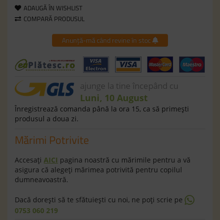
ADAUGĂ ÎN WISHLIST
COMPARĂ PRODUSUL
Anunță-mă când revine în stoc
ajunge la tine începând cu
Luni, 10 August
Înregistrează comanda până la ora 15, ca să primeşti
produsul a doua zi.
Mărimi Potrivite
Accesaţi
AICI
pagina noastră cu mărimile pentru a vă
asigura că alegeţi mărimea potrivită pentru copilul
dumneavoastră.
Dacă doreşti să te sfătuieşti cu noi, ne poţi scrie pe
0753 060 219