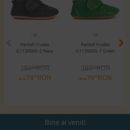
17
17
Pantofi Froddo
Pantofi Froddo
G1130005-2 Navy
G1130005-7 Green
182
RON
182
RON
93
93
79
RON
79
RON
90
90
de la
de la
Bine ai venit!