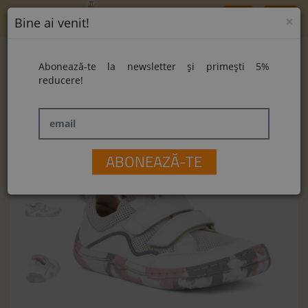
Toggle
×
Bine ai venit!
navigation
Home
Pantofi Froddo Barefoot G3130223-13 White
Abonează-te la newsletter și primești 5%
Pantofi Froddo Barefoot G3130223-13
reducere!
White
email
ABONEAZĂ-TE