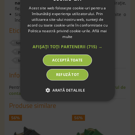
naturală,
oferă piciorului o bună respiraţie,
Acest site web folosește cookie-uri pentru a
flexibilitate şi confort în timpul mersului;
îmbunătăți experiența utilizatorului. Prin
Sistemul de prindere cu
barete
tip
arici
permite o
utilizarea site-ului nostru web, sunteți de
încălţare rapidă a copilului.
acord cu toate cookie-urile în conformitate cu
Etichete
Politica noastră privind cookie-urile.
Află mai
multe
fete
pantofi
exterior
froddo
AFIȘAȚI TOȚI PARTENERII
(715) →
piele naturala
fara crom
600618
alb
ACCEPTĂ TOATE
barefoot
24
22
Informaţii
REFUZĂ TOT
Pentru informaţii suplimentare scrie-ne pe
formularul de
ARATĂ DETALIILE
contact
.
Produse similare
56%
56%