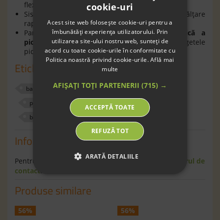
flexibilitate şi confort în timpul mersului;
cookie-uri
Sistemul de prindere cu
şiret
permite o încălţare
Acest site web folosește cookie-uri pentru a
rapidă a copilului;
îmbunătăți experiența utilizatorului. Prin
Pantofii
BAREFOOT respectă forma anatomică a
utilizarea site-ului nostru web, sunteți de
picioarelor
, având un spaţiu generos pentru degetele
acord cu toate cookie-urile în conformitate cu
picioarelor.
Politica noastră privind cookie-urile.
Află mai
Etichete
multe
AFIȘAȚI TOȚI PARTENERII
(715) →
baieti
pantofi
exterior
froddo
piele naturala
fara crom
600504
alb
ACCEPTĂ TOATE
barefoot
34
40
REFUZĂ TOT
Informaţii
ARATĂ DETALIILE
Pentru informaţii suplimentare scrie-ne pe
formularul de
contact
.
Produse similare
56%
56%