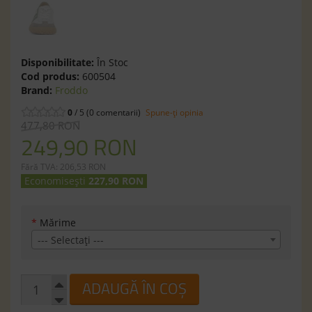
Disponibilitate:
În Stoc
Cod produs:
600504
Brand:
Froddo
0
/ 5 (0 comentarii)
Spune-ţi opinia
477,80 RON
249,90 RON
Fără TVA: 206,53 RON
Economisești
227,90 RON
*
Mărime
--- Selectaţi ---
ADAUGĂ ÎN COȘ