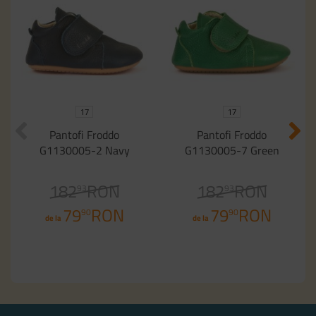
17
17
Pantofi Froddo
Pantofi Froddo
G1130005-2 Navy
G1130005-7 Green
182
RON
182
RON
93
93
79
RON
79
RON
90
90
de la
de la