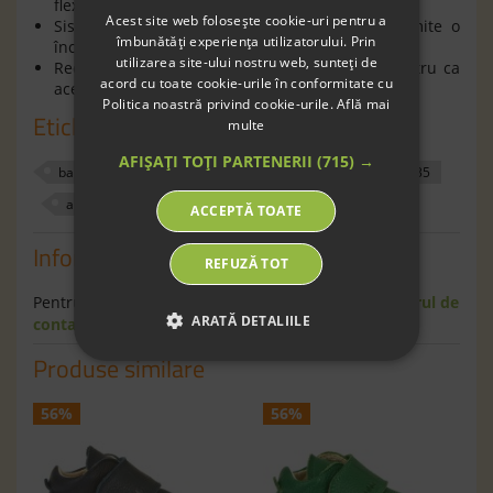
flexibilitate şi confort în timpul mersului;
Acest site web folosește cookie-uri pentru a
Sistemul de prindere cu barete tip
arici
permite o
îmbunătăți experiența utilizatorului. Prin
încălţare rapidă a copilului;
utilizarea site-ului nostru web, sunteți de
Recomandaţi copiilor încă de la primii paşi pentru ca
acord cu toate cookie-urile în conformitate cu
aceştia să deprindă un mers sănătos şi natural.
Politica noastră privind cookie-urile.
Află mai
Etichete
multe
AFIȘAȚI TOȚI PARTENERII
(715) →
baieti
fete
pantofi
exterior
600535
alb fara crom
19
20
29
21
ACCEPTĂ TOATE
Informaţii
REFUZĂ TOT
Pentru informaţii suplimentare scrie-ne pe
formularul de
ARATĂ DETALIILE
contact
.
Produse similare
56%
56%