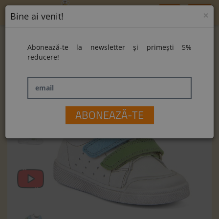
Toggle
×
Bine ai venit!
navigation
Home
Pantofi Froddo Rosario G2130316-36 White
Abonează-te la newsletter și primești 5%
Pantofi Froddo Rosario G2130316-36 White
reducere!
email
ABONEAZĂ-TE