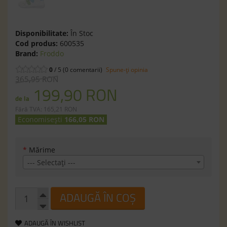
Disponibilitate:
În Stoc
Cod produs:
600535
Brand:
Froddo
0
/ 5 (0 comentarii)
Spune-ţi opinia
365,95 RON
199,90 RON
de la
Fără TVA: 165,21 RON
Economisești
166,05 RON
*
Mărime
--- Selectaţi ---
ADAUGĂ ÎN COȘ
ADAUGĂ ÎN WISHLIST