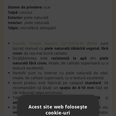
Sistem de prindere:
scai
Talpă:
cauciuc
Exterior:
piele naturală
Interior:
piele naturală
Tălpic:
microfibră, detaşabil
Pantofii Froddo Rosario G2130316-36 White
sunt
lucraţi manual cu
piele naturală tăbăcită vegetal, fără
crom
, de cea mai bună calitate;
Încălţămintea este
rezistentă la apă
din
piele
naturală
fără crom
, moale, de calitate superioară cu o
textură excelentă;
Pantofii sunt cu interior cu piele naturală de viţel,
moale, de calitate superioară, cu o textură excelentă;
Acest produs este fabricat pe calapod
standard
. Vă
recomandăm să lăsaţi un
spaţiu de 8-10 mm
faţă de
cât măsuraţi talpa piciorului;
Talpa din cauciuc este
foarte flexibilă
şi
antiderapantă
;
Acest site web folosește
Branţul (talpă interioară) antibacterian detaşabil din
cookie-uri
microfibr
ă
,
oferă piciorului o bună respiraţie,