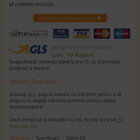
COMPARĂ PRODUSUL
Anunță-mă când revine în stoc
ajunge la tine începând cu
Luni, 10 August
Înregistrează comanda până la ora 15, ca să primeşti
produsul a doua zi.
Mărimi Potrivite
Accesaţi
AICI
pagina noastră cu mărimile pentru a vă
asigura că alegeţi mărimea potrivită pentru copilul
dumneavoastră.
Dacă doreşti să te sfătuieşti cu noi, ne poţi scrie pe
0753 060 219
Descriere
Specificaţii
Opinii (0)