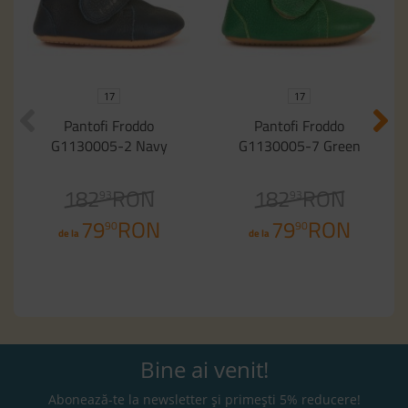
17
17
Pantofi Froddo
Pantofi Froddo
G1130005-2 Navy
G1130005-7 Green
182
RON
182
RON
93
93
79
RON
79
RON
90
90
de la
de la
Bine ai venit!
Abonează-te la newsletter și primești 5% reducere!