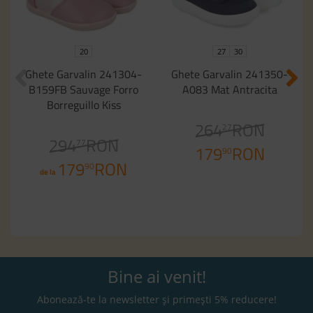
20
27
30
Ghete Garvalin 241304-
Ghete Garvalin 241350-
B159FB Sauvage Forro
A083 Mat Antracita
Borreguillo Kiss
264
RON
27
294
RON
77
179
RON
90
179
RON
90
de la
Bine ai venit!
Abonează-te la newsletter și primești 5% reducere!