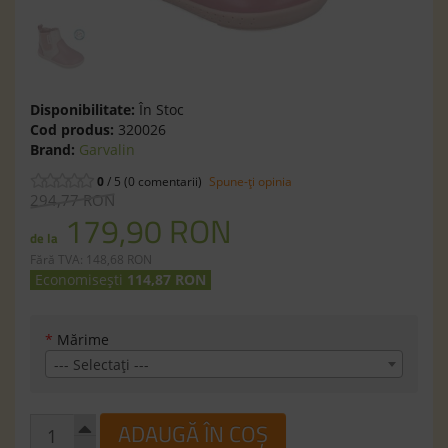
Disponibilitate:
În Stoc
Cod produs:
320026
Brand:
Garvalin
0
/ 5 (0 comentarii)
Spune-ţi opinia
294,77 RON
179,90 RON
de la
Fără TVA: 148,68 RON
Economisești
114,87 RON
*
Mărime
--- Selectaţi ---
ADAUGĂ ÎN COȘ