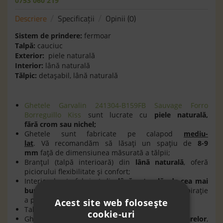
0753 060 219
Descriere
Specificaţii
Opinii (0)
Sistem de prindere:
fermoar
Talpă:
cauciuc
Exterior:
piele naturală
Interior:
lână naturală
Tălpic:
detaşabil, lână naturală
Ghetele Garvalin 241304-B159FB Sauvage Forro
Borreguillo Kiss
sunt lucrate cu
piele naturală,
f
ă
r
ă
crom sau nichel;
Ghetele sunt fabricate pe calapod
mediu-
lat
. Vă recomandăm să lăsaţi un spaţiu de
8-9
mm
faţă de dimensiunea măsurată a tălpii;
Branţul (talpă interioară) din
lână naturală
, oferă
piciorului flexibilitate şi confort;
Interiorul este fabricat din
lână naturală
de cea mai
buna calitate
. Incălţămintea asigură o bună respiraţie
a piciorului;
Acest site web folosește
Talpa din cauciuc este
flexibilă şi antiderapantă
;
cookie-uri
Ghetele
respectă forma anatomică a picioarelor
,