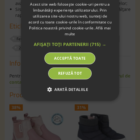
având un spaţiu generos pentru degetele picioarelor;
Acest site web folosește cookie-uri pentru a
Sistemul de prindere cu
fermoar
permite o încălţare
îmbunătăți experiența utilizatorului. Prin
rapidă a copilului.
utilizarea site-ului nostru web, sunteți de
acord cu toate cookie-urile în conformitate cu
Etichete
Politica noastră privind cookie-urile.
Află mai
multe
Fete
ghete
exterior
320026
roz
AFIȘAȚI TOȚI PARTENERII
(715) →
20
20
ACCEPTĂ TOATE
Informaţii
REFUZĂ TOT
Pentru informaţii suplimentare scrie-ne pe
formularul de
contact
.
ARATĂ DETALIILE
Produse similare
38%
31%