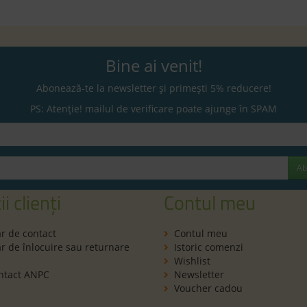
Bine ai venit!
Abonează-te la newsletter și primești 5% reducere!
PS: Atenție! mailul de verificare poate ajunge în SPAM
Ab
ii clienți
Contul meu
r de contact
Contul meu
 de înlocuire sau returnare
Istoric comenzi
Wishlist
ntact ANPC
Newsletter
Voucher cadou