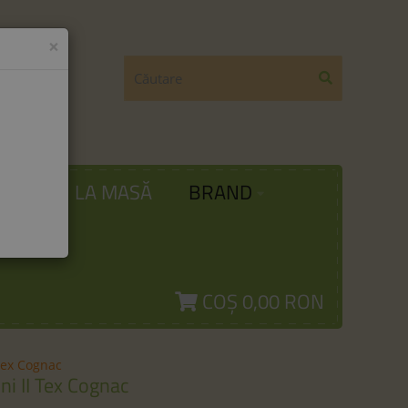
×
ODĂ
LA MASĂ
BRAND
COȘ
0,00 RON
Tex Cognac
i II Tex Cognac