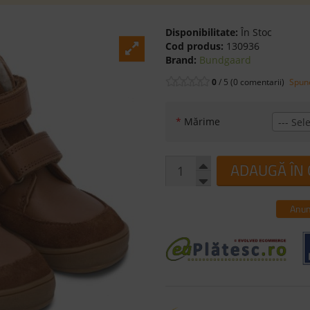
Disponibilitate:
În Stoc
Cod produs:
130936
Brand:
Bundgaard
0
/ 5 (0 comentarii)
Spune
*
Mărime
--- Sele
ADAUGĂ ÎN
Anun