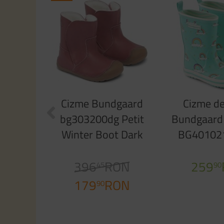
Cizme Bundgaard
Cizme de
bg303200dg Petit
Bundgaard
Winter Boot Dark
BG401021
Rose WS
High R
396
RON
259
45
90
179
RON
90