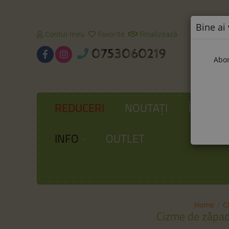
Bine ai 
Contul meu
Favorite
Finalizează
0753060219
Abon
REDUCERI
NOUTAȚI
ÎNCĂLȚ
INFO
OUTLET
Home
C
Cizme de zăpad