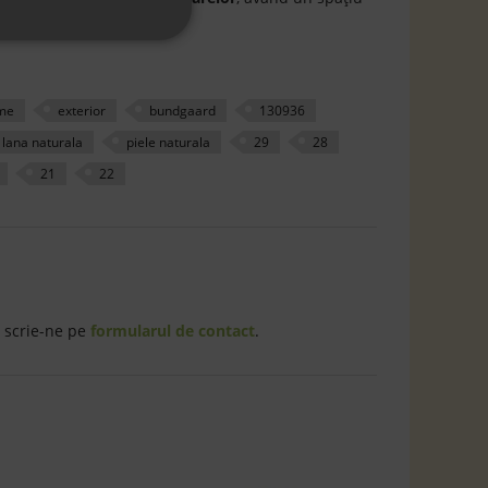
ioarelor.
me
exterior
bundgaard
130936
lana naturala
piele naturala
29
28
21
22
 scrie-ne pe
formularul de contact
.
49%