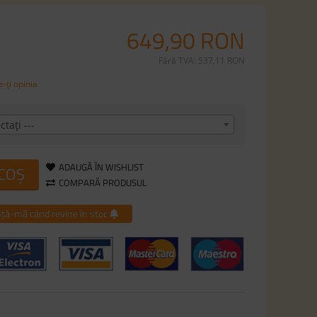
649,90 RON
Fără TVA: 537,11 RON
-ţi opinia
ctaţi ---
ADAUGĂ ÎN WISHLIST
 COȘ
COMPARĂ PRODUSUL
ță-mă când revine în stoc