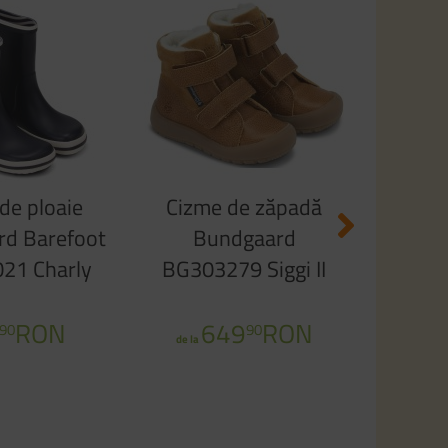
Cizm
BG303
6
3
de ploaie
Cizme de zăpadă
d Barefoot
Bundgaard
21 Charly
BG303279 Siggi II
h Navy
TEX Brown
RON
649
RON
90
90
de la