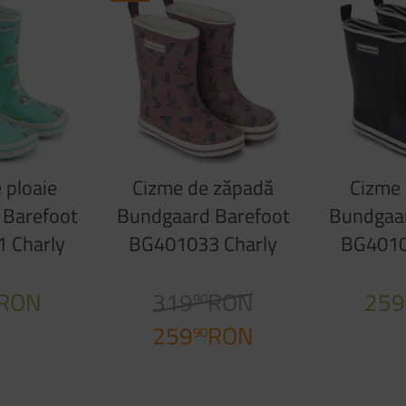
 ploaie
Cizme de zăpadă
Cizme 
 Barefoot
Bundgaard Barefoot
Bundgaar
 Charly
BG401033 Charly
BG4010
ainbow
High Warm Sterling
Hig
RON
319
RON
259
90
259
RON
90