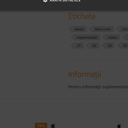
ARATĂ DETALIILE
generos pentru degetele pic
Etichete
baieti
fara crom
ciz
impermeabil
maro
31
32
33
35
Informaţii
Pentru informaţii suplimentare
18%