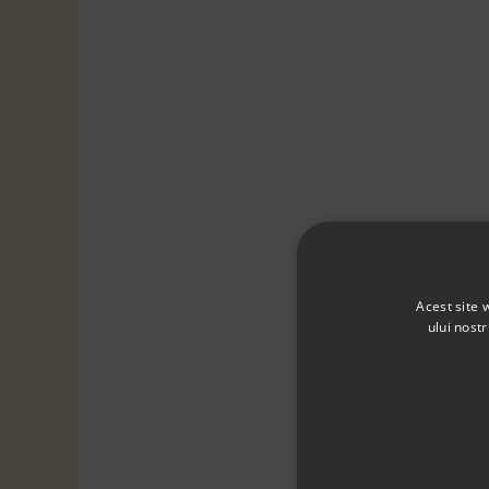
Acest site 
ului nost