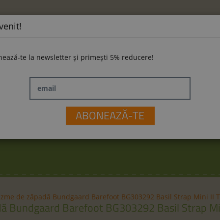
venit!
ează-te la newsletter și primești 5% reducere!
email
ĂMINTE
LA PLIMBARE
JUCĂRII
M
ABONEAZĂ-TE
izme de zăpadă Bundgaard Barefoot BG303292 Basil Strap Mini II 
ă Bundgaard Barefoot BG303292 Basil Strap Min