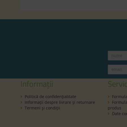
Informații
Servic
Politică de confidenţialitate
Formula
Informaţii despre livrare și returnare
Formular
Termeni şi condiţii
produs
Date co