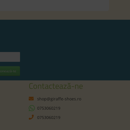
onează-te
Contactează-ne
shop@giraffe-shoes.ro
0753060219
0753060219