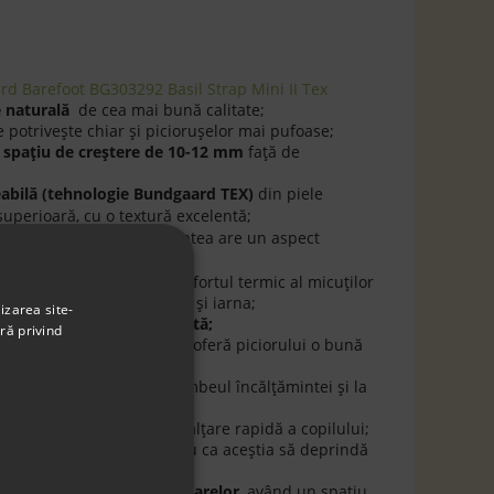
d Barefoot BG303292 Basil Strap Mini II Tex
e naturală
de cea mai bună calitate;
 potriveşte chiar şi picioruşelor mai pufoase;
n
spaţiu de creştere de 10-12 mm
faţă de
bilă (tehnologie Bundgaard TEX)
din piele
superioară, cu o textură excelentă;
este uniformă. Încălţămintea are un aspect
de producător;
ână naturală
şi asigură confortul termic al micuţilor
 friguroase de toamnă cât şi iarna;
izarea site-
te
flexibilă
şi
antiderapantă;
ră privind
n
lână naturală,
detaşabil
, oferă piciorului o bună
onfort în timpul mersului;
cizmele au întărituri la bombeul încălţămintei şi la
ete tip arici
permite o încălţare rapidă a copilului;
că de la primii paşi pentru ca aceştia să deprindă
 forma anatomică a picioarelor
, având un spaţiu