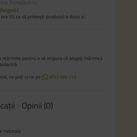
 tine începând cu
 August
ora 15, ca să primeşti produsul a doua zi.
 mărimile pentru a vă asigura că alegeţi mărimea
avoastră.
 noi, ne poţi scrie pe
0753 060 219
caţii
Opinii (0)
e naturală