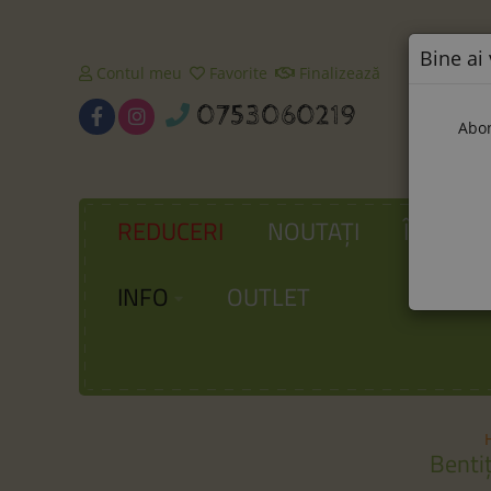
Bine ai 
Contul meu
Favorite
Finalizează
0753060219
Abon
REDUCERI
NOUTAȚI
ÎNCĂLȚ
INFO
OUTLET
Benti