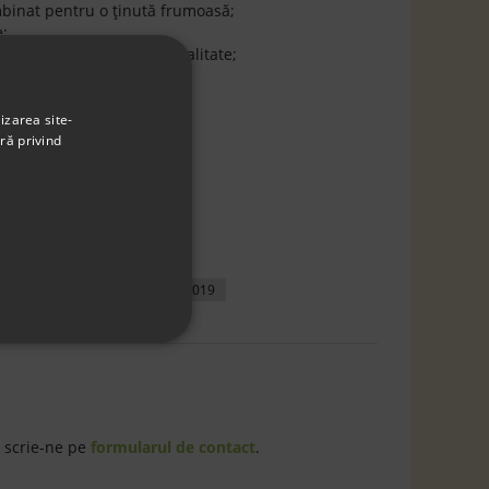
mbinat pentru o ţinută frumoasă;
e;
ecţionată este de înaltă calitate;
rade
izarea site-
ră privind
ufe
anufaktura Falbanek
290019
 scrie-ne pe
formularul de contact
.