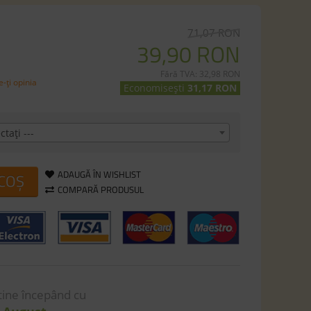
71,07 RON
39,90 RON
Fără TVA: 32,98 RON
-ţi opinia
Economisești
31,17 RON
ctaţi ---
ADAUGĂ ÎN WISHLIST
 COȘ
COMPARĂ PRODUSUL
 tine începând cu