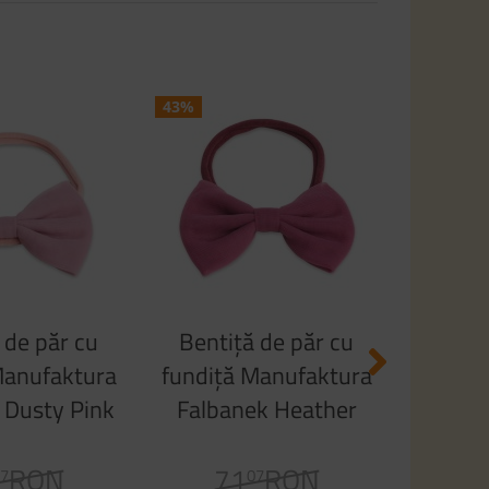
43%
43%
Benti
fundiț
Falb
7
3
 de păr cu
Bentiță de păr cu
Manufaktura
fundiță Manufaktura
 Dusty Pink
Falbanek Heather
Pink
RON
71
RON
7
07