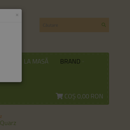
×
ODĂ
LA MASĂ
BRAND
COȘ
0,00 RON
z
 Quarz