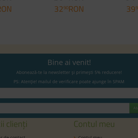
RON
32
RON
39
90
9
Bine ai venit!
Abonează-te la newsletter și primești 5% reducere!
PS: Atenție! mailul de verificare poate ajunge în SPAM
Ab
ii clienți
Contul meu
r de contact
Contul meu