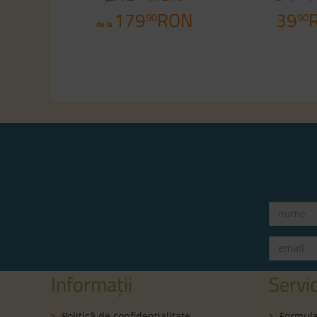
179
RON
39
90
90
de la
Informații
Servic
Politică de confidenţialitate
Formula