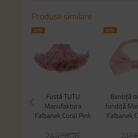
Produse similare
26%
43%
Fustă TUTU
Bentiţă d
Manufaktura
fundiţă Ma
Falbanek Coral Pink
Falbanek C
243
RON
71
93
07