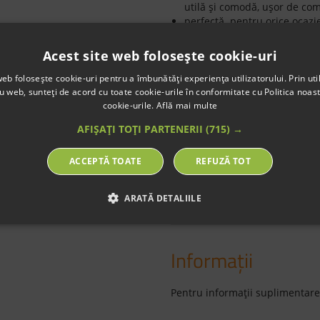
utilă şi comodă, uşor de co
perfectă pentru orice ocazi
materialul din care este conf
Acest site web folosește cookie-uri
Îngrijire:
spălare manuală la 30 de g
web folosește cookie-uri pentru a îmbunătăți experiența utilizatorului. Prin util
ru web, sunteți de acord cu toate cookie-urile în conformitate cu Politica noast
nu se usucă în uscator de r
cookie-urile.
Află mai multe
nu se curăţă chimic
AFIȘAȚI TOȚI PARTENERII
(715) →
Etichete
ACCEPTĂ TOATE
REFUZĂ TOT
bentita de par
roz
M
ARATĂ DETALIILE
Informaţii
Pentru informaţii suplimentare