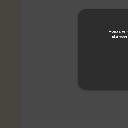
Acest site 
ului nost