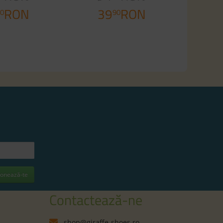
RON
39
RON
0
90
onează-te
Contactează-ne
shop@giraffe-shoes.ro