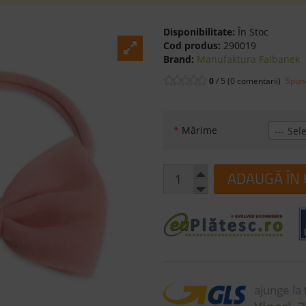
Disponibilitate:
În Stoc
Cod produs:
290019
Brand:
Manufaktura Falbanek
0
/ 5 (0 comentarii)
Spune
*
Mărime
--- Sele
ADAUGĂ ÎN
ajunge la