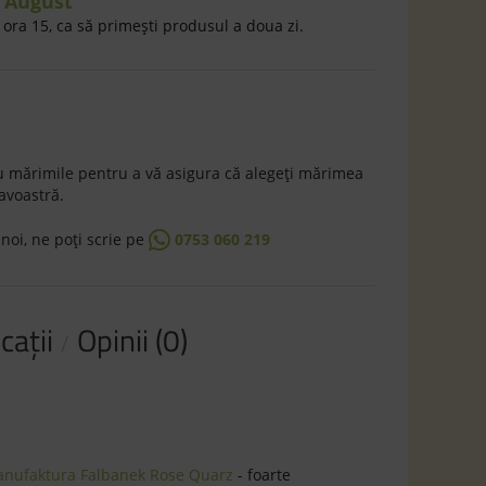
7 August
ora 15, ca să primeşti produsul a doua zi.
 mărimile pentru a vă asigura că alegeţi mărimea
avoastră.
 noi, ne poţi scrie pe
0753 060 219
caţii
Opinii (0)
Manufaktura Falbanek Rose Quarz
- foarte