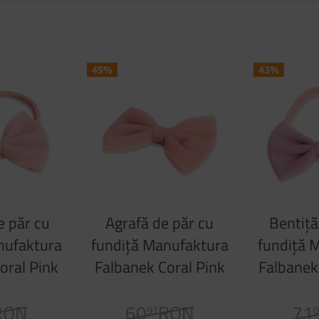
45%
43%
e păr cu
Agrafă de păr cu
Bentiță
nufaktura
fundiţă Manufaktura
fundiță 
oral Pink
Falbanek Coral Pink
Falbanek
RON
60
RON
71
91
0