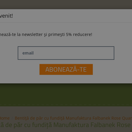
venit!
ează-te la newsletter și primești 5% reducere!
email
ĂMINTE
LA PLIMBARE
JUCĂRII
M
ABONEAZĂ-TE
Home
Bentiță de păr cu fundiță Manufaktura Falbanek Rose Quar
ță de păr cu fundiță Manufaktura Falbanek Rose