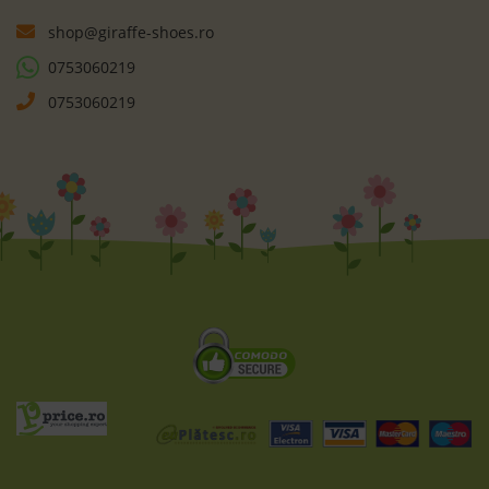
shop@giraffe-shoes.ro
0753060219
0753060219