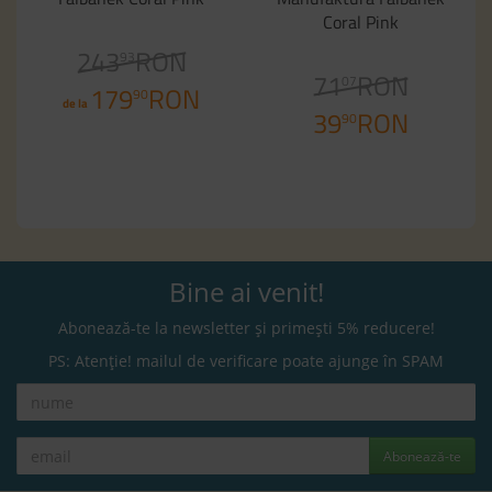
Coral Pink
243
RON
93
71
RON
07
179
RON
90
de la
39
RON
90
Bine ai venit!
Abonează-te la newsletter și primești 5% reducere!
PS: Atenție! mailul de verificare poate ajunge în SPAM
Abonează-te