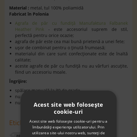
Material :
metal, tul 100% poliamidă
Fabricat în Polonia
Agrafa de păr cu fundiță Manufaktura Falbanek
Heather Pink
- este accesoriul suprem de stil,
perfectă pentru orice ocazie;
agrafa de păr este cea mai bună prietenă a unei fete;
uşor de combinat pentru o ţinută frumoasă;
materialul din care sunt confecţionate este de înaltă
calitate;
aceste agrafe de păr cu fundiţă nu au vârfuri ascuţite,
fiind un accesoriu moale.
Îngrijire:
spălare manuală la 30 de grade
nu se usucă în uscator de rufe
nu se curăţă chimic
Acest site web folosește
cookie-uri
Etichete
Acest site web folosește cookie-uri pentru a
îmbunătăți experiența utilizatorului. Prin
utilizarea site-ului nostru web, sunteți de
agrafa de par
fucsia
Manufaktura Falbanek