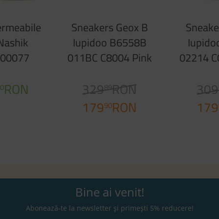
ermeabile
Sneakers Geox B
Sneake
Nashik
Iupidoo B6558B
Iupido
 00077
011BC C8004 Pink
02214 C
oke Grey
L
RON
329
RON
309
0
89
179
RON
179
90
Bine ai venit!
Abonează-te la newsletter și primești 5% reducere!