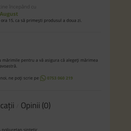
 tine începând cu
 August
ora 15, ca să primeşti produsul a doua zi.
 mărimile pentru a vă asigura că alegeţi mărimea
avoastră.
 noi, ne poţi scrie pe
0753 060 219
caţii
Opinii (0)
 poliuretan sintetic