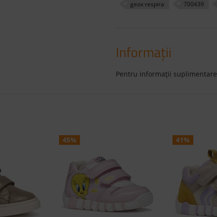
geox respira
700439
Informaţii
Pentru informaţii suplimentare
45%
41%