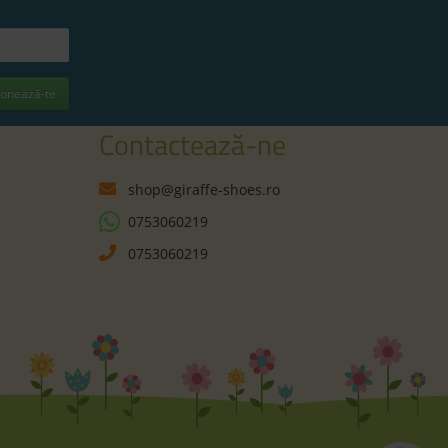
onează-te
Contactează-ne
shop@giraffe-shoes.ro
0753060219
0753060219