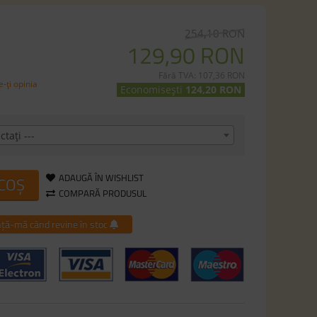
254,10 RON
129,90 RON
Fără TVA: 107,36 RON
-ţi opinia
Economisești
124,20 RON
ctaţi ---
ADAUGĂ ÎN WISHLIST
 COȘ
COMPARĂ PRODUSUL
ță-mă când revine în stoc