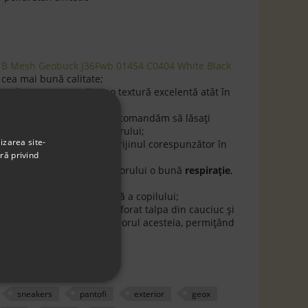
 G B Mesh Geobuck J36Fwb 01454 C0404 White Black
cea mai bună calitate;
 calitate superioară, cu o textură excelentă atât în
pe calapod
standard
. Vă recomandăm să lăsaţi
de cât măsuraţi talpa piciorului;
izarea site-
i
antiderapantă
oferind sprijinul corespunzător în
ră privind
n
material textil
, oferă piciorului o bună
respiraţie
,
mpul mersului;
i
permite o încălţare rapidă a copilului;
a
Geox Respira.
Geox a perforat talpa din cauciuc și
lă și respirabilă în interiorul acesteia, permițând
sneakers
pantofi
exterior
geox