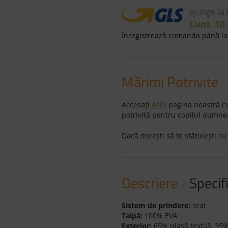
ajunge la
Luni, 10
Înregistrează comanda până la 
Mărimi Potrivite
Accesaţi
AICI
pagina noastră cu
potrivită pentru copilul dumne
Dacă doreşti să te sfătuieşti cu
Descriere
Specifi
Sistem de prindere:
scai
Talpă:
100% EVA
Exterior:
65% plasă textilă, 35%