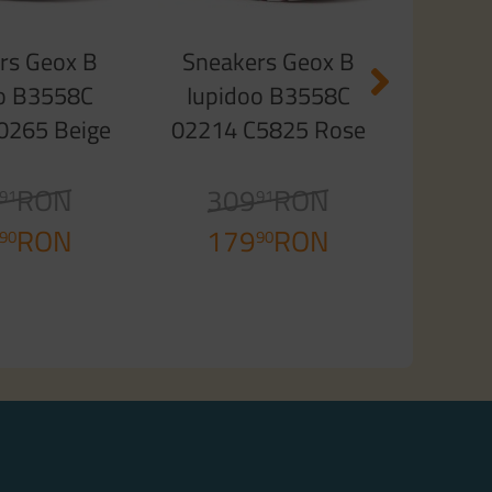
1
rs Geox B
Sneakers Geox B
o B3558C
Iupidoo B3558C
0265 Beige
02214 C5825 Rose
ilac
White
RON
309
RON
91
91
RON
179
RON
90
90