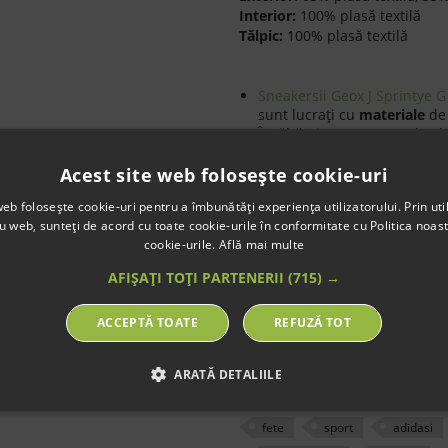
Interior:
100% plasă textilă
Tălpic:
100% plasă textilă
Sneakersii Geox J Sprintye
sunt lucraţi cu
materiale
de 
Încălţămintea este moale, de
exterior cât şi în interior;
Acest produs este fabricat 
Acest site web folosește cookie-uri
un
spaţiu de 8-10 mm
faţă 
web folosește cookie-uri pentru a îmbunătăți experiența utilizatorului. Prin util
Talpa este foarte
flexibilă
ş
ru web, sunteți de acord cu toate cookie-urile în conformitate cu Politica noast
timpul mersului;
cookie-urile.
Află mai multe
Branţul (talpă interioară) di
flexibilitate
şi
confort
în ti
AFIȘAȚI TOȚI PARTENERII
(715) →
Sistemul de prindere cu
sca
Model echipat cu tehnologi
ACCEPTĂ TOATE
REFUZĂ TOT
a introdus o membrană specia
picioarelor să respire;
Etichete
ARATĂ DETALIILE
fete
sport
adidasi