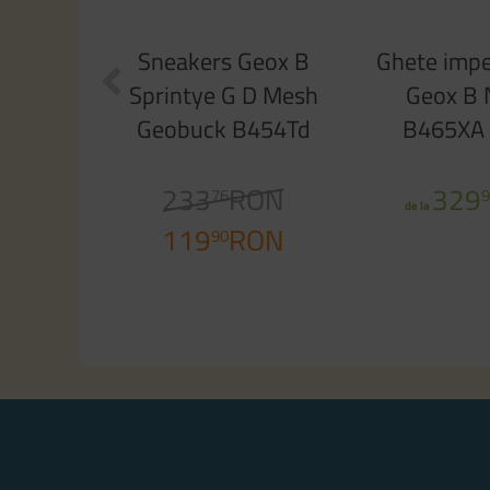
Sneakers Geox B
Ghete imp
Sprintye G D Mesh
Geox B 
Geobuck B454Td
B465XA
01454 Ce83B Pink
C9006 Sm
233
Watersea
RON
329
76
9
de la
119
RON
90