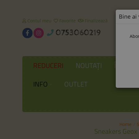
Bine ai 
Contul meu
Favorite
Finalizează
0753060219
Abon
REDUCERI
NOUTAȚI
ÎNCĂLȚ
INFO
OUTLET
Home
Sneakers Geox 