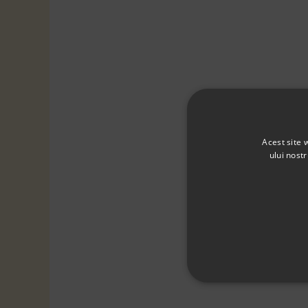
Acest site 
ului nost