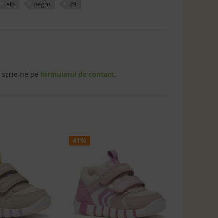
alb
negru
29
 scrie-ne pe
formularul de contact
.
41%
33%
Sneak
Geox 
B4663A
Ivo
2