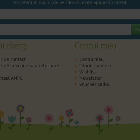
PS: Atenție! mailul de verificare poate ajunge în SPAM
Ab
ii clienți
Contul meu
r de contact
Contul meu
 de înlocuire sau returnare
Istoric comenzi
Wishlist
ntact ANPC
Newsletter
Voucher cadou