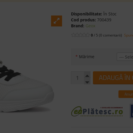
Disponibilitate:
În Stoc
Cod produs:
700439
Brand:
Geox
0
/ 5 (0 comentarii)
Spune
*
Mărime
--- Sele
ADAUGĂ ÎN
Anun