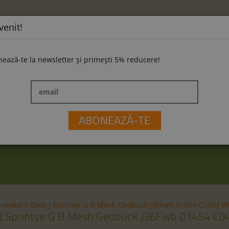
venit!
ează-te la newsletter și primești 5% reducere!
email
ĂMINTE
LA PLIMBARE
JUCĂRII
M
ABONEAZĂ-TE
Sneakers Geox J Sprintye G B Mesh Geobuck J36Fwb 01454 C0404 Wh
J Sprintye G B Mesh Geobuck J36Fwb 01454 C0