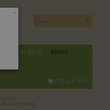
×
ODĂ
LA MASĂ
BRAND
COȘ
0,00 RON
ite Black
404 White Black