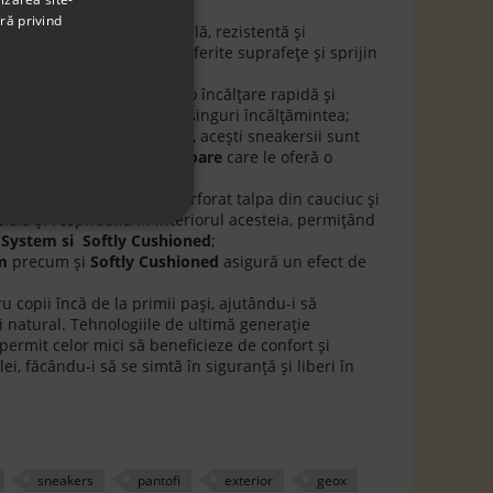
t pe tot parcursul zilei;
ră privind
n
100% cauciuc
, fiind flexibilă, rezistentă și
 aderență excelentă pe diferite suprafețe și sprijin
 alergării.
 tip arici (scai),
permite o încălțare rapidă și
pii care încep să își pună singuri încălțămintea;
un mers sănătos și natural, acești sneakersii sunt
ipați cu tehnologii inovatoare
care le oferă o
ă;
ia
Geox Respira
(Geox a perforat talpa din cauciuc și
lă și respirabilă în interiorul acesteia, permițând
System si Softly Cushioned
;
m
precum și
Softly Cushioned
asigură un efect de
 copii încă de la primii pași, ajutându-i să
 natural. Tehnologiile de ultimă generație
permit celor mici să beneficieze de confort și
ei, făcându-i să se simtă în siguranță și liberi în
sneakers
pantofi
exterior
geox