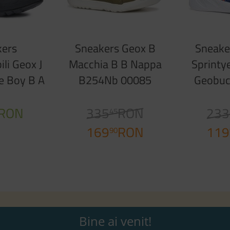
kers
Sneakers Geox B
Sneake
li Geox J
Macchia B B Nappa
Sprinty
e Boy B A
B254Nb 00085
Geobuc
 05411
C3012 Pistachioe
01454 C
Black
RON
335
RON
233
45
169
RON
119
90
Bine ai venit!