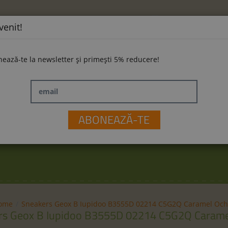
venit!
ează-te la newsletter și primești 5% reducere!
email
ĂMINTE
LA PLIMBARE
JUCĂRII
M
ABONEAZĂ-TE
ome
Sneakers Geox B Iupidoo B3555D 02214 C5G2Q Caramel Och
rs Geox B Iupidoo B3555D 02214 C5G2Q Carame