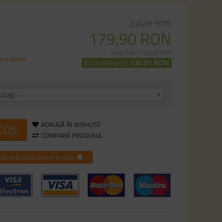
309,91 RON
179,90 RON
Fără TVA: 148,68 RON
-ţi opinia
Economisești
130,01 RON
ctaţi ---
ADAUGĂ ÎN WISHLIST
 COȘ
COMPARĂ PRODUSUL
ță-mă când revine în stoc