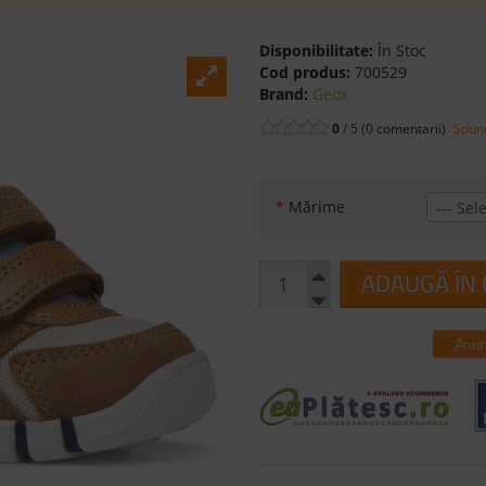
Disponibilitate:
În Stoc
Cod produs:
700529
Brand:
Geox
0
/ 5 (0 comentarii)
Spune
*
Mărime
--- Sele
ADAUGĂ ÎN
Anun