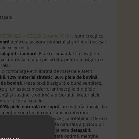
tașabil
 B3555D 02214 C5G2Q Caramel Ochre
sunt creați cu
ioară
pentru a asigura confortul și sprijinul necesar
 ale celor mici;
calapod standard
. Este recomandat să lăsați un
ăsura reală a talpii piciorului, pentru a asigura o
urală;
tr-o combinație echilibrată de materiale atent
ilă
,
12% material sintetic
,
30% piele de bovină
 de bovină
. Plasa textilă asigură o bună ventilare,
ate și un aspect modern, iar inserțiile din piele
ență și susținere optimă a piciorului. Materialele
mului activ al copiilor;
00% piele naturală de capră
, un material moale, fin
ă menține un climat confortabil în interiorul
enirea transpirației excesive și a iritațiilor. Oferă o
urtare și susține dezvoltarea naturală a piciorului;
% piele naturală de capră
și este
detașabil
,
a contribuie la o respirabilitate optimă, menține
izarea site-