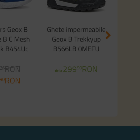
3
1
rs Geox B
Ghete impermeabile
e B C Mesh
Geox B Trekkyup
k B454Uc
B566LB 0MEFU
0833 Royal
C9299 Black Fluo
Red
RON
299
Green
RON
76
90
de la
RON
90