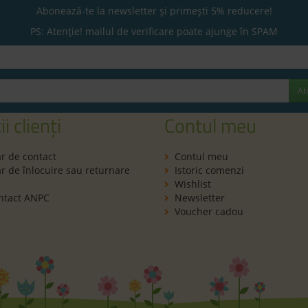
Abonează-te la newsletter și primești 5% reducere!
PS: Atenție! mailul de verificare poate ajunge în SPAM
Ab
ii clienți
Contul meu
r de contact
Contul meu
 de înlocuire sau returnare
Istoric comenzi
Wishlist
ntact ANPC
Newsletter
Voucher cadou