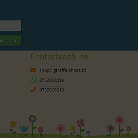
onează-te
Contactează-ne
shop@giraffe-shoes.ro
0753060219
0753060219