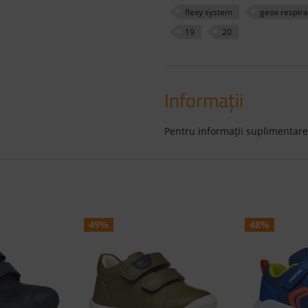
flexy system
geox respira
19
20
Informaţii
Pentru informaţii suplimentare
49%
48%