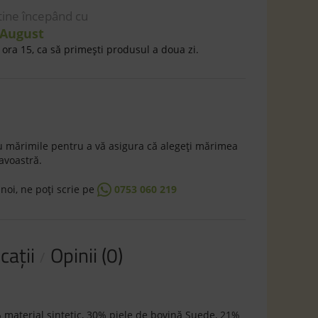
 tine începând cu
 August
ora 15, ca să primeşti produsul a doua zi.
 mărimile pentru a vă asigura că alegeţi mărimea
avoastră.
 noi, ne poţi scrie pe
0753 060 219
caţii
Opinii (0)
 material sintetic, 30% piele de bovină Suede, 21%