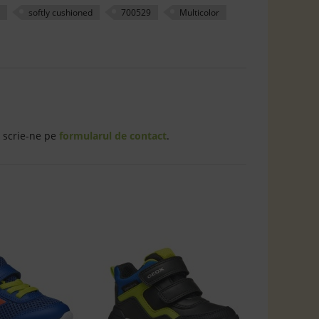
softly cushioned
700529
Multicolor
 scrie-ne pe
formularul de contact
.
41%
Snea
Iupi
02214 