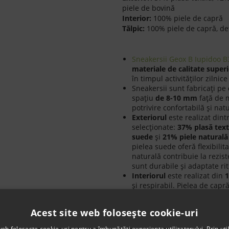
piele de bovină
Interior:
100% piele de capră
Tălpic:
100% piele de capră, de
Sneakersii Geox B Iupidoo
materiale de calitate super
în timpul activităților zilnice
Sneakersii sunt fabricați pe
spațiu
de 8-10 mm
față de m
potrivire confortabilă și nat
Exteriorul
este realizat din
selecționate:
37% plasă text
suede
și
21% piele naturală
pielea suede oferă flexibilit
naturală contribuie la rezist
sunt durabile și adaptate rit
Interiorul
este realizat din
1
și respirabil. Pielea de capr
încălțămintei, ajutând la prev
senzație plăcută la fiecare p
Acest site web folosește cookie-uri
Branțul
este realizat din
100
facilitând igienizarea. Acest
web folosește cookie-uri pentru a îmbunătăți experiența utilizatorului. Prin util