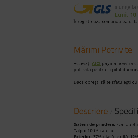
ajunge la
Luni, 10
Înregistrează comanda până la 
Mărimi Potrivite
Accesaţi
AICI
pagina noastră cu
potrivită pentru copilul dumne
Dacă doreşti să te sfătuieşti cu
Descriere
Specifi
Sistem de prindere:
scai dublu
Talpă:
100% cauciuc
Exterior:
37% plasă textilă, 12%