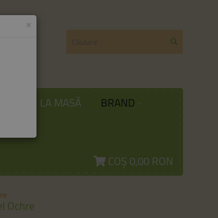
×
ODĂ
LA MASĂ
BRAND
COȘ
0,00 RON
re
l Ochre