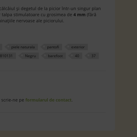
călcâiul și degetul de la picior într-un singur plan
ar talpa stimulatoare cu grosimea de
4 mm
(fără
națiile nervoase ale piciorului.
piele naturala
pantofi
exterior
810131
Negru
barefoot
40
37
 scrie-ne pe
formularul de contact
.