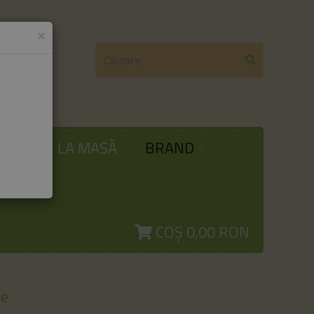
×
ODĂ
LA MASĂ
BRAND
COȘ
0,00 RON
te