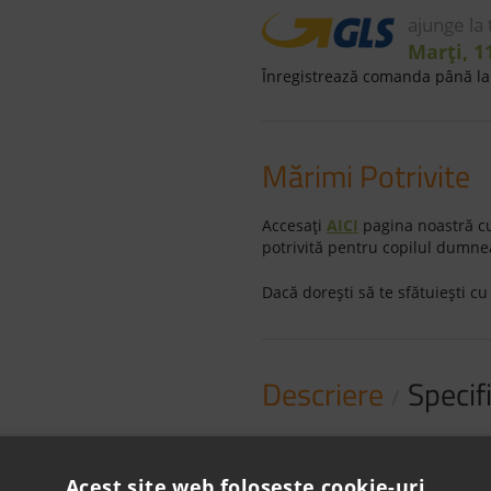
ajunge la
Marți, 1
Înregistrează comanda până la 
Mărimi Potrivite
Accesaţi
AICI
pagina noastră cu
potrivită pentru copilul dumne
Dacă doreşti să te sfătuieşti cu
Descriere
Specifi
Sistem de prindere:
şiret
Exterior:
material textil, microf
Acest site web folosește cookie-uri
Interior:
material textil, microf