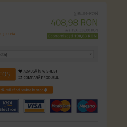
599,81 RON
408,98 RON
Fără TVA: 338,00 RON
-ţi opinia
Economisești
190,83 RON
ctaţi ---
ADAUGĂ ÎN WISHLIST
 COȘ
COMPARĂ PRODUSUL
ță-mă când revine în stoc