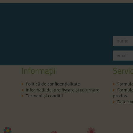
Informații
Servic
Politică de confidenţialitate
Formula
Informaţii despre livrare și returnare
Formular
Termeni şi condiţii
produs
Date co