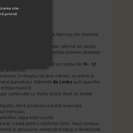
o)
izarea site-
i bumbac
ră privind
ka Rebound Black White
sunt fabricaţi din material
orma anatomică a picioarelor, oferind un spațiu
a picioare. Lejeritatea pantofilor previne oboseala
at
. Vă recomandăm să lăsaţi un spaţiu de
10 - 12
pa piciorului;
anteze, în dreptul fiecărei mărimi, se referă la
riorul pantofului. Mărimile
Be Lenka
sunt specifice
 echipa noastră;
 uşor combinate cu multe ţinute, fiind un model
taşabil, oferă piciorului o bună respiraţie,
mpul mersului;
ntofilor, talpa este cusută;
o
este creată pentru confortul zilnic. Noul compus
lentă la abraziune, menținând totuși o flexibilitate