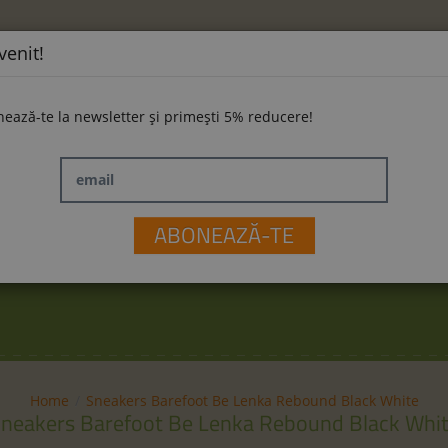
venit!
ează-te la newsletter și primești 5% reducere!
email
ĂMINTE
LA PLIMBARE
JUCĂRII
M
ABONEAZĂ-TE
Home
Sneakers Barefoot Be Lenka Rebound Black White
neakers Barefoot Be Lenka Rebound Black Whi