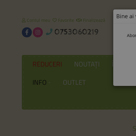
Bine ai 
Contul meu
Favorite
Finalizează
0753060219
Abon
REDUCERI
NOUTAȚI
ÎNCĂLȚ
INFO
OUTLET
S