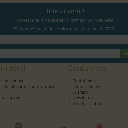
Bine ai venit!
Abonează-te la newsletter și primești 5% reducere!
PS: Atenție! mailul de verificare poate ajunge în SPAM
Ab
ii clienți
Contul meu
r de contact
Contul meu
 de înlocuire sau returnare
Istoric comenzi
Wishlist
ntact ANPC
Newsletter
Voucher cadou