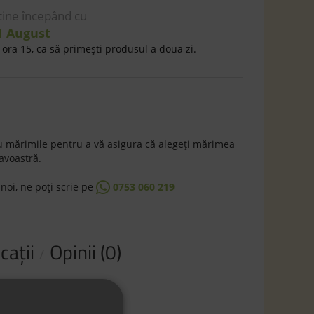
 tine începând cu
1 August
ora 15, ca să primeşti produsul a doua zi.
 mărimile pentru a vă asigura că alegeţi mărimea
avoastră.
 noi, ne poţi scrie pe
0753 060 219
caţii
Opinii (0)
ibră
ibră