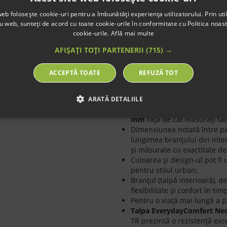
Talpă:
TR (EverydayComfort Ne
web folosește cookie-uri pentru a îmbunătăți experiența utilizatorului. Prin util
Tălpic:
detasabil, PU reciclat s
ru web, sunteți de acord cu toate cookie-urile în conformitate cu Politica noast
Producție:
Vietnam
cookie-urile.
Află mai multe
AFIȘAȚI TOȚI PARTENERII
(715) →
Sneakersii Barefoot Be Len
textil;
ACCEPTĂ TOATE
REFUZĂ TOT
Sneakersii BAREFOOT imită f
generos pentru degetele de l
picioarelor;
ARATĂ DETALIILE
Calapodul este
standard – l
mm
faţă de cât măsuraţi tal
Dimensiunea notată între par
lungimea branţului din inte
şi măsurate cu exactitate de
Culoarea şi design-ul pot fi
pentru stilul urban;
Branţul (talpă interioară), de
flexibilitate şi confort în ti
Pentru o viață mai lungă a pa
Talpa EverydayComfort Ne
TR prezintă o rezistență exce