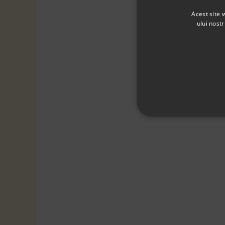
Acest site 
ului nost