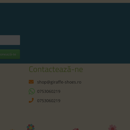
onează-te
Contactează-ne
shop@giraffe-shoes.ro
0753060219
0753060219