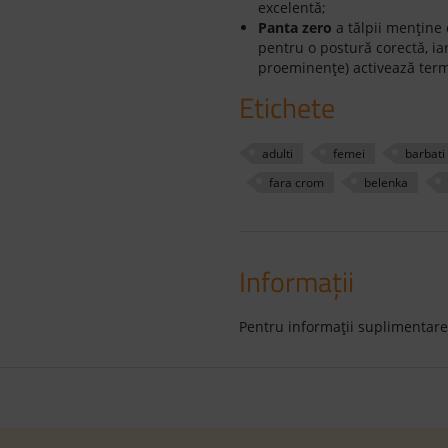
excelentă;
Panta zero
a tălpii menține 
pentru o postură corectă, i
proeminențe) activează termi
Etichete
adulti
femei
barbati
fara crom
belenka
Informaţii
Pentru informaţii suplimentare