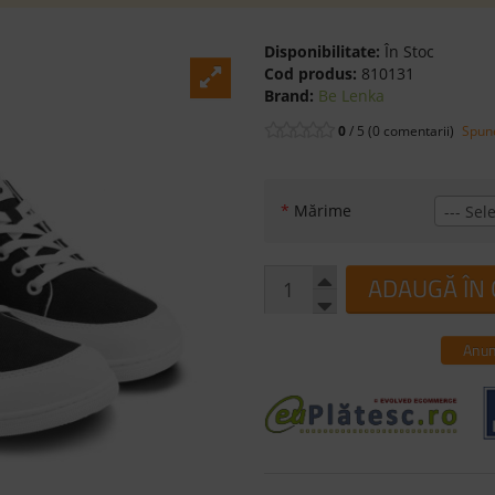
Disponibilitate:
În Stoc
Cod produs:
810131
Brand:
Be Lenka
0
/ 5 (0 comentarii)
Spune
*
Mărime
--- Sele
ADAUGĂ ÎN
Anun