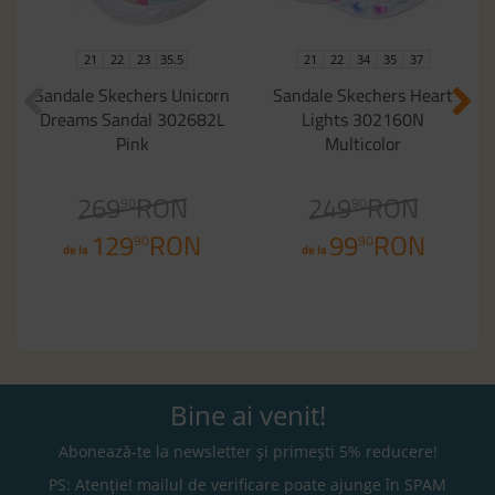
21
22
23
35.5
21
22
34
35
37
Sandale Skechers Unicorn
Sandale Skechers Heart
Dreams Sandal 302682L
Lights 302160N
Pink
Multicolor
269
RON
249
RON
90
90
129
RON
99
RON
90
90
de la
de la
Bine ai venit!
Abonează-te la newsletter și primești 5% reducere!
PS: Atenție! mailul de verificare poate ajunge în SPAM