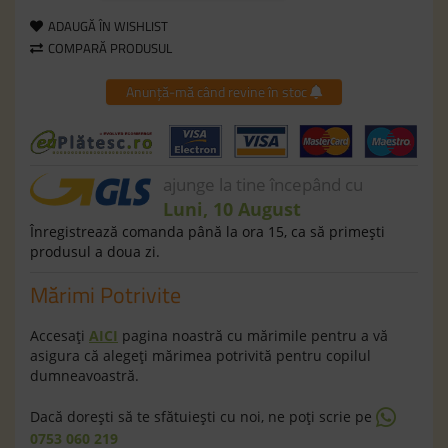
ADAUGĂ ÎN WISHLIST
COMPARĂ PRODUSUL
Anunță-mă când revine în stoc
ajunge la tine începând cu
Luni, 10 August
Înregistrează comanda până la ora 15, ca să primeşti
produsul a doua zi.
Mărimi Potrivite
Accesaţi
AICI
pagina noastră cu mărimile pentru a vă
asigura că alegeţi mărimea potrivită pentru copilul
dumneavoastră.
Dacă doreşti să te sfătuieşti cu noi, ne poţi scrie pe
0753 060 219