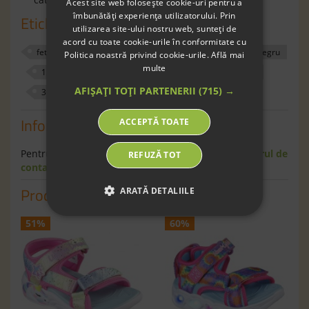
Acest site web folosește cookie-uri pentru a
îmbunătăți experiența utilizatorului. Prin
Etichete
utilizarea site-ului nostru web, sunteți de
acord cu toate cookie-urile în conformitate cu
fete
sandale
exterior
skechers
negru
Politica noastră privind cookie-urile.
Află mai
multe
120174
22
21
33
34
35
AFIȘAȚI TOȚI PARTENERII
(715) →
36
37
32
31
Informaţii
ACCEPTĂ TOATE
Pentru informaţii suplimentare scrie-ne pe
formularul de
REFUZĂ TOT
contact
.
Produse similare
ARATĂ DETALIILE
51%
60%