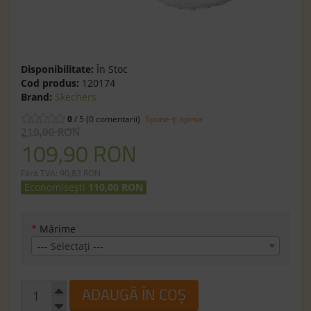
Disponibilitate:
În Stoc
Cod produs:
120174
Brand:
Skechers
0
/ 5 (0 comentarii)
Spune-ţi opinia
219,90 RON
109,90 RON
Fără TVA: 90,83 RON
Economisești
110,00 RON
*
Mărime
--- Selectaţi ---
ADAUGĂ ÎN COȘ