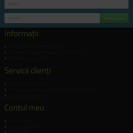
Abonează-te
Informații
Politică de confidenţialitate
Informaţii despre livrare și returnare
Termeni şi condiţii
Servicii clienți
Formular de contact
Formular de înlocuire sau returnare produs
Date contact ANPC
Contul meu
Contul meu
Istoric comenzi
Wishlist