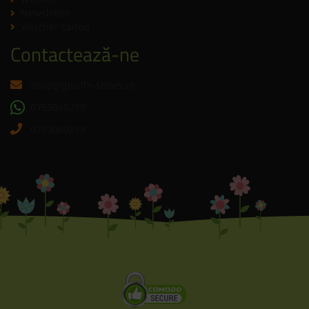
Newsletter
Voucher cadou
Contactează-ne
shop@giraffe-shoes.ro
0753060219
0753060219