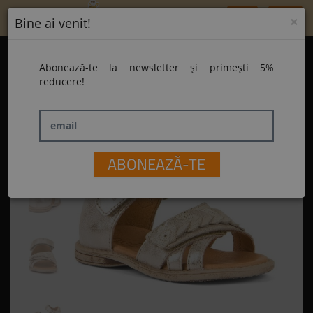
Toggle
×
Bine ai venit!
navigation
Home
Sandale Froddo G2150161-1 Gold
Abonează-te la newsletter și primești 5%
Sandale Froddo G2150161-1 Gold
reducere!
email
ABONEAZĂ-TE