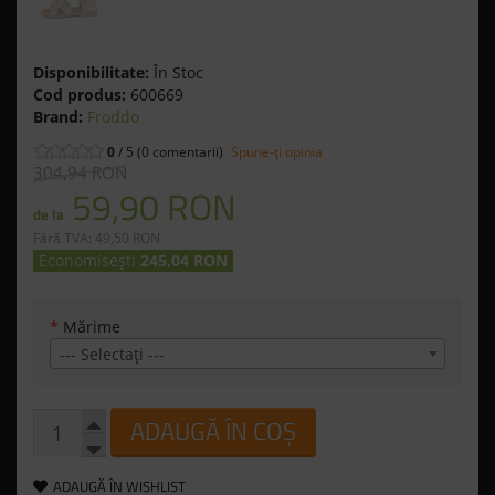
Disponibilitate:
În Stoc
Cod produs:
600669
Brand:
Froddo
0
/ 5 (0 comentarii)
Spune-ţi opinia
304,94 RON
59,90 RON
de la
Fără TVA: 49,50 RON
Economisești
245,04 RON
*
Mărime
--- Selectaţi ---
ADAUGĂ ÎN COȘ
ADAUGĂ ÎN WISHLIST