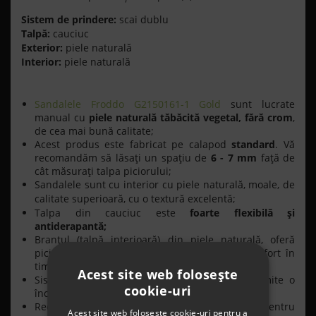
Sistem de prindere:
scai dublu
Talpă:
cauciuc
Exterior:
piele naturală
Interior:
piele naturală
Sandalele Froddo G2150161-1 Gold
sunt lucrate
manual cu
piele naturală tăbăcită vegetal, fără crom
,
de cea mai bună calitate;
Acest produs este fabricat pe calapod
standard
. Vă
recomandăm să lăsaţi un spaţiu de
6 - 7 mm
faţă de
cât măsuraţi talpa piciorului;
Sandalele sunt cu interior cu piele naturală, moale, de
calitate superioară, cu o textură excelentă;
Talpa din cauciuc este
foarte flexibilă şi
antiderapantă;
Branţul (talpă interioară) din piele naturală, oferă
piciorului o bună respiraţie, flexibilitate şi confort în
timpul mersului;
Acest site web folosește
Sistemul de prindere cu barete tip arici permite o
cookie-uri
încălţare rapidă a copilului
Recomandaţi pentru copii încă de la primii paşi pentru
Acest site web folosește cookie-uri pentru a