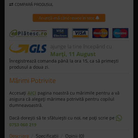
COMPARĂ PRODUSUL
Anunță-mă când revine în stoc
ajunge la tine începând cu
Marți, 11 August
Înregistrează comanda până la ora 15, ca să primeşti
produsul a doua zi.
Mărimi Potrivite
Accesaţi
AICI
pagina noastră cu mărimile pentru a vă
asigura că alegeţi mărimea potrivită pentru copilul
dumneavoastră.
Dacă doreşti să te sfătuieşti cu noi, ne poţi scrie pe
0753 060 219
Descriere
Specificaţii
Opinii (0)