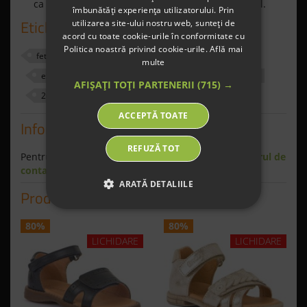
ca aceştia să deprindă un mers sănătos şi natural.
îmbunătăți experiența utilizatorului. Prin
Etichete
utilizarea site-ului nostru web, sunteți de
acord cu toate cookie-urile în conformitate cu
Politica noastră privind cookie-urile.
Află mai
fete
floricele
sandale
fara crom
multe
exterior
600669
Auriu
Gold
21
AFIȘAȚI TOȚI PARTENERII
(715) →
20
ACCEPTĂ TOATE
Informaţii
REFUZĂ TOT
Pentru informaţii suplimentare scrie-ne pe
formularul de
contact
.
ARATĂ DETALIILE
Produse similare
80%
80%
LICHIDARE
LICHIDARE