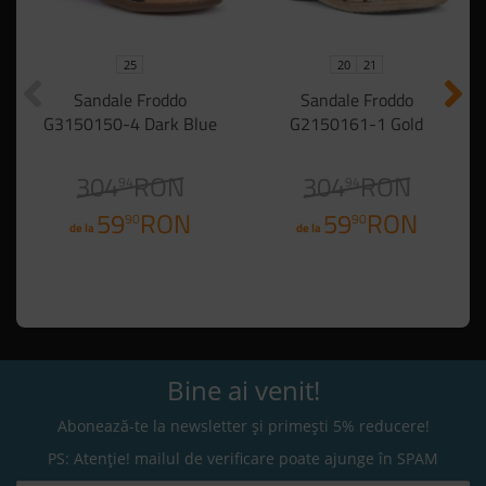
25
20
21
Sandale Froddo
Sandale Froddo
G3150150-4 Dark Blue
G2150161-1 Gold
304
RON
304
RON
94
94
59
RON
59
RON
90
90
de la
de la
Bine ai venit!
Abonează-te la newsletter și primești 5% reducere!
PS: Atenție! mailul de verificare poate ajunge în SPAM