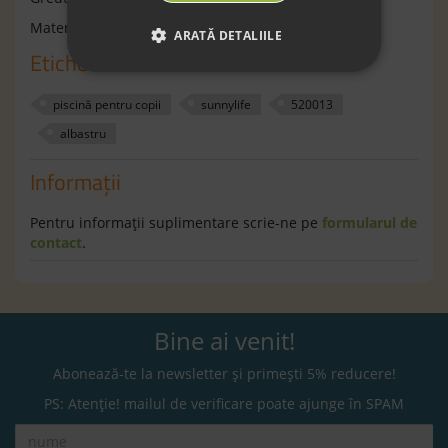
Material:PVC
ARATĂ DETALIILE
Etichete
piscină pentru copii
sunnylife
520013
albastru
Informaţii
Pentru informaţii suplimentare scrie-ne pe
formularul de
contact
.
Bine ai venit!
Abonează-te la newsletter și primești 5% reducere!
PS: Atenție! mailul de verificare poate ajunge în SPAM