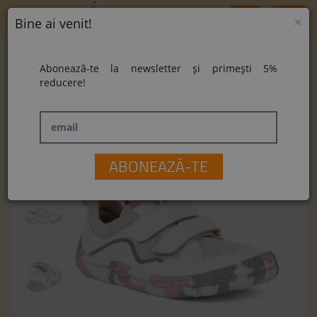
Toggle
×
Bine ai venit!
navigation
Home
Pantofi Froddo Barefoot G3130223-13 White
Abonează-te la newsletter și primești 5%
Pantofi Froddo Barefoot G3130223-13
reducere!
White
email
ABONEAZĂ-TE