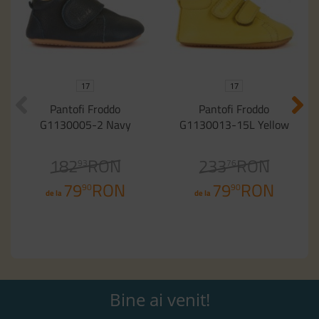
17
17
Pantofi Froddo
Pantofi Froddo
G1130005-2 Navy
G1130013-15L Yellow
182
RON
233
RON
93
76
79
RON
79
RON
90
90
de la
de la
Bine ai venit!