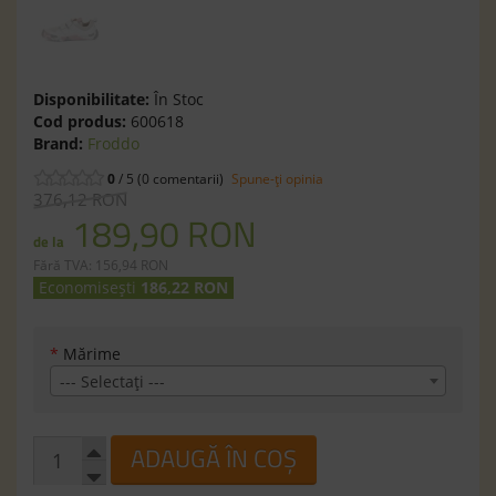
Disponibilitate:
În Stoc
Cod produs:
600618
Brand:
Froddo
0
/ 5 (0 comentarii)
Spune-ţi opinia
376,12 RON
189,90 RON
de la
Fără TVA: 156,94 RON
Economisești
186,22 RON
*
Mărime
--- Selectaţi ---
ADAUGĂ ÎN COȘ