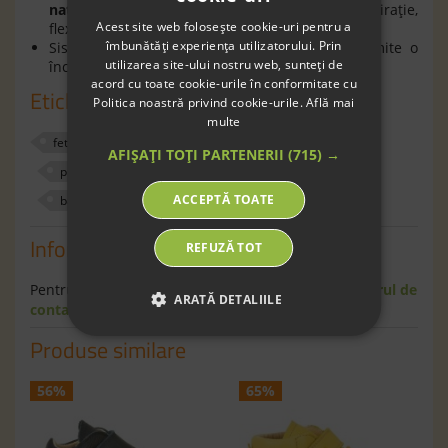
naturală,
oferă piciorului o bună respiraţie,
Acest site web folosește cookie-uri pentru a
flexibilitate şi confort în timpul mersului;
îmbunătăți experiența utilizatorului. Prin
Sistemul de prindere cu
barete
tip
arici
permite o
utilizarea site-ului nostru web, sunteți de
încălţare rapidă a copilului.
acord cu toate cookie-urile în conformitate cu
Etichete
Politica noastră privind cookie-urile.
Află mai
multe
fete
pantofi
exterior
froddo
AFIȘAȚI TOȚI PARTENERII
(715) →
piele naturala
fara crom
600618
alb
ACCEPTĂ TOATE
barefoot
24
22
Informaţii
REFUZĂ TOT
Pentru informaţii suplimentare scrie-ne pe
formularul de
ARATĂ DETALIILE
contact
.
Produse similare
56%
65%