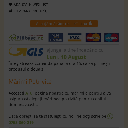
ADAUGĂ ÎN WISHLIST
COMPARĂ PRODUSUL
Anunță-mă când revine în stoc
ajunge la tine începând cu
Luni, 10 August
Înregistrează comanda până la ora 15, ca să primeşti
produsul a doua zi.
Mărimi Potrivite
Accesaţi
AICI
pagina noastră cu mărimile pentru a vă
asigura că alegeţi mărimea potrivită pentru copilul
dumneavoastră.
Dacă doreşti să te sfătuieşti cu noi, ne poţi scrie pe
0753 060 219