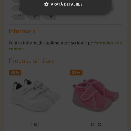
ARATĂ DETALIILE
non-slip sole
biomecanics
310617
roz
20
19
30
Informaţii
Pentru informaţii suplimentare scrie-ne pe
formularul de
contact
.
Produse similare
43%
39%
40
31
32