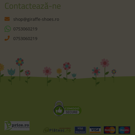
Contactează-ne
shop@giraffe-shoes.ro
0753060219
0753060219