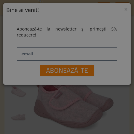
Toggle
×
Bine ai venit!
navigation
Home
Pantofi Biomecanics 251280-B032 Fieltro Rosa
Abonează-te la newsletter și primești 5%
Pantofi Biomecanics 251280-B032 Fieltro
reducere!
Rosa
email
ABONEAZĂ-TE