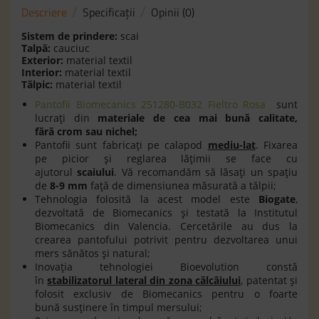
Descriere
Specificaţii
Opinii (0)
Sistem de prindere:
scai
Talpă:
cauciuc
Exterior:
material textil
Interior:
material textil
Tălpic:
material textil
Pantofii Biomecanics 251280-B032 Fieltro Rosa
sunt
lucraţi din
materiale de cea mai bun
ă
calitate,
f
ă
r
ă
crom sau nichel;
Pantofii sunt fabricaţi pe calapod
mediu-lat
. Fixarea
pe picior şi reglarea lăţimii se face cu
ajutorul
scaiului
. Vă recomandăm să lăsaţi un spaţiu
de
8-9 mm
faţă de dimensiunea măsurată a tălpii;
Tehnologia folosită la acest model este
Biogate
,
dezvoltată de Biomecanics şi testată la Institutul
Biomecanics din Valencia. Cercetările au dus la
crearea pantofului potrivit pentru dezvoltarea unui
mers sănătos şi natural;
Inovaţia tehnologiei Bioevolution constă
în
stabilizatorul lateral din zona călcâiului
, patentat şi
folosit exclusiv de Biomecanics pentru o foarte
bună susţinere în timpul mersului;