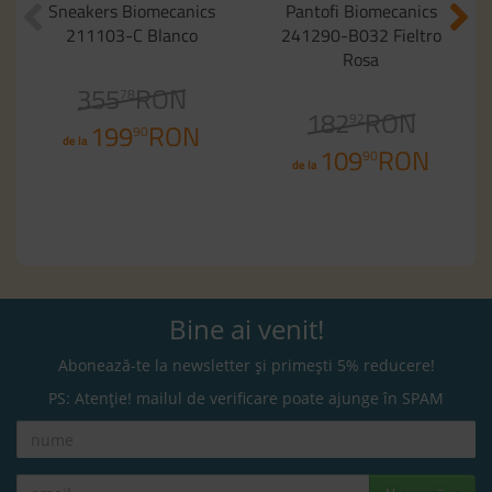
Sneakers Biomecanics
Pantofi Biomecanics
211103-C Blanco
241290-B032 Fieltro
Rosa
355
RON
78
182
RON
92
199
RON
90
de la
109
RON
90
de la
Bine ai venit!
Abonează-te la newsletter și primești 5% reducere!
PS: Atenție! mailul de verificare poate ajunge în SPAM