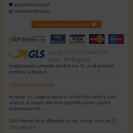
ADAUGĂ ÎN WISHLIST
COMPARĂ PRODUSUL
Anunță-mă când revine în stoc
ajunge la tine începând cu
Luni, 10 August
Înregistrează comanda până la ora 15, ca să primeşti
produsul a doua zi.
Mărimi Potrivite
Accesaţi
AICI
pagina noastră cu mărimile pentru a vă
asigura că alegeţi mărimea potrivită pentru copilul
dumneavoastră.
Dacă doreşti să te sfătuieşti cu noi, ne poţi scrie pe
0753 060 219