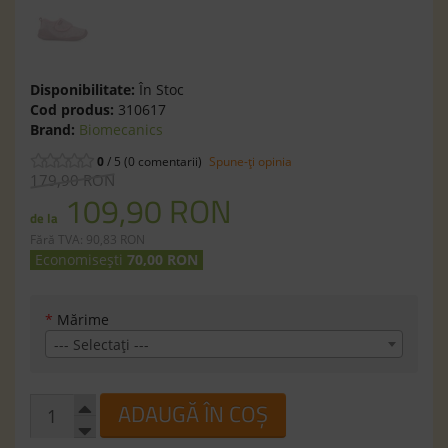
Disponibilitate:
În Stoc
Cod produs:
310617
Brand:
Biomecanics
0
/ 5 (0 comentarii)
Spune-ţi opinia
179,90 RON
109,90 RON
de la
Fără TVA: 90,83 RON
Economisești
70,00 RON
*
Mărime
--- Selectaţi ---
ADAUGĂ ÎN COȘ