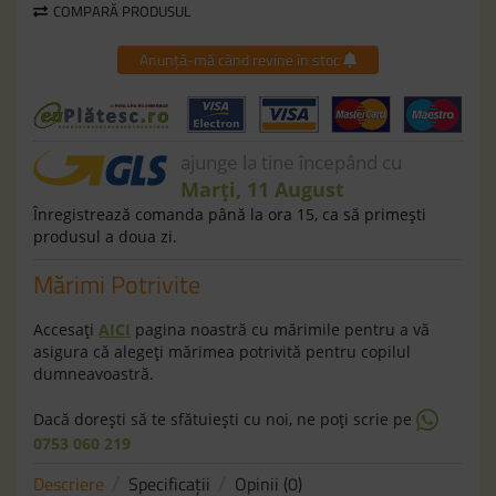
COMPARĂ PRODUSUL
Anunță-mă când revine în stoc
ajunge la tine începând cu
Marți, 11 August
Înregistrează comanda până la ora 15, ca să primeşti
produsul a doua zi.
Mărimi Potrivite
Accesaţi
AICI
pagina noastră cu mărimile pentru a vă
asigura că alegeţi mărimea potrivită pentru copilul
dumneavoastră.
Dacă doreşti să te sfătuieşti cu noi, ne poţi scrie pe
0753 060 219
Descriere
Specificaţii
Opinii (0)