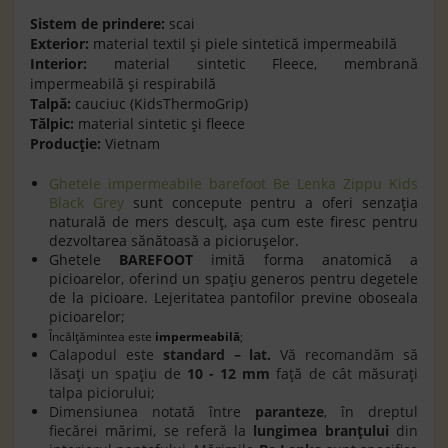
Sistem de prindere:
scai
Exterior:
material textil și piele sintetică impermeabilă
Interior:
material sintetic Fleece, membrană
impermeabilă și respirabilă
Talpă:
cauciuc (KidsThermoGrip)
Tălpic:
material sintetic și fleece
Producție:
Vietnam
Ghetele impermeabile barefoot Be Lenka Zippu Kids
Black Grey
sunt concepute pentru a oferi senzația
naturală de mers desculț, așa cum este firesc pentru
dezvoltarea sănătoasă a piciorușelor.
Ghetele
BAREFOOT
imită forma anatomică a
picioarelor, oferind un spațiu generos pentru degetele
de la picioare. Lejeritatea pantofilor previne oboseala
picioarelor;
Încălţămintea este
impermeabilă
;
Calapodul este
standard – lat.
Vă recomandăm să
lăsaţi un spaţiu de
10 - 12 mm
faţă de cât măsuraţi
talpa piciorului;
Dimensiunea notată între
paranteze
, în dreptul
fiecărei mărimi, se referă la
lungimea branţului
din