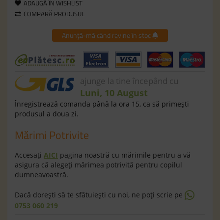
ADAUGĂ ÎN WISHLIST
COMPARĂ PRODUSUL
Anunță-mă când revine în stoc
ajunge la tine începând cu
Luni, 10 August
Înregistrează comanda până la ora 15, ca să primeşti
produsul a doua zi.
Mărimi Potrivite
Accesaţi
AICI
pagina noastră cu mărimile pentru a vă
asigura că alegeţi mărimea potrivită pentru copilul
dumneavoastră.
Dacă doreşti să te sfătuieşti cu noi, ne poţi scrie pe
0753 060 219