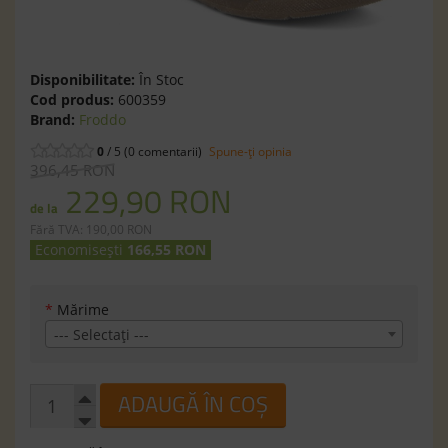
Disponibilitate:
În Stoc
Cod produs:
600359
Brand:
Froddo
0
/ 5 (0 comentarii)
Spune-ţi opinia
396,45 RON
229,90 RON
de la
Fără TVA: 190,00 RON
Economisești
166,55 RON
*
Mărime
--- Selectaţi ---
ADAUGĂ ÎN COȘ