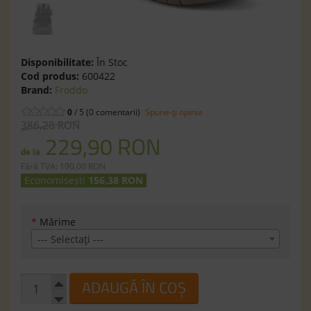
Disponibilitate:
În Stoc
Cod produs:
600422
Brand:
Froddo
0
/ 5 (0 comentarii)
Spune-ţi opinia
386,28 RON
229,90 RON
de la
Fără TVA: 190,00 RON
Economisești
156,38 RON
*
Mărime
--- Selectaţi ---
ADAUGĂ ÎN COȘ