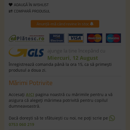
ADAUGĂ ÎN WISHLIST
COMPARĂ PRODUSUL
Anunță-mă când revine în stoc
ajunge la tine începând cu
Miercuri, 12 August
Înregistrează comanda până la ora 15, ca să primeşti
produsul a doua zi.
Mărimi Potrivite
Accesaţi
AICI
pagina noastră cu mărimile pentru a vă
asigura că alegeţi mărimea potrivită pentru copilul
dumneavoastră.
Dacă doreşti să te sfătuieşti cu noi, ne poţi scrie pe
0753 060 219