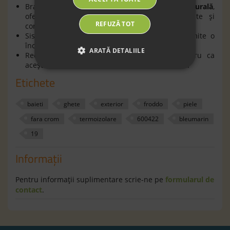
Branţul (talpă interioară) din
blăniţă din lână naturală
,
oferă piciorului o bună respiraţie, flexibilitate şi
REFUZĂ TOT
confort în timpul mersului;
Sistemul de prindere cu
barete
tip
arici
permite o
încălţare rapidă a copilului;
ARATĂ DETALIILE
Recomandaţi copiilor de la primii paşi pentru ca
aceştia să deprindă un mers sănătos şi natural.
Etichete
baieti
ghete
exterior
froddo
piele
fara crom
termoizolare
600422
bleumarin
19
Informaţii
Pentru informaţii suplimentare scrie-ne pe
formularul de
contact
.