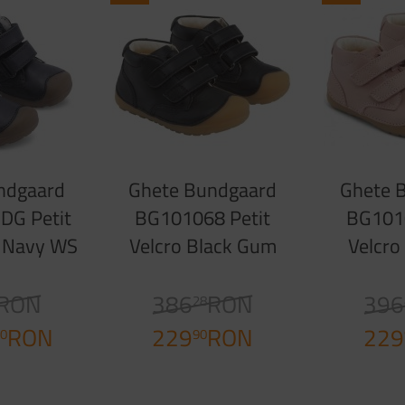
ndgaard
Ghete Bundgaard
Ghete 
DG Petit
BG101068 Petit
BG1010
r Navy WS
Velcro Black Gum
Velcro
RON
386
RON
396
28
RON
229
RON
229
0
90