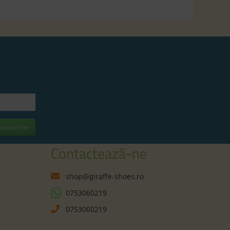
onează-te
Contactează-ne
shop@giraffe-shoes.ro
0753060219
0753060219