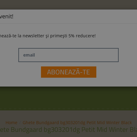
venit!
ează-te la newsletter și primești 5% reducere!
email
ĂMINTE
LA PLIMBARE
JUCĂRII
M
ABONEAZĂ-TE
Home
Ghete Bundgaard bg303201dg Petit Mid Winter Black
ete Bundgaard bg303201dg Petit Mid Winter Bl