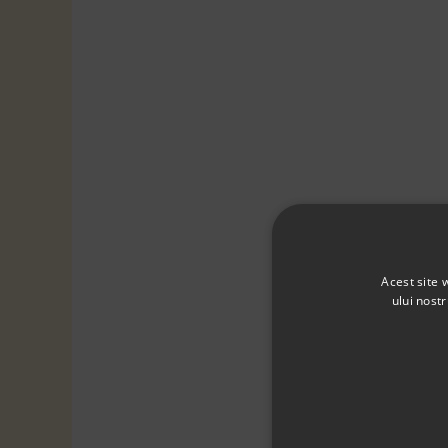
Acest site 
ului nost