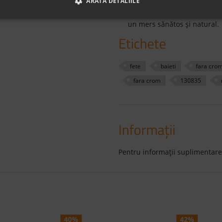
ARATĂ DETALIILE
copilului;
Recomandaţi pentru copii î
un mers sănătos şi natural.
Etichete
fete
baieti
fara cro
fara crom
130835
Informaţii
Pentru informaţii suplimentare
40%
42%