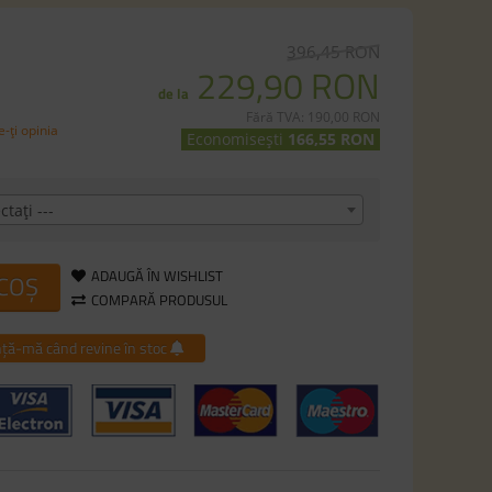
396,45 RON
229,90 RON
de la
Fără TVA: 190,00 RON
-ţi opinia
Economisești
166,55 RON
ctaţi ---
ADAUGĂ ÎN WISHLIST
 COȘ
COMPARĂ PRODUSUL
ță-mă când revine în stoc