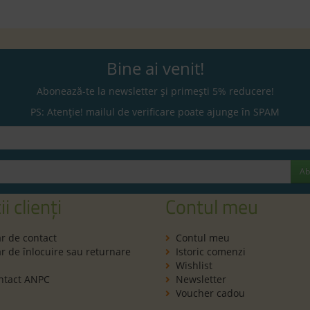
Bine ai venit!
Abonează-te la newsletter și primești 5% reducere!
PS: Atenție! mailul de verificare poate ajunge în SPAM
Ab
ii clienți
Contul meu
r de contact
Contul meu
 de înlocuire sau returnare
Istoric comenzi
Wishlist
ntact ANPC
Newsletter
Voucher cadou