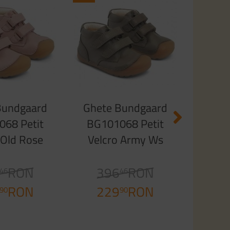
Ghet
bg303
Mid 
3
de la
Bundgaard
Ghete Bundgaard
68 Petit
BG101068 Petit
 Old Rose
Velcro Army Ws
RON
396
RON
46
46
RON
229
RON
90
90