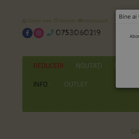
Bine ai 
Contul meu
Favorite
Finalizează
0753060219
Abon
REDUCERI
NOUTAȚI
ÎNCĂLȚ
INFO
OUTLET
Gh