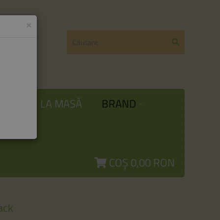
×
ODĂ
LA MASĂ
BRAND
COȘ
0,00 RON
ack