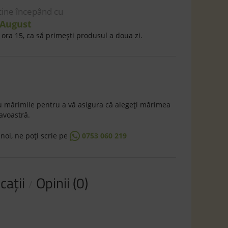
 tine începând cu
 August
ora 15, ca să primeşti produsul a doua zi.
 mărimile pentru a vă asigura că alegeţi mărimea
avoastră.
 noi, ne poţi scrie pe
0753 060 219
caţii
Opinii (0)