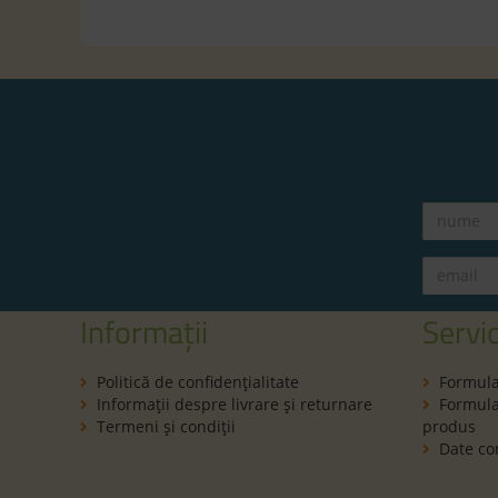
Informații
Servic
Politică de confidenţialitate
Formula
Informaţii despre livrare și returnare
Formular
Termeni şi condiţii
produs
Date co