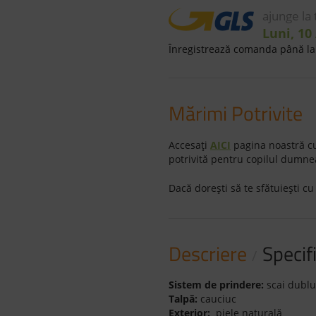
ajunge la
Luni, 10
Înregistrează comanda până la 
Mărimi Potrivite
Accesaţi
AICI
pagina noastră cu
potrivită pentru copilul dumne
Dacă doreşti să te sfătuieşti cu
Descriere
Specifi
Sistem de prindere:
scai dublu
Talpă:
cauciuc
Exterior:
piele naturală