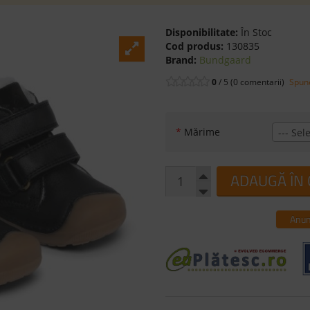
Disponibilitate:
În Stoc
Cod produs:
130835
Brand:
Bundgaard
0
/ 5 (0 comentarii)
Spune
*
Mărime
--- Sele
ADAUGĂ ÎN
Anun