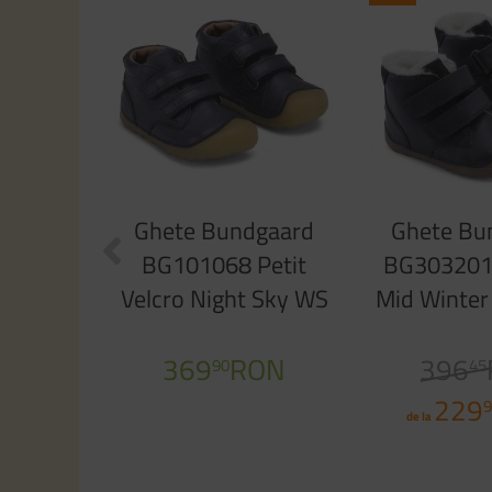
Ghete Bundgaard
Ghete Bu
BG101068 Petit
BG303201
Velcro Night Sky WS
Mid Winte
369
RON
396
90
45
229
9
de la