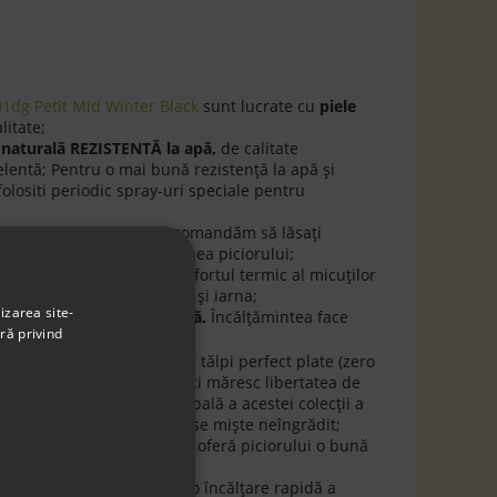
dg Petit Mid Winter Black
sunt lucrate cu
piele
litate;
 naturală REZISTENT
Ă
la apă,
de calitate
elentă; Pentru o mai bună rezistenţă la apă şi
lositi periodic spray-uri speciale pentru
apod
standard - lat,
vă recomandăm să lăsaţi
0-12 mm
faţă de dimensiunea piciorului;
ână naturală
şi asigură confortul termic al micuţilor
 friguroase de toamnă cât şi iarna;
izarea site-
e flexibilă
şi
antiderapantă.
Încălţămintea face
ră privind
d Zero Heel”
;
 colecție caracterizată prin tălpi perfect plate (zero
lexibile. Aceste caracteristici măresc libertatea de
al terenului. Ideea principală a acestei colecții a
liste, in care picioarele să se miște neîngrădit;
taşabil
, din
lână naturală,
oferă piciorului o bună
onfort în timpul mersului;
ete tip
arici dublu
permit o încălţare rapidă a