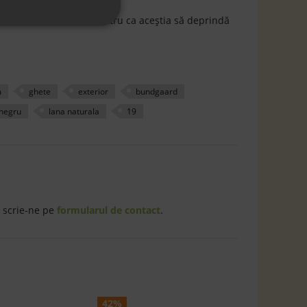
ncă de la
primii paşi
pentru ca aceştia să deprindă
m
ghete
exterior
bundgaard
negru
lana naturala
19
 scrie-ne pe
formularul de contact
.
42%
42%