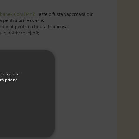
banek Coral Pink
- este o fustă vaporoasă din
tă pentru orice ocazie;
mbinat pentru o ţinută frumoasă;
u o potrivire lejeră;
rade
ufe
izarea site-
ră privind