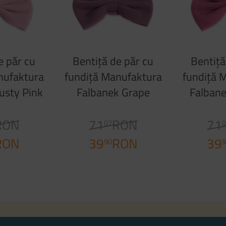
e păr cu
Bentiță de păr cu
Bentiță
nufaktura
fundiță Manufaktura
fundiță 
usty Pink
Falbanek Grape
Falbane
P
RON
71
RON
71
07
0
RON
39
RON
39
90
9