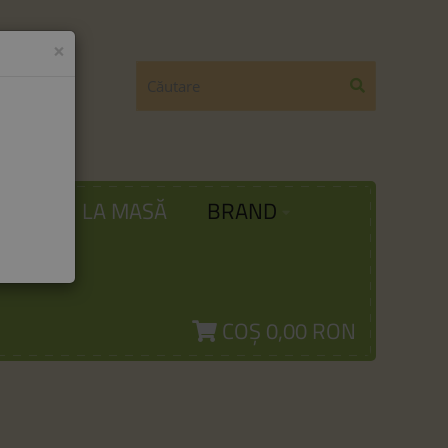
×
ODĂ
LA MASĂ
BRAND
COȘ
0,00 RON