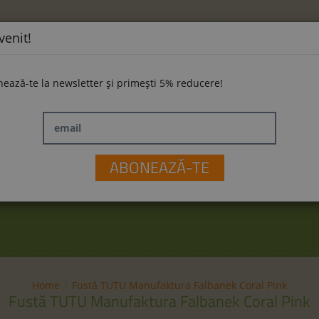
venit!
ează-te la newsletter și primești 5% reducere!
email
ĂMINTE
LA PLIMBARE
JUCĂRII
M
ABONEAZĂ-TE
Home
Fustă TUTU Manufaktura Falbanek Coral Pink
Fustă TUTU Manufaktura Falbanek Coral Pink