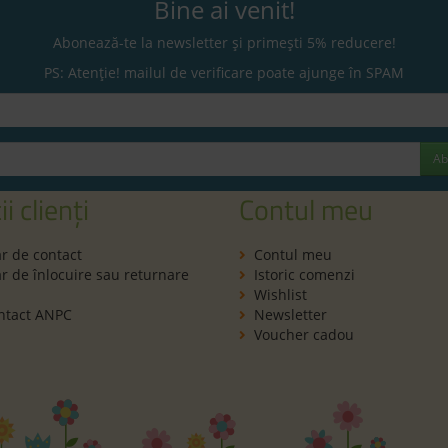
Bine ai venit!
Abonează-te la newsletter și primești 5% reducere!
PS: Atenție! mailul de verificare poate ajunge în SPAM
Ab
ii clienți
Contul meu
r de contact
Contul meu
 de înlocuire sau returnare
Istoric comenzi
Wishlist
ntact ANPC
Newsletter
Voucher cadou