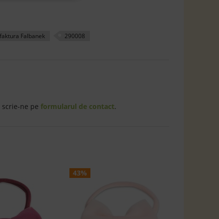
aktura Falbanek
290008
 scrie-ne pe
formularul de contact
.
43%
43%
Benti
fundiț
Falban