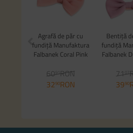
Agrafă de păr cu
Bentiță d
fundiţă Manufaktura
fundiță Ma
Falbanek Coral Pink
Falbanek D
60
RON
71
91
07
32
RON
39
90
90