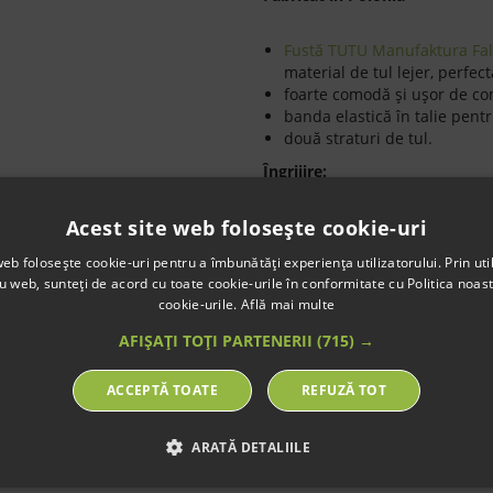
Fustă TUTU Manufaktura Fal
material de tul lejer, perfec
foarte comodă şi uşor de co
banda elastică în talie pentr
două straturi de tul.
Îngrijire:
spălare manuală la 30 de g
Acest site web folosește cookie-uri
nu se usucă în uscator de r
nu se curăţă chimic
web folosește cookie-uri pentru a îmbunătăți experiența utilizatorului. Prin util
Lungime aproximativ
ă
fustă:
ru web, sunteți de acord cu toate cookie-urile în conformitate cu Politica noast
cookie-urile.
Află mai multe
0-6 luni
: 18 cm
6-12 luni
: 21 cm
AFIȘAȚI TOȚI PARTENERII
(715) →
1-2 ani
: 25 cm
2-3 ani:
29 cm
ACCEPTĂ TOATE
REFUZĂ TOT
4-6 ani
: 34 cm
7-9 ani:
37 cm
10-12 ani:
41 cm
ARATĂ DETALIILE