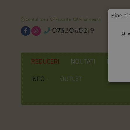
Bine ai 
Contul meu
Favorite
Finalizează
0753060219
Abon
REDUCERI
NOUTAȚI
ÎNCĂLȚ
INFO
OUTLET