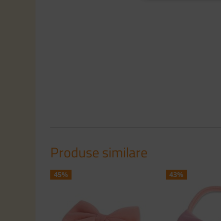
Produse similare
45%
43%