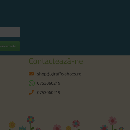
onează-te
Contactează-ne
shop@giraffe-shoes.ro
0753060219
0753060219