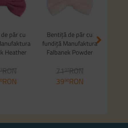
7
3
 de păr cu
Bentiță de păr cu
Manufaktura
fundiță Manufaktura
k Heather
Falbanek Powder
ink
Pink
RON
71
RON
7
07
RON
39
RON
0
90