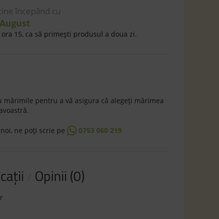
 tine începând cu
 August
ora 15, ca să primeşti produsul a doua zi.
 mărimile pentru a vă asigura că alegeţi mărimea
avoastră.
 noi, ne poţi scrie pe
0753 060 219
caţii
Opinii (0)
r