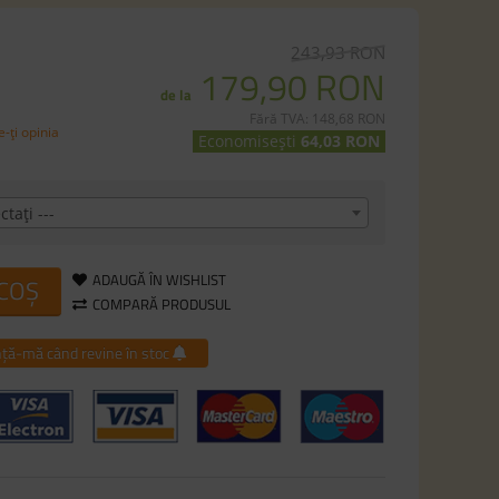
243,93 RON
179,90 RON
de la
Fără TVA: 148,68 RON
-ţi opinia
Economisești
64,03 RON
ctaţi ---
ADAUGĂ ÎN WISHLIST
 COȘ
COMPARĂ PRODUSUL
ță-mă când revine în stoc