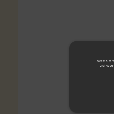
Acest site 
ului nost