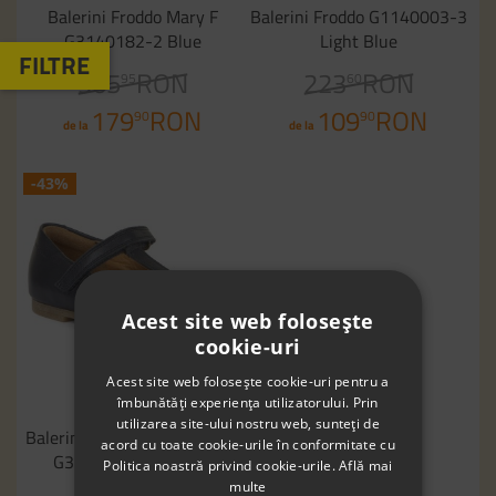
Balerini Froddo Mary F
Balerini Froddo G1140003-3
G3140182-2 Blue
Light Blue
365
RON
223
RON
95
60
179
RON
109
RON
90
90
de la
de la
-43%
Acest site web folosește
cookie-uri
Acest site web folosește cookie-uri pentru a
îmbunătăți experiența utilizatorului. Prin
25
27
30
utilizarea site-ului nostru web, sunteți de
Balerini Froddo Fionas T-Bar
acord cu toate cookie-urile în conformitate cu
G3140183 Dark Blue
Politica noastră privind cookie-urile.
Află mai
multe