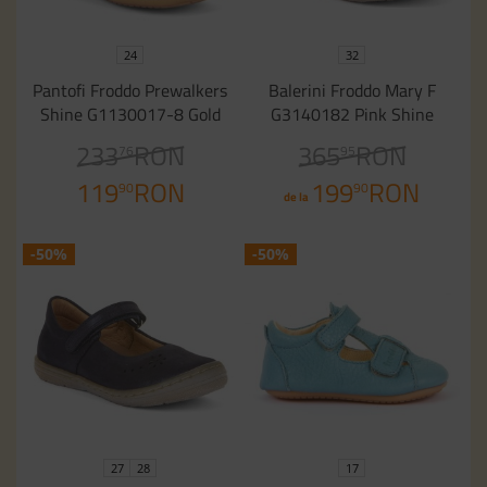
24
32
Pantofi Froddo Prewalkers
Balerini Froddo Mary F
Shine G1130017-8 Gold
G3140182 Pink Shine
233
RON
365
RON
76
95
119
RON
199
RON
90
90
de la
-50%
-50%
27
28
17