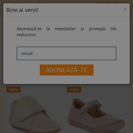
Toggle
×
Bine ai venit!
navigation
Home
EMAG-Balerini
Abonează-te la newsletter și primești 5%
reducere!
email
GRILĂ
LISTĂ
Comparare Produse (0)
Sortare după:
ABONEAZĂ-TE
-48%
-45%