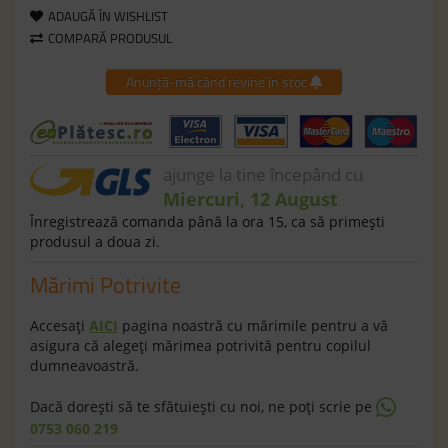
ADAUGĂ ÎN WISHLIST
COMPARĂ PRODUSUL
Anunță-mă când revine în stoc
ajunge la tine începând cu
Miercuri, 12 August
Înregistrează comanda până la ora 15, ca să primeşti
produsul a doua zi.
Mărimi Potrivite
Accesaţi
AICI
pagina noastră cu mărimile pentru a vă
asigura că alegeţi mărimea potrivită pentru copilul
dumneavoastră.
Dacă doreşti să te sfătuieşti cu noi, ne poţi scrie pe
0753 060 219