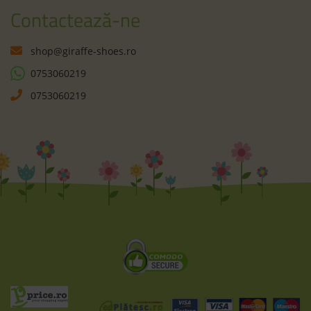
Contactează-ne
shop@giraffe-shoes.ro
0753060219
0753060219