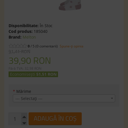
Disponibilitate:
În Stoc
Cod produs:
185040
Brand:
Melton
0
/ 5 (0 comentarii)
Spune-ţi opinia
91,41 RON
39,90 RON
Fără TVA: 32,98 RON
Economisești
51,51 RON
*
Mărime
--- Selectaţi ---
ADAUGĂ ÎN COȘ