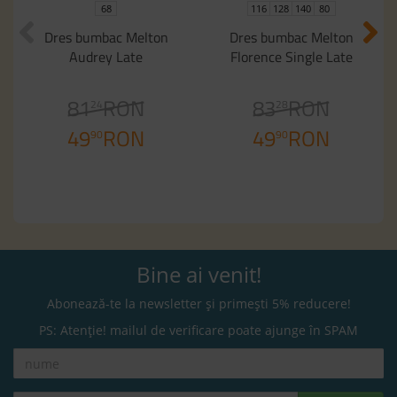
68
116
128
140
80
Dres bumbac Melton
Dres bumbac Melton
Audrey Late
Florence Single Late
81
RON
83
RON
24
28
49
RON
49
RON
90
90
Bine ai venit!
Abonează-te la newsletter și primești 5% reducere!
PS: Atenție! mailul de verificare poate ajunge în SPAM