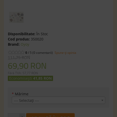
Disponibilitate:
În Stoc
Cod produs:
350020
Brand:
Oyoy
0
/ 5 (0 comentarii)
Spune-ţi opinia
111,75 RON
69,90 RON
Fără TVA: 57,77 RON
Economisești
41,85 RON
*
Mărime
--- Selectaţi ---