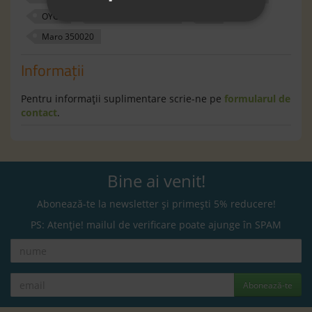
OYOY
accesorii pentru copii
Roz
Maro 350020
Informaţii
Pentru informaţii suplimentare scrie-ne pe
formularul de
contact
.
Bine ai venit!
Abonează-te la newsletter și primești 5% reducere!
PS: Atenție! mailul de verificare poate ajunge în SPAM
Abonează-te