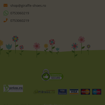
shop@giraffe-shoes.ro
0753060219
0753060219