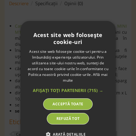
Descriere
Specificaţii
Opinii (0)
Cană din silicon cu mânere- 2 bucăţi - OYOY MINI
M107084 Coral Nutmeg
- este un set de două căni cu
Acest site web folosește
mâner în culori frumoase pentru iniţierea în
cookie-uri
diversificare;
învăţarea copilului să bea independent va fi
Acest site web folosește cookie-uri pentru a
uşoară pentru că poate apuca mânerul cu mânuţele
îmbunătăți experiența utilizatorului. Prin
mici fară prea mare efort;
utilizarea site-ului nostru web, sunteți de
cănile sunt fabricate din silicon moale, ceea ce le face
acord cu toate cookie-urile în conformitate cu
uşor de manevrat atunci când sunt pline cu lichid;
Politica noastră privind cookie-urile.
Află mai
multe
datorită materialului moale, acestea nu se sparg
atunci când cad pe jos;
AFIȘAȚI TOȚI PARTENERII
(715) →
dimensiuni: h 7.5 cm x L 10.6 cm x l 7 cm / h 6.5 cm x L
10.8 cm x l 7 cm;
ACCEPTĂ TOATE
se pot folosi în cuptor sau cuptor cu microunde;
se poate spăla în maşina de sp
ă
lat vase
.
REFUZĂ TOT
Etichete
ARATĂ DETALIILE
Cană din silicon cu mâner
diversificare
masa