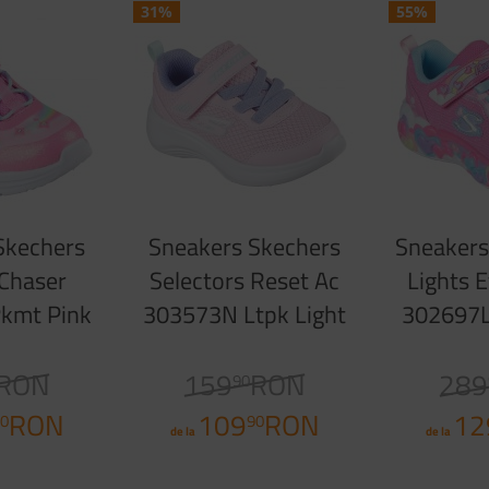
31%
55%
Skechers
Sneakers Skechers
Sneakers
 Chaser
Selectors Reset Ac
Lights 
kmt Pink
303573N Ltpk Light
302697L
kle
Pink
Pink
RON
159
RON
289
90
RON
109
RON
12
0
90
de la
de la