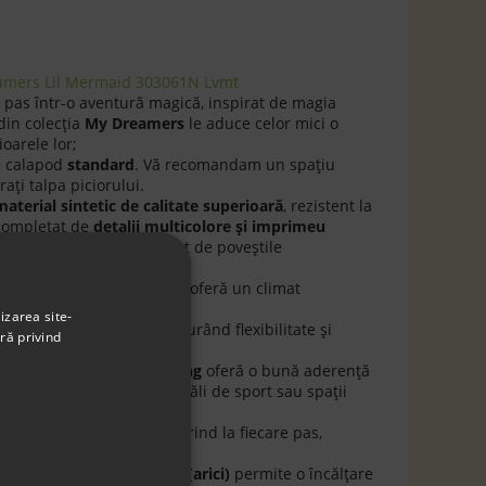
eamers Lil Mermaid 303061N Lvmt
 pas într-o aventură magică, inspirat de magia
din colecția
My Dreamers
le aduce celor mici o
oarele lor;
e calapod
standard
. Vă recomandam un spaţiu
aţi talpa piciorului.
material sintetic de calitate superioară
, rezistent la
 completat de
detalii multicolore și imprimeu
un look fermecător, inspirat de poveștile
aterial textil moale
, care oferă un climat
ilei;
izarea site-
e respirabil și moale, asigurând flexibilitate și
ră privind
regi de purtare;
 antiderapant și non-marking
oferă o bună aderență
lăsa urme, ideală pentru săli de sport sau spații
-uri luminoase
care se aprind la fiecare pas,
itate;
et elastic și baretă cu scai (arici)
permite o încălțare