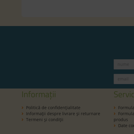
Informații
Servic
Politică de confidenţialitate
Formula
Informaţii despre livrare și returnare
Formular
Termeni şi condiţii
produs
Date co