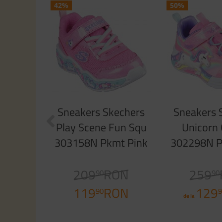
42%
50%
Sneakers Skechers
Sneakers 
Play Scene Fun Squ
Unicorn
303158N Pkmt Pink
302298N P
Sparkle
Spar
209
RON
259
90
90
119
RON
129
90
9
de la