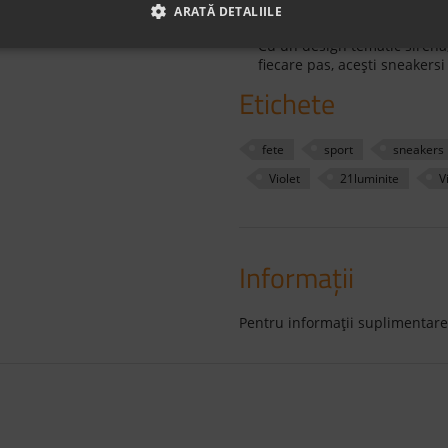
rapidă și o ajustare facilă, 
ARATĂ DETALIILE
timpul mersului sau alergări
Cu un design tematic sirenă, 
fiecare pas, acești sneakersi
Etichete
fete
sport
sneakers
Violet
21luminite
V
Informaţii
Pentru informaţii suplimentare