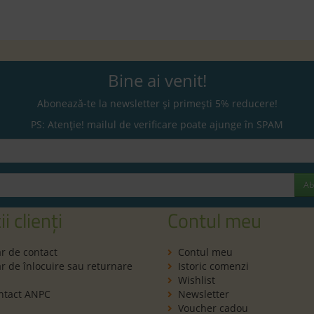
Bine ai venit!
Abonează-te la newsletter și primești 5% reducere!
PS: Atenție! mailul de verificare poate ajunge în SPAM
Ab
ii clienți
Contul meu
r de contact
Contul meu
 de înlocuire sau returnare
Istoric comenzi
Wishlist
ntact ANPC
Newsletter
Voucher cadou