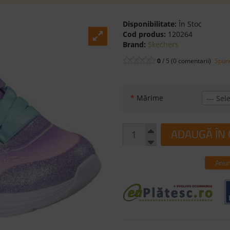
Disponibilitate:
În Stoc
Cod produs:
120264
Brand:
Skechers
0
/ 5 (0 comentarii)
Spune
*
Mărime
--- Sele
ADAUGĂ ÎN
Anun