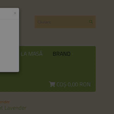
×
ODĂ
LA MASĂ
BRAND
COȘ
0,00 RON
vender
t Lavender