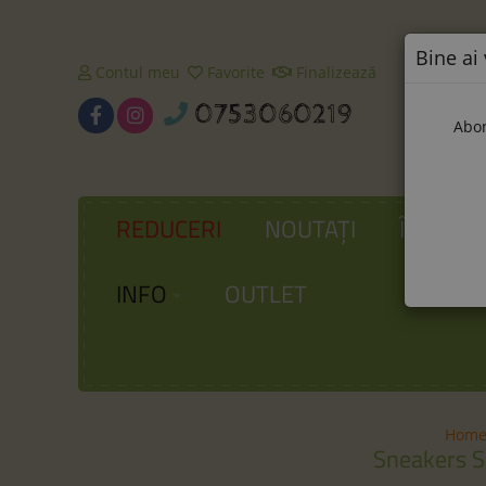
Bine ai 
Contul meu
Favorite
Finalizează
0753060219
Abon
REDUCERI
NOUTAȚI
ÎNCĂLȚ
INFO
OUTLET
Hom
Sneakers 