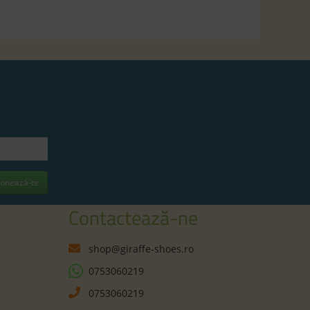
onează-te
Contactează-ne
shop@giraffe-shoes.ro
0753060219
0753060219