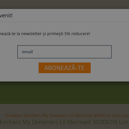
venit!
ează-te la newsletter și primești 5% reducere!
email
ĂMINTE
LA PLIMBARE
JUCĂRII
M
ABONEAZĂ-TE
e
Sneakers Skechers My Dreamers Lil Mermaid 303061N Lvmt La
Skechers My Dreamers Lil Mermaid 303061N Lvm