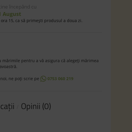
 tine începând cu
1 August
ora 15, ca să primeşti produsul a doua zi.
 mărimile pentru a vă asigura că alegeţi mărimea
avoastră.
 noi, ne poţi scrie pe
0753 060 219
caţii
Opinii (0)