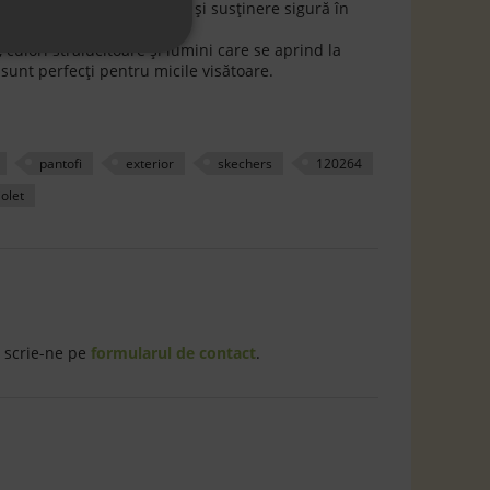
oferind copilului autonomie și susținere sigură în
i;
culori strălucitoare și lumini care se aprind la
 sunt perfecți pentru micile visătoare.
pantofi
exterior
skechers
120264
iolet
 scrie-ne pe
formularul de contact
.