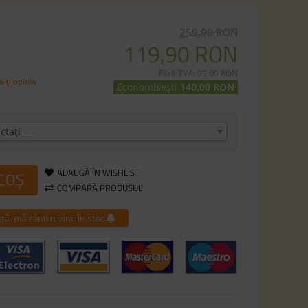
259,90 RON
119,90 RON
Fără TVA: 99,09 RON
-ţi opinia
Economisești
140,00 RON
ctaţi ---
ADAUGĂ ÎN WISHLIST
 COȘ
COMPARĂ PRODUSUL
ță-mă când revine în stoc