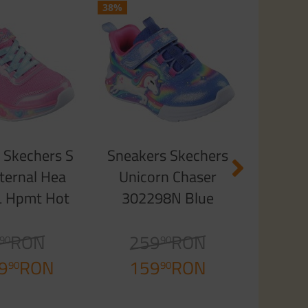
38%
48%
Sneak
Unicor
Starl
2
1
 Skechers S
Sneakers Skechers
Eternal Hea
Unicorn Chaser
 Hpmt Hot
302298N Blue
 Sparkle
RON
259
RON
90
90
9
RON
159
RON
90
90