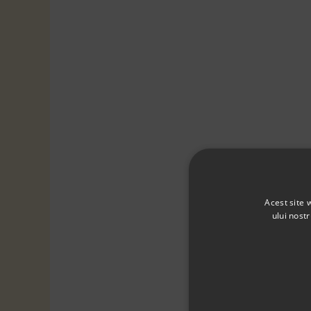
Acest site 
ului nost