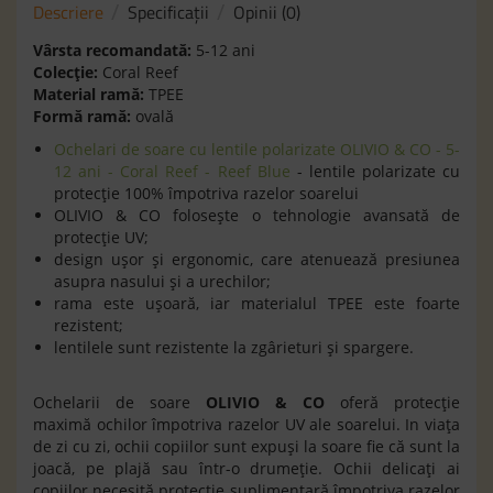
Descriere
Specificaţii
Opinii (0)
V
ârsta recomandată:
5-12 ani
Colecţie:
Coral Reef
Material ramă:
TPEE
Form
ă
ram
ă
:
ovală
Ochelari de soare cu lentile polarizate OLIVIO & CO - 5-
12 ani - Coral Reef - Reef Blue
- lentile polarizate cu
protecţie 100% împotriva razelor soarelui
OLIVIO & CO foloseşte o tehnologie avansată de
protecţie UV;
design uşor şi ergonomic, care atenuează presiunea
asupra nasului şi a urechilor;
rama este uşoară, iar materialul TPEE este foarte
rezistent;
lentilele sunt rezistente la zgârieturi şi spargere.
Ochelarii de soare
OLIVIO & CO
oferă protecţie
maximă ochilor împotriva razelor UV ale soarelui. In viaţa
de zi cu zi, ochii copiilor sunt expuşi la soare fie că sunt la
joacă, pe plajă sau într-o drumeţie. Ochii delicaţi ai
copiilor necesită protecţie suplimentară împotriva razelor