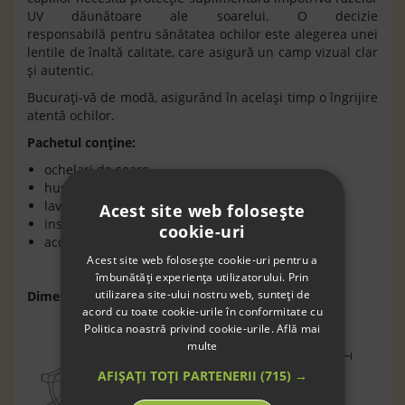
UV dăunătoare ale soarelui. O decizie
responsabilă pentru sănătatea ochilor este alegerea unei
lentile de înaltă calitate, care asigură un camp vizual clar
şi autentic.
Bucuraţi-vă de modă, asigurând în acelaşi timp o îngrijire
atentă ochilor.
Pachetul conţine:
ochelari de soare
husă
laveta din microfibră
Acest site web folosește
instrucţiuni
cookie-uri
accesorii DYI
Acest site web folosește cookie-uri pentru a
îmbunătăți experiența utilizatorului. Prin
utilizarea site-ului nostru web, sunteți de
Dimensiuni
:
acord cu toate cookie-urile în conformitate cu
Politica noastră privind cookie-urile.
Află mai
multe
AFIȘAȚI TOȚI PARTENERII
(715) →