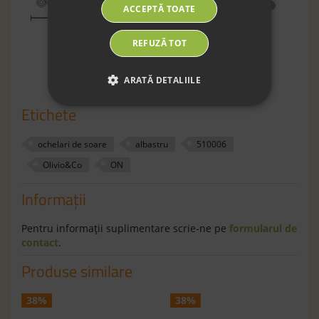
ACCEPTĂ TOATE
REFUZĂ TOT
ARATĂ DETALIILE
Etichete
ochelari de soare
albastru
510006
Olivio&Co
ON
Informaţii
Pentru informaţii suplimentare scrie-ne pe
formularul de
contact
.
Produse similare
38%
38%