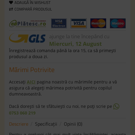
ADAUGĂ ÎN WISHLIST
COMPARĂ PRODUSUL
ajunge la tine începând cu
Miercuri, 12 August
Înregistrează comanda până la ora 15, ca să primeşti
produsul a doua zi.
Mărimi Potrivite
Accesaţi
AICI
pagina noastră cu mărimile pentru a vă
asigura că alegeţi mărimea potrivită pentru copilul
dumneavoastră.
Dacă doreşti să te sfătuieşti cu noi, ne poţi scrie pe
0753 060 219
Descriere
Specificaţii
Opinii (0)
Pentru a prelungi cât mai mult viața încălțămintei, aceasta