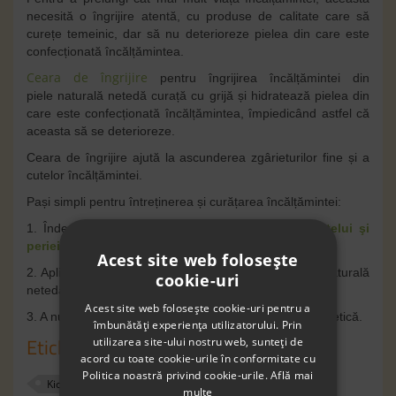
necesit
ă
o îngrijire atentă, cu produse de calitate care să
curețe temeinic, dar să nu deterioreze pielea din care este
confecționată încălțămintea.
Ceara de îngrijire
pentru îngrijirea încălțămintei din
piele
naturală netedă
cura
ț
ă cu grij
ă
și hidratează pielea din
care este confecționată încălțămintea, împiedicând astfel că
aceasta să se deterioreze.
Ceara de îngrijire ajut
ă
la ascunderea zg
â
rieturilor fine
ș
i a
cutelor
încălțămintei
.
Pași simpli pentru întreținerea și curățarea încălțămintei:
1. Îndepărtează praful și murdăria cu ajutorul
buretelui şi
periei de curăţat
sau a unei cârpe.
Acest site web folosește
2. Aplica un strop de c
eara de îngrijire pentru piele naturală
cookie-uri
netedă Kickers, apoi da-i lustru cu un material textil
fin
.
Acest site web folosește cookie-uri pentru a
3. A nu se utiliza pe piele
î
ntoars
ă
, nubuc sau piele sintetic
ă
.
îmbunătăți experiența utilizatorului. Prin
Etichete
utilizarea site-ului nostru web, sunteți de
acord cu toate cookie-urile în conformitate cu
Politica noastră privind cookie-urile.
Află mai
Kickers
ingrijire
accesorii
ceara
multe