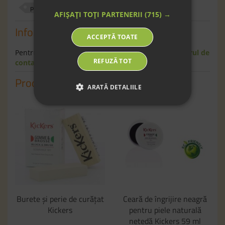
piele naturală
155006
AFIȘAȚI TOȚI PARTENERII
(715) →
Informaţii
ACCEPTĂ TOATE
Pentru informaţii suplimentare scrie-ne pe
formularul de
REFUZĂ TOT
contact
.
Produse similare
ARATĂ DETALIILE
Burete şi perie de curăţat
Ceară de îngrijire neagră
Kickers
pentru piele naturală
netedă Kickers 59 ml