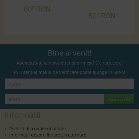
60
RON
91
50
RON
74
Bine ai venit!
Abonează-te la newsletter și primești 5% reducere!
PS: Atenție! mailul de verificare poate ajunge în SPAM
Abonează-te
Informații
Politică de confidenţialitate
Informaţii despre livrare și returnare