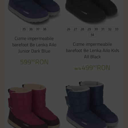
35
36
37
38
26
27
28
29
30
31
32
33
34
Cizme impermeabile
Cizme impermeabile
barefoot Be Lenka Ailo
barefoot Be Lenka Ailo Kids
Junior Dark Blue
All Black
599
RON
90
499
RON
90
de la