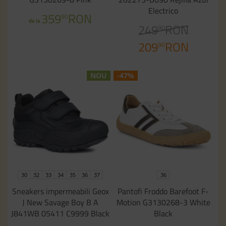
Electrico
359
RON
90
de la
249
RON
90
209
RON
90
NOU
-47%
30
32
33
34
35
36
37
36
Sneakers impermeabili Geox
Pantofi Froddo Barefoot F-
J New Savage Boy B A
Motion G3130268-3 White
J841WB 05411 C9999 Black
Black