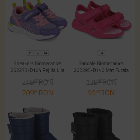
31
32
34
34
Sneakers Biomecanics
Sandale Biomecanics
262273-D164 Rejilla Lila
262295-D146 Mat Fucsia
249
RON
139
RON
90
90
209
RON
99
RON
90
90