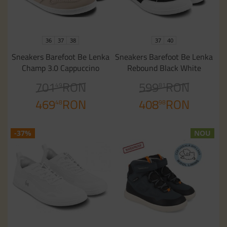
36
37
38
37
40
Sneakers Barefoot Be Lenka
Sneakers Barefoot Be Lenka
Champ 3.0 Cappuccino
Rebound Black White
701
RON
599
RON
49
81
469
RON
408
RON
48
98
-37%
NOU