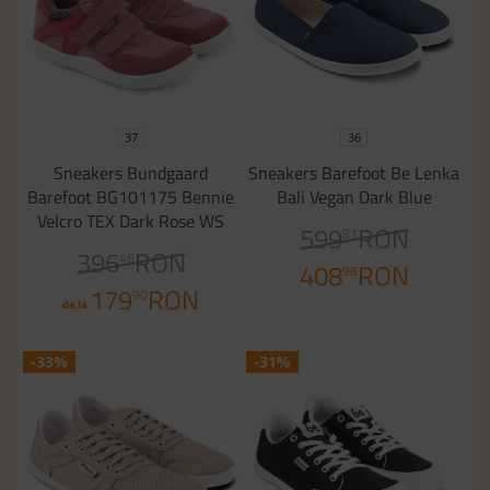
37
36
Sneakers Bundgaard
Sneakers Barefoot Be Lenka
Barefoot BG101175 Bennie
Bali Vegan Dark Blue
Velcro TEX Dark Rose WS
599
RON
81
396
RON
46
408
RON
98
179
RON
90
de la
-33%
-31%