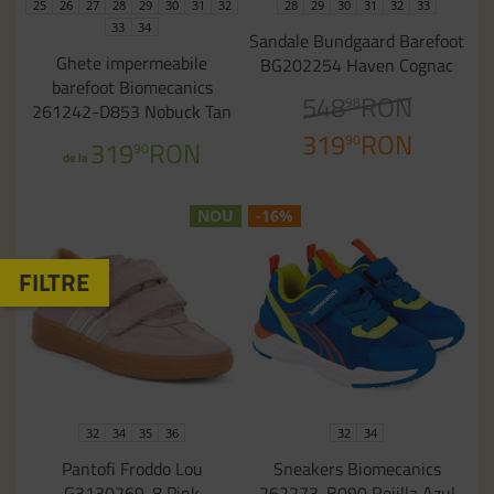
25
26
27
28
29
30
31
32
28
29
30
31
32
33
33
34
Sandale Bundgaard Barefoot
Ghete impermeabile
BG202254 Haven Cognac
barefoot Biomecanics
548
RON
98
261242-D853 Nobuck Tan
319
RON
90
319
RON
90
de la
NOU
-16%
32
34
35
36
32
34
Pantofi Froddo Lou
Sneakers Biomecanics
G3130269-8 Pink
262273-B090 Rejilla Azul