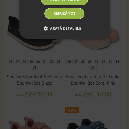
REFUZĂ TOT
ARATĂ DETALIILE
26
27
28
29
30
31
32
33
26
27
28
29
30
31
32
33
34
34
Sneakers barefoot Be Lenka
Sneakers barefoot Be Lenka
Bounty Kids Black
Bounty Kids Coral Pink
299
RON
299
RON
90
90
de la
de la
-13%