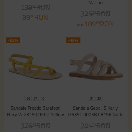
Marino
139
RON
90
325
RON
28
99
RON
90
189
RON
90
de la
-52%
-45%
36
37
40
31
33
Sandale Froddo Barefoot
Sandale Geox J S Karly
Flexy W G3150269-2 Yellow
J3535C 000KB C8156 Nude
376
RON
294
RON
12
77