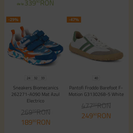
339
RON
90
de la
-29%
-47%
24
32
33
40
Sneakers Biomecanics
Pantofi Froddo Barefoot F-
262271-A090 Mat Azul
Motion G3130268-5 White
Electrico
477
RON
80
269
RON
90
249
RON
90
189
RON
90