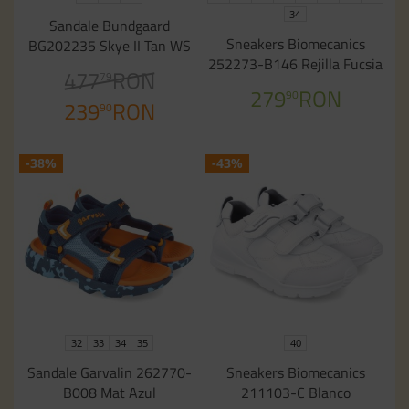
34
Sandale Bundgaard
Sneakers Biomecanics
BG202235 Skye II Tan WS
252273-B146 Rejilla Fucsia
477
RON
79
279
RON
90
239
RON
90
-38%
-43%
32
33
34
35
40
Sandale Garvalin 262770-
Sneakers Biomecanics
B008 Mat Azul
211103-C Blanco