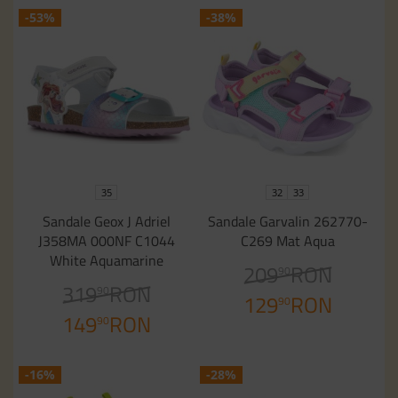
-53%
-38%
35
32
33
Sandale Geox J Adriel
Sandale Garvalin 262770-
J358MA 000NF C1044
C269 Mat Aqua
White Aquamarine
209
RON
90
319
RON
90
129
RON
90
149
RON
90
-16%
-28%