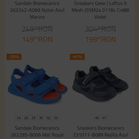
Sandale Biomecanics
Sneakers Geox J Loftus A
262242-A089 Nylon Azul
Mesh J55M2a 011Bc Cn88l
Marino
Violet
249
RON
304
RON
90
94
149
RON
199
RON
90
90
-28%
-41%
24
26
29
30
32
33
40
41
Sandale Biomecanics
Sneakers Biomecanics
262295-B006 Mat Royal
231011-B089 Rejilla Azul