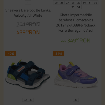
41
25
26
27
28
29
30
31
32
33
34
Sneakers Barefoot Be Lenka
Ghete impermeabile
Velocity All White
barefoot Biomecanics
701
RON
49
261242-A089Fb Nobuck
Forro Borreguillo Azul
439
RON
23
Marino
349
RON
90
de la
-40%
-34%
32
33
36