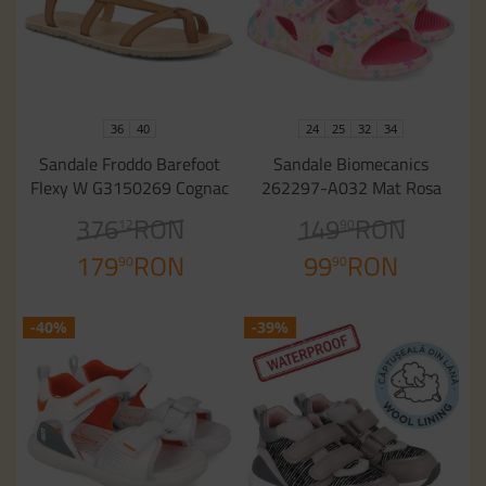
36
40
24
25
32
34
Sandale Froddo Barefoot
Sandale Biomecanics
Flexy W G3150269 Cognac
262297-A032 Mat Rosa
376
RON
149
RON
12
90
179
RON
99
RON
90
90
-40%
-39%