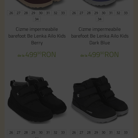
26
27
28
29
30
31
32
33
26
27
28
29
30
31
32
33
34
34
Cizme impermeabile
Cizme impermeabile
barefoot Be Lenka Ailo Kids
barefoot Be Lenka Ailo Kids
Berry
Dark Blue
499
RON
499
RON
90
90
de la
de la
26
27
28
29
30
31
32
33
26
27
28
29
30
31
32
33