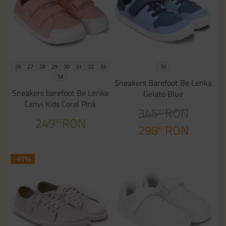
26
27
28
29
30
31
32
33
35
34
Sneakers Barefoot Be Lenka
Sneakers barefoot Be Lenka
Gelato Blue
Canvi Kids Coral Pink
345
RON
61
249
RON
90
298
RON
87
-41%