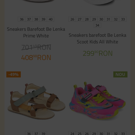
36
37
38
39
40
26
27
28
29
30
31
32
33
34
Sneakers Barefoot Be Lenka
Sneakers barefoot Be Lenka
Prime White
Scoot Kids All White
701
RON
49
299
RON
90
408
RON
98
-49%
NOU
36
37
39
24
25
26
29
30
31
32
33