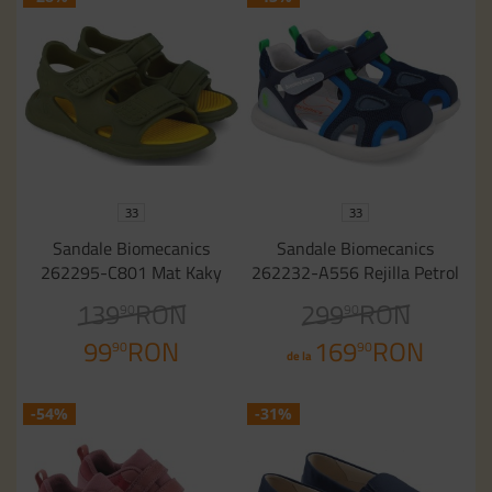
33
33
Sandale Biomecanics
Sandale Biomecanics
262295-C801 Mat Kaky
262232-A556 Rejilla Petrol
139
RON
299
RON
90
90
99
RON
169
RON
90
90
de la
-54%
-31%