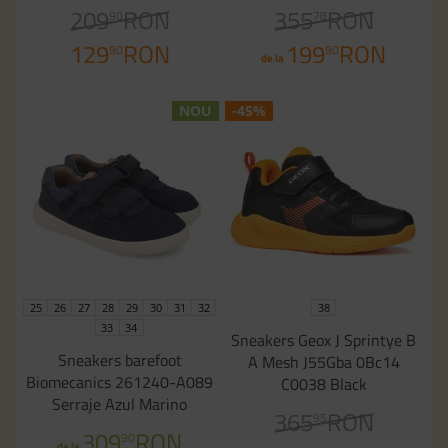
209
RON
355
RON
90
78
129
RON
199
RON
90
90
de la
NOU
-45%
25
26
27
28
29
30
31
32
38
33
34
Sneakers Geox J Sprintye B
Sneakers barefoot
A Mesh J55Gba 0Bc14
Biomecanics 261240-A089
C0038 Black
Serraje Azul Marino
365
RON
95
309
RON
90
de la