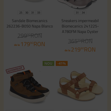
25
30
31
33
31
34
Sandale Biomecanics
Sneakers impermeabil
262236-B050 Napa Blanco
Biomecanics 241225-
A780FM Napa Oyster
299
RON
90
365
RON
95
179
RON
90
de la
219
RON
90
de la
NOU
-41%