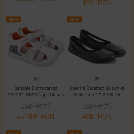
199
RON
90
-36%
-31%
34
36
Sandale Biomecanics
Balerini Barefoot Be Lenka
262231-B050 Napa Blanco
Bellissima 2.0 All Black
299
RON
599
RON
90
81
189
RON
408
RON
90
98
de la
-28%
-43%