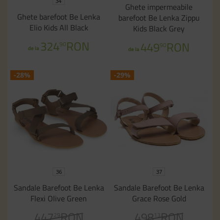
34
Ghete impermeabile
Ghete barefoot Be Lenka
barefoot Be Lenka Zippu
Elio Kids All Black
Kids Black Grey
324
RON
449
RON
90
90
de la
de la
-28%
-29%
36
37
Sandale Barefoot Be Lenka
Sandale Barefoot Be Lenka
Flexi Olive Green
Grace Rose Gold
447
RON
498
RON
29
13