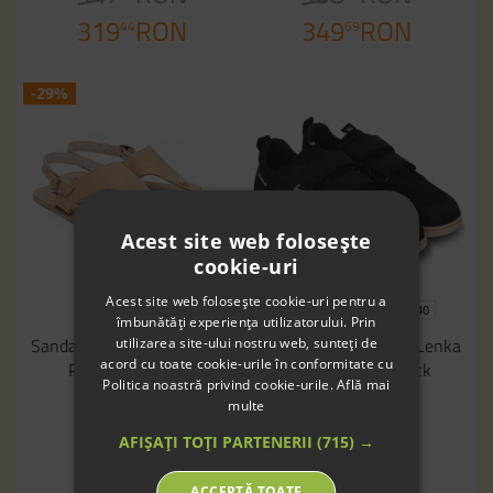
319
RON
349
RON
44
69
-29%
Acest site web folosește
cookie-uri
Acest site web folosește cookie-uri pentru a
36
37
35
36
37
38
39
40
îmbunătăți experiența utilizatorului. Prin
Sandale Barefoot Be Lenka
Sneakers barefoot Be Lenka
utilizarea site-ului nostru web, sunteți de
acord cu toate cookie-urile în conformitate cu
Promenade Sand
Bounty Junior Black
Politica noastră privind cookie-urile.
Află mai
498
RON
349
RON
multe
13
90
349
RON
AFIȘAȚI TOȚI PARTENERII
(715) →
69
ACCEPTĂ TOATE