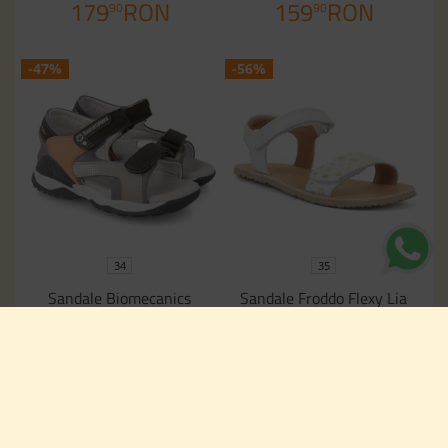
179
RON
159
RON
90
90
-47%
-56%
34
35
Sandale Biomecanics
Sandale Froddo Flexy Lia
232275-B Gris Y Militar
G3150264-15 White Gold
345
RON
365
RON
61
95
179
RON
159
RON
90
90