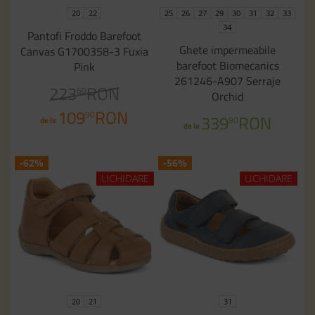
20
22
25
26
27
29
30
31
32
33
34
Pantofi Froddo Barefoot
Ghete impermeabile
Canvas G1700358-3 Fuxia
barefoot Biomecanics
Pink
261246-A907 Serraje
223
RON
60
Orchid
109
RON
90
339
RON
90
de la
de la
-62%
-56%
LICHIDARE
LICHIDARE
20
21
31