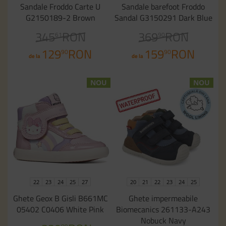
Sandale Froddo Carte U
Sandale barefoot Froddo
G2150189-2 Brown
Sandal G3150291 Dark Blue
345
RON
369
RON
61
90
129
RON
159
RON
90
90
de la
de la
NOU
NOU
22
23
24
25
27
20
21
22
23
24
25
Ghete Geox B Gisli B661MC
Ghete impermeabile
05402 C0406 White Pink
Biomecanics 261133-A243
Nobuck Navy