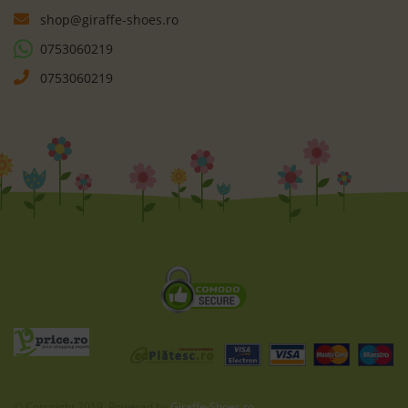
19
21
21
Sandale Biomecanics
Sneakers Skechers Selectors
252147-B050 Napa Blanco
Reset Ac 303573N Ltpk
Light Pink
294
RON
77
159
RON
90
109
RON
90
109
RON
90
de la
-33%
-68%
LICHIDARE