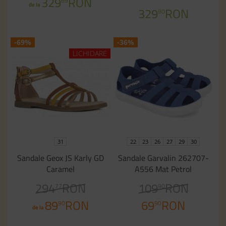
329
RON
89
de la
329
RON
90
-69%
-36%
LICHIDARE
31
22
23
26
27
29
30
Sandale Geox JS Karly GD
Sandale Garvalin 262707-
Caramel
A556 Mat Petrol
294
RON
109
RON
77
90
89
RON
69
RON
90
90
de la