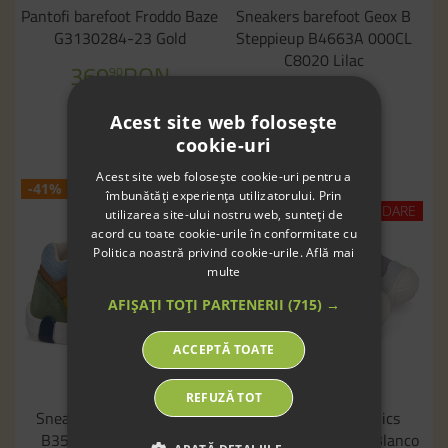
Pantofi barefoot Froddo Baze
Sneakers barefoot Geox B
G3130284-23 Gold
Steppieup B4663A 000CL
C8020 Lilac
369
RON
90
269
RON
90
Acest site web folosește
179
RON
90
cookie-uri
Acest site web folosește cookie-uri pentru a
-41%
-40%
îmbunătăți experiența utilizatorului. Prin
LICHIDARE
utilizarea site-ului nostru web, sunteți de
acord cu toate cookie-urile în conformitate cu
Politica noastră privind cookie-urile.
Află mai
multe
AFIȘAȚI TOȚI PARTENERII
(715) →
ACCEPTĂ TOATE
20
19
24
REFUZĂ TOT
Sneakers Geox B Iupidoo
Sneakers Biomecanics
B3555D 02214 C5G2Q
262182-B316 Pique Blanco