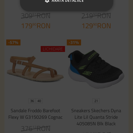
ARATĂ DETALIILE
Caramel Ochre
Y Rojo
309
RON
219
RON
91
90
179
RON
129
RON
90
90
-57%
-31%
LICHIDARE
36
40
21
Sandale Froddo Barefoot
Sneakers Skechers Dyna
Flexy W G3150269 Cognac
Lite Lil Quanta Stride
405085N Blk Black
376
RON
12