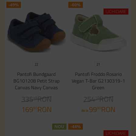
-49%
-60%
LICHIDARE
22
21
Pantofi Bundgaard
Pantofi Froddo Rosario
BG101208 Petit Strap
Vegan T-Bar G2130319-1
Canvas Navy Canvas
Green
335
RON
254
RON
45
10
169
RON
99
RON
90
90
de la
NOU
-44%
LICHIDARE