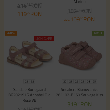
Marino
416
RON
79
182
RON
92
119
RON
90
109
RON
90
de la
-68%
NOU
LICHIDARE
28
32
20
21
22
23
24
25
Sandale Bundgaard
Sneakers Biomecanics
BG202191G Annabel Old
261102-B159 Sauvage Kiss
Rose VB
319
RON
90
406
RON
62