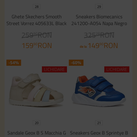
28
29
Ghete Skechers Smooth
Sneakers Biomecanics
Street Vorrez 405633L Black
241200-A054 Napa Negro
259
RON
325
RON
90
28
159
RON
149
RON
90
90
de la
-54%
-60%
LICHIDARE
LICHIDARE
20
21
Sandale Geox B S Macchia G
Sneakers Geox B Sprintye B