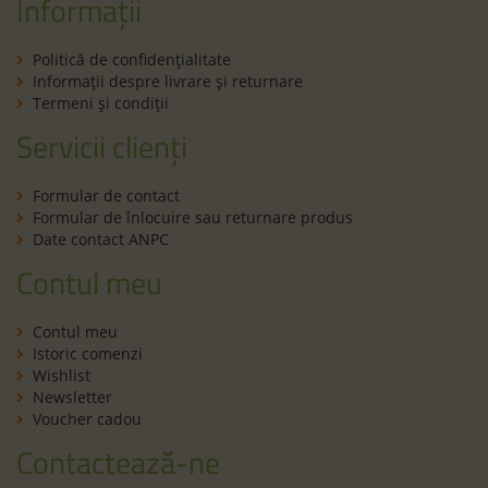
21
19
20
Sneakers Skechers Flex
Pantofi Biomecanics
Glow Elite Vorlo 400137N
251140-A371 Fieltro Jeans
Red Black
169
RON
90
269
RON
90
109
RON
90
129
RON
90
de la
-62%
-31%
LICHIDARE