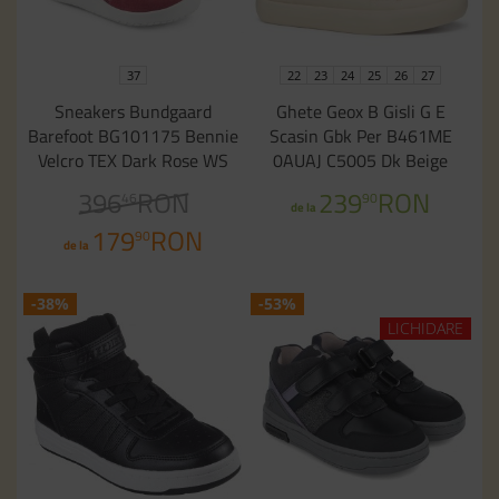
37
22
23
24
25
26
27
Sneakers Bundgaard
Ghete Geox B Gisli G E
Barefoot BG101175 Bennie
Scasin Gbk Per B461ME
Velcro TEX Dark Rose WS
0AUAJ C5005 Dk Beige
396
RON
239
RON
46
90
de la
179
RON
90
de la
-38%
-53%
LICHIDARE