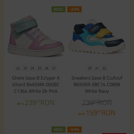
NOU
-33%
22
23
24
25
26
27
20
21
22
Ghete Geox B Eclyper A
Sneakers Geox B Ciufciuf
Vitsint B465MA 000BC
B655RA 0BC14 C0899
C1364 White Dk Pink
White Navy
239
RON
239
RON
90
89
de la
159
RON
90
de la
NOU
-54%