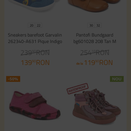
20
22
30
32
Sneakers barefoot Garvalin
Pantofi Bundgaard
262340-A631 Pique Indigo
bg601028 208 Tan M
239
RON
254
RON
90
10
139
RON
119
RON
90
90
de la
-50%
NOU