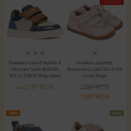
LICHIDARE
22
24
25
24
Sneakers Geox B Nashik A
Sneakers barefoot
Vitcerato Scam B465NC
Biomecanics 262192-A103
0CL22 C0819 Beige Navy
Lurex Beige
279
RON
239
RON
90
90
de la
109
RON
90
-49%
NOU