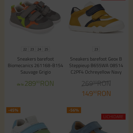
22
23
24
25
23
Sneakers barefoot
Sneakers barefoot Geox B
Biomecanics 261168-B154
Steppieup B655WA 08514
Sauvage Grigio
C2PF4 Ochreyellow Navy
289
RON
269
RON
90
90
de la
149
RON
90
-45%
-56%
LICHIDARE