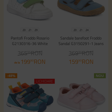
20
21
29
20
21
24
Pantofi Froddo Rosario
Sandale barefoot Froddo
G2130316-36 White
Sandal G3150291-1 Jeans
365
RON
369
RON
95
90
199
RON
159
RON
90
90
de la
-48%
NOU
LICHIDARE