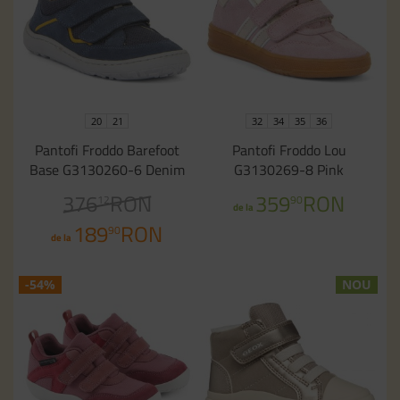
20
21
32
34
35
36
Pantofi Froddo Barefoot
Pantofi Froddo Lou
Base G3130260-6 Denim
G3130269-8 Pink
376
RON
359
RON
12
90
de la
189
RON
90
de la
-54%
NOU