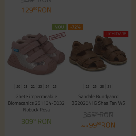
129
RON
90
NOU
-72%
LICHIDARE
20
21
22
23
24
25
22
25
28
31
Ghete impermeabile
Sandale Bundgaard
Biomecanics 251134-D032
BG202041G Shea Tan WS
Nobuck Rosa
365
RON
95
309
RON
90
99
RON
90
de la