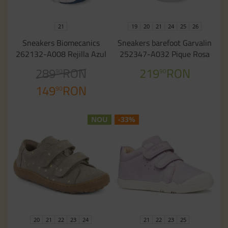
21
19
20
21
24
25
26
Sneakers Biomecanics
Sneakers barefoot Garvalin
262132-A008 Rejilla Azul
252347-A032 Pique Rosa
289
RON
219
RON
90
90
149
RON
90
NOU
-33%
20
21
22
23
24
21
22
23
25