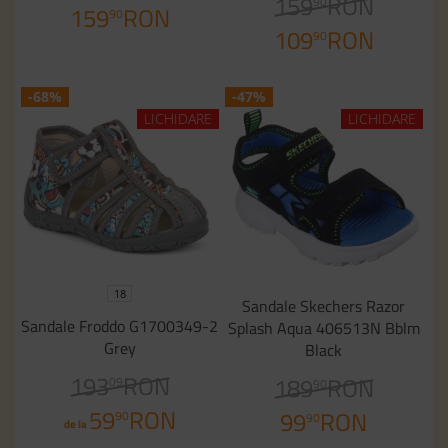
159
RON
90
159
RON
90
109
RON
90
-68%
-47%
LICHIDARE
LICHIDARE
18
Sandale Skechers Razor
Sandale Froddo G1700349-2
Splash Aqua 406513N Bblm
Grey
Black
193
RON
189
RON
09
90
59
RON
99
RON
90
90
de la