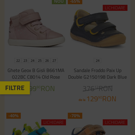
NOU
-65%
LICHIDARE
22
23
24
25
26
27
24
Ghete Geox B Gisli B661MA
Sandale Froddo Paix Up
022BC C8014 Old Rose
Double G2150198 Dark Blue
299
RON
376
RON
90
12
de la
129
RON
90
de la
-40%
-70%
LICHIDARE
LICHIDARE