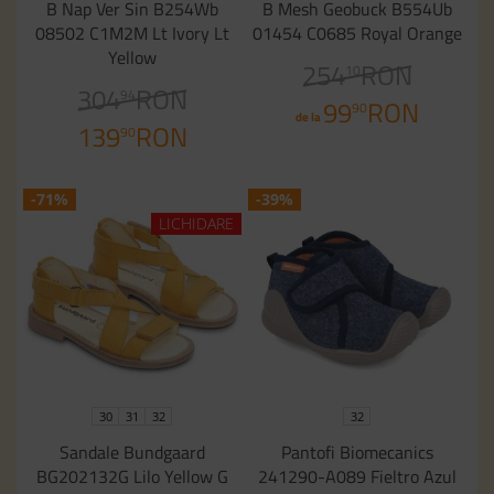
B Nap Ver Sin B254Wb
B Mesh Geobuck B554Ub
08502 C1M2M Lt Ivory Lt
01454 C0685 Royal Orange
Yellow
254
RON
10
304
RON
94
99
RON
90
de la
139
RON
90
-71%
-39%
LICHIDARE
30
31
32
32
Sandale Bundgaard
Pantofi Biomecanics
BG202132G Lilo Yellow G
241290-A089 Fieltro Azul