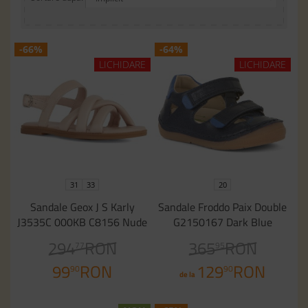
-66%
-64%
LICHIDARE
LICHIDARE
31
33
20
Sandale Geox J S Karly
Sandale Froddo Paix Double
J3535C 000KB C8156 Nude
G2150167 Dark Blue
294
RON
365
RON
77
95
99
RON
129
RON
90
90
de la