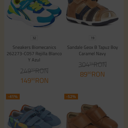
32
19
Sneakers Biomecanics
Sandale Geox B Tapuz Boy
262273-C057 Rejilla Blanco
Caramel Navy
Y Azul
304
RON
94
249
RON
90
89
RON
90
149
RON
90
-41%
-52%