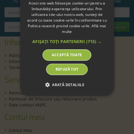
PS: Atenție! mailul de verificare poate ajunge în SPAM
Acest site web folosește cookie-uri pentru a
îmbunătăți experiența utilizatorului. Prin
utilizarea site-ului nostru web, sunteți de
acord cu toate cookie-urile în conformitate cu
Politica noastră privind cookie-urile.
Află mai
Abonează-te
multe
Informații
AFIȘAȚI TOȚI PARTENERII
(715) →
ACCEPTĂ TOATE
Politică de confidenţialitate
Informaţii despre livrare și returnare
Termeni şi condiţii
REFUZĂ TOT
Servicii clienți
ARATĂ DETALIILE
Formular de contact
Formular de înlocuire sau returnare produs
Date contact ANPC
Contul meu
Contul meu