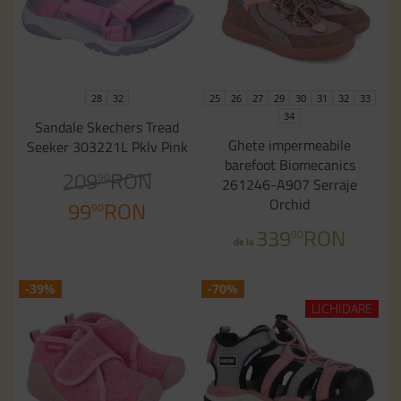
28
32
25
26
27
29
30
31
32
33
34
Sandale Skechers Tread
Ghete impermeabile
Seeker 303221L Pklv Pink
barefoot Biomecanics
209
RON
90
261246-A907 Serraje
Orchid
99
RON
90
339
RON
90
de la
-39%
-70%
LICHIDARE