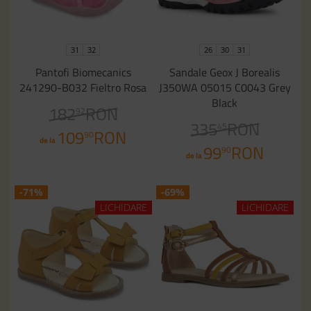
31
32
26
30
31
Pantofi Biomecanics
Sandale Geox J Borealis
241290-B032 Fieltro Rosa
J350WA 05015 C0043 Grey
Black
182
RON
92
335
RON
45
109
RON
90
de la
99
RON
90
de la
-71%
-69%
LICHIDARE
LICHIDARE