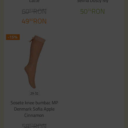
Latte
Selma Dusty Ivy
60
RON
50
RON
91
74
49
RON
90
-15%
29-32
Sosete knee bumbac MP
Denmark Sofia Apple
Cinnamon
58
RON
87