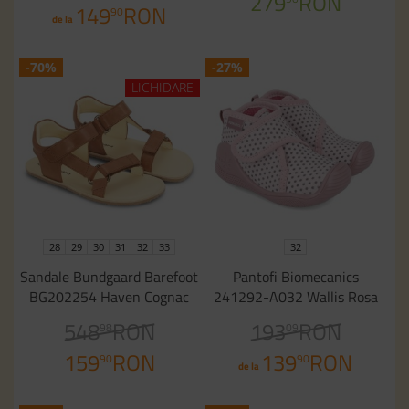
279
RON
149
RON
90
de la
-70%
-27%
LICHIDARE
28
29
30
31
32
33
32
Sandale Bundgaard Barefoot
Pantofi Biomecanics
BG202254 Haven Cognac
241292-A032 Wallis Rosa
548
RON
193
RON
98
09
159
RON
139
RON
90
90
de la