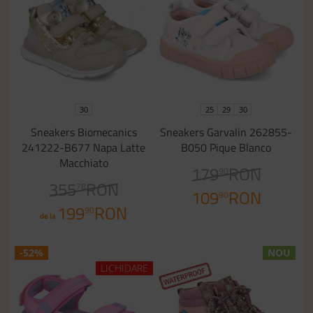
30
25
29
30
Sneakers Biomecanics
Sneakers Garvalin 262855-
241222-B677 Napa Latte
B050 Pique Blanco
Macchiato
179
RON
90
355
RON
78
109
RON
90
199
RON
90
de la
-52%
NOU
LICHIDARE