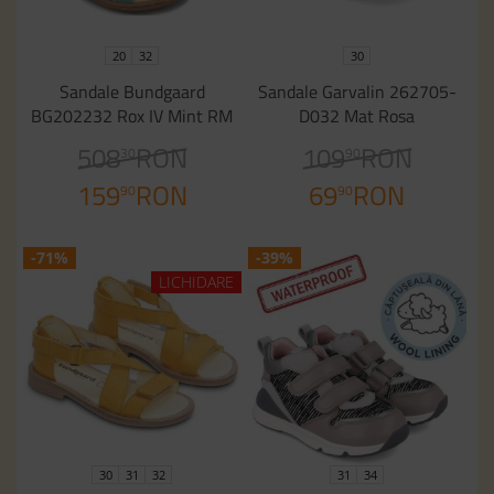
20
32
30
Sandale Bundgaard
Sandale Garvalin 262705-
BG202232 Rox IV Mint RM
D032 Mat Rosa
508
RON
109
RON
30
90
159
RON
69
RON
90
90
-71%
-39%
LICHIDARE
30
31
32
31
34