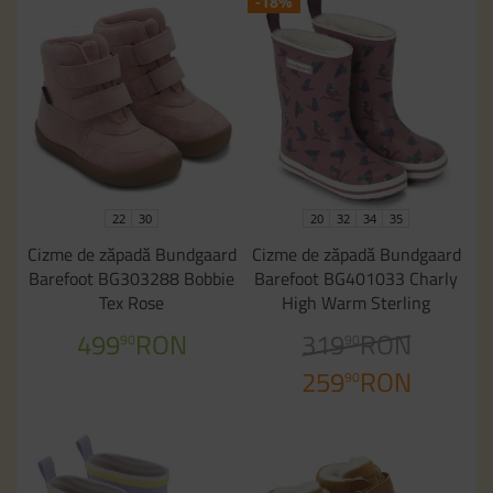
-18%
22
30
20
32
34
35
Cizme de zăpadă Bundgaard
Cizme de zăpadă Bundgaard
Barefoot BG303288 Bobbie
Barefoot BG401033 Charly
Tex Rose
High Warm Sterling
499
RON
319
RON
90
90
259
RON
90