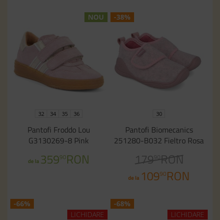
NOU
-38%
32
34
35
36
30
Pantofi Froddo Lou
Pantofi Biomecanics
G3130269-8 Pink
251280-B032 Fieltro Rosa
359
RON
179
RON
90
90
de la
109
RON
90
de la
-66%
-68%
LICHIDARE
LICHIDARE