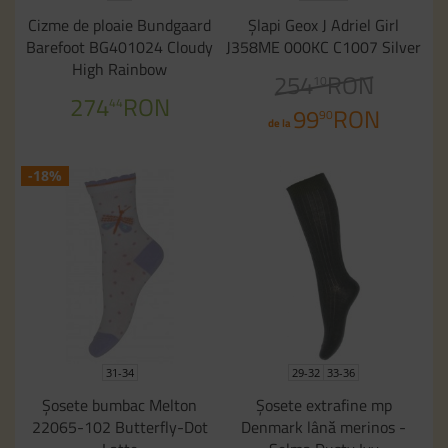
Cizme de ploaie Bundgaard
Şlapi Geox J Adriel Girl
Barefoot BG401024 Cloudy
J358ME 000KC C1007 Silver
High Rainbow
254
RON
10
274
RON
44
99
RON
90
de la
-18%
31-34
29-32
33-36
Șosete bumbac Melton
Șosete extrafine mp
22065-102 Butterfly-Dot
Denmark lână merinos -