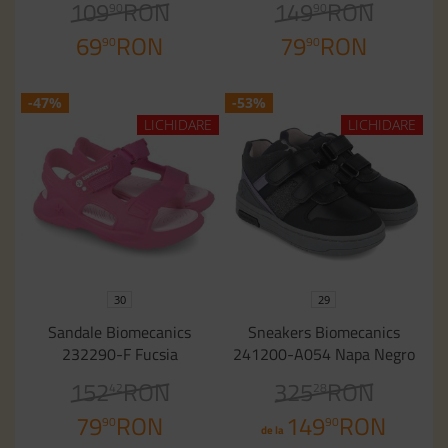
109
RON
149
RON
90
90
69
RON
79
RON
90
90
-47%
-53%
LICHIDARE
LICHIDARE
30
29
Sandale Biomecanics
Sneakers Biomecanics
232290-F Fucsia
241200-A054 Napa Negro
152
RON
325
RON
42
28
79
RON
149
RON
90
90
de la