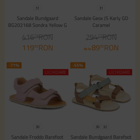
31
31
Sandale Bundgaard
Sandale Geox JS Karly GD
BG202168 Sondra Yellow G
Caramel
416
RON
294
RON
79
77
119
RON
89
RON
90
90
de la
-71%
-55%
LICHIDARE
LICHIDARE
30
30
32
Sandale Froddo Barefoot
Sandale Bundgaard Barefoot