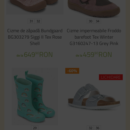
31
32
30
34
Cizme de zăpadă Bundgaard
Cizme impermeabile Froddo
BG303279 Siggi II Tex Rose
barefoot Tex Winter
Shell
G3160247-13 Grey Pink
649
RON
459
RON
90
90
de la
de la
-60%
LICHIDARE
29
32
36