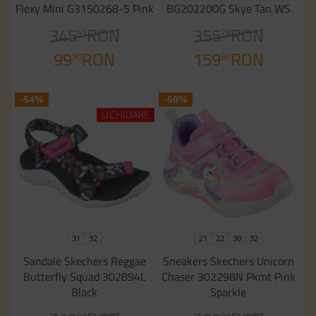
Flexy Mini G3150268-5 Pink
BG202200G Skye Tan WS
345
RON
355
RON
61
78
99
RON
159
RON
90
90
-54%
-50%
LICHIDARE
31
32
21
22
30
32
Sandale Skechers Reggae
Sneakers Skechers Unicorn
Butterfly Squad 302894L
Chaser 302298N Pkmt Pink
Black
Sparkle
90
90