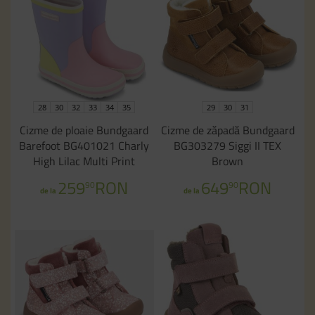
28
30
32
33
34
35
29
30
31
Cizme de ploaie Bundgaard
Cizme de zăpadă Bundgaard
Barefoot BG401021 Charly
BG303279 Siggi II TEX
High Lilac Multi Print
Brown
259
RON
649
RON
90
90
de la
de la