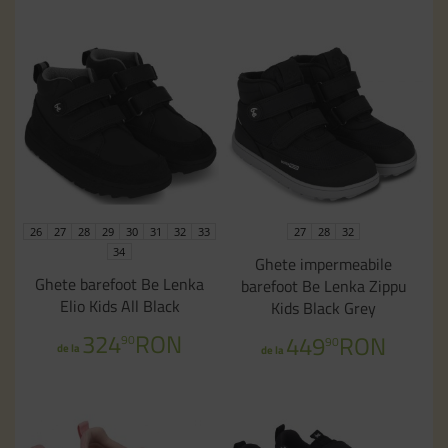
26
27
28
29
30
31
32
33
27
28
32
34
Ghete impermeabile
Ghete barefoot Be Lenka
barefoot Be Lenka Zippu
Elio Kids All Black
Kids Black Grey
324
RON
449
RON
90
90
de la
de la