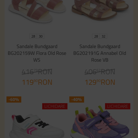
28
30
28
32
Sandale Bundgaard
Sandale Bundgaard
BG202159W Flora Old Rose
BG202191G Annabel Old
WS
Rose VB
416
RON
406
RON
79
62
119
RON
129
RON
90
90
-60%
-40%
LICHIDARE
LICHIDARE