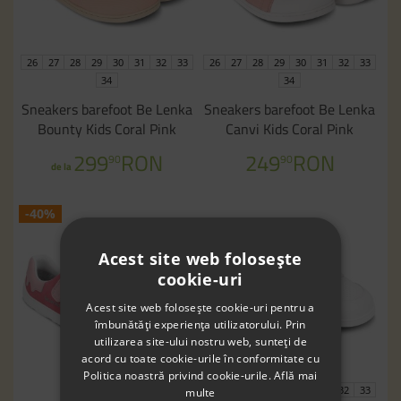
26
27
28
29
30
31
32
33
26
27
28
29
30
31
32
33
34
34
Sneakers barefoot Be Lenka
Sneakers barefoot Be Lenka
Bounty Kids Coral Pink
Canvi Kids Coral Pink
299
RON
249
RON
90
90
de la
-40%
Acest site web folosește
cookie-uri
Acest site web folosește cookie-uri pentru a
îmbunătăți experiența utilizatorului. Prin
utilizarea site-ului nostru web, sunteți de
acord cu toate cookie-urile în conformitate cu
Politica noastră privind cookie-urile.
Află mai
29
26
27
28
29
30
31
32
33
multe