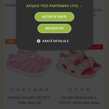
34
Sneakers Barefoot Be Lenka
AFIȘAȚI TOȚI PARTENERII
(715) →
Sneakers barefoot Be Lenka
Gelato Pink
Scoot Kids All White
ACCEPTĂ TOATE
345
RON
61
299
RON
90
204
RON
49
REFUZĂ TOT
ARATĂ DETALIILE
-36%
-46%
LICHIDARE
23
24
25
27
28
29
30
24
25
32
34
Sandale Garvalin 262707-
Sandale Biomecanics
D164 Mat Lila
262297-A032 Mat Rosa