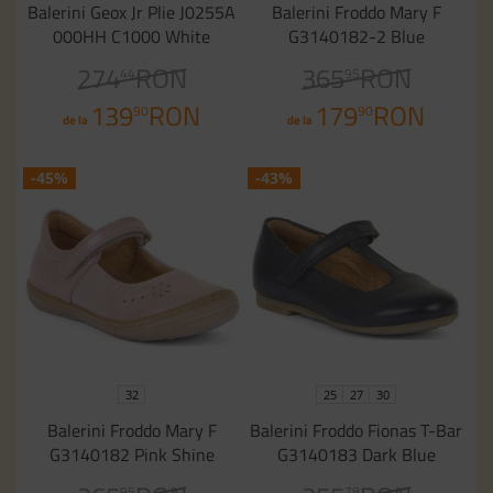
Balerini Geox Jr Plie J0255A
Balerini Froddo Mary F
000HH C1000 White
G3140182-2 Blue
274
RON
365
RON
44
95
139
RON
179
RON
90
90
de la
de la
-45%
-43%
32
25
27
30
Balerini Froddo Mary F
Balerini Froddo Fionas T-Bar
G3140182 Pink Shine
G3140183 Dark Blue
95
78