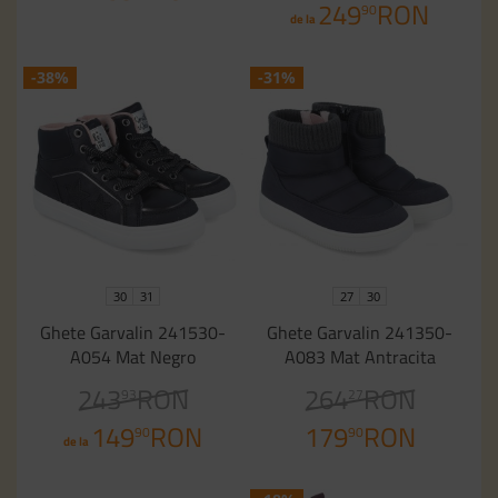
249
RON
90
de la
-38%
-31%
30
31
27
30
Ghete Garvalin 241530-
Ghete Garvalin 241350-
A054 Mat Negro
A083 Mat Antracita
243
RON
264
RON
93
27
149
RON
179
RON
90
90
de la