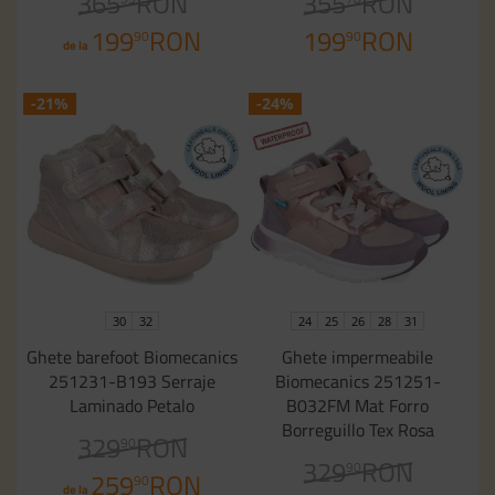
365
RON
355
RON
199
RON
199
RON
90
90
de la
-21%
-24%
30
32
24
25
26
28
31
Ghete barefoot Biomecanics
Ghete impermeabile
251231-B193 Serraje
Biomecanics 251251-
Laminado Petalo
B032FM Mat Forro
Borreguillo Tex Rosa
329
RON
90
329
RON
90
259
RON
90
de la