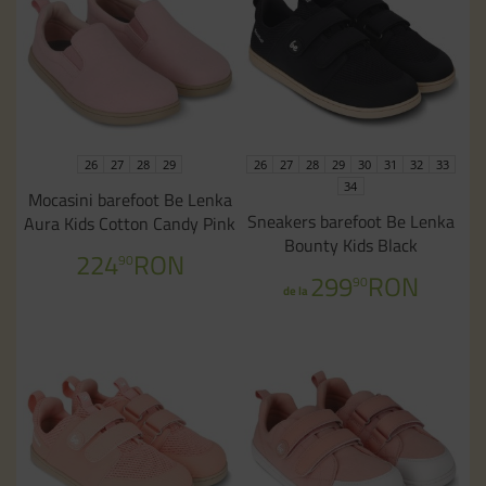
26
27
28
29
26
27
28
29
30
31
32
33
34
Mocasini barefoot Be Lenka
Sneakers barefoot Be Lenka
Aura Kids Cotton Candy Pink
Bounty Kids Black
224
RON
90
299
RON
90
de la