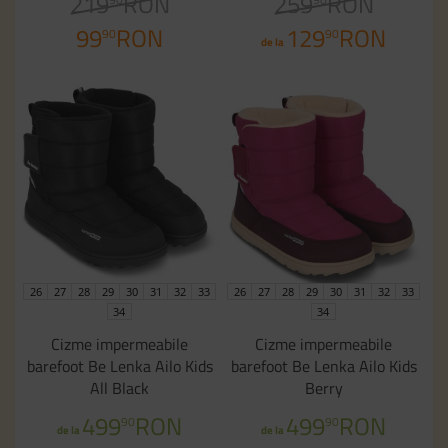
219
RON
259
RON
99
RON
129
RON
90
90
de la
26
27
28
29
30
31
32
33
26
27
28
29
30
31
32
33
34
34
Cizme impermeabile
Cizme impermeabile
barefoot Be Lenka Ailo Kids
barefoot Be Lenka Ailo Kids
All Black
Berry
499
RON
499
RON
90
90
de la
de la