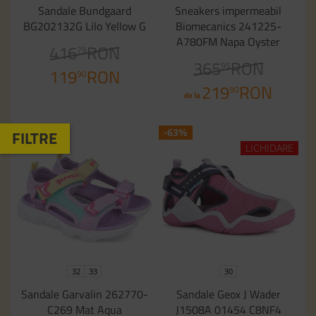
Sandale Bundgaard
Sneakers impermeabil
BG202132G Lilo Yellow G
Biomecanics 241225-
A780FM Napa Oyster
416
RON
79
365
RON
95
119
RON
90
219
RON
90
de la
-38%
-63%
LICHIDARE
32
33
30
Sandale Garvalin 262770-
Sandale Geox J Wader
C269 Mat Aqua
J1508A 01454 C8NF4