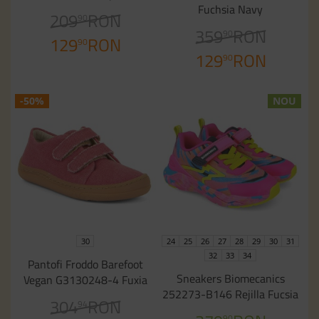
Fuchsia Navy
209
RON
90
359
RON
90
129
RON
90
129
RON
90
-50%
NOU
30
24
25
26
27
28
29
30
31
32
33
34
Pantofi Froddo Barefoot
Sneakers Biomecanics
Vegan G3130248-4 Fuxia
252273-B146 Rejilla Fucsia
304
RON
94
90