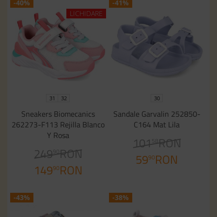
-40%
-41%
LICHIDARE
31
32
30
Sneakers Biomecanics
Sandale Garvalin 252850-
262273-F113 Rejilla Blanco
C164 Mat Lila
Y Rosa
101
RON
58
249
RON
90
59
RON
90
149
RON
90
-43%
-38%