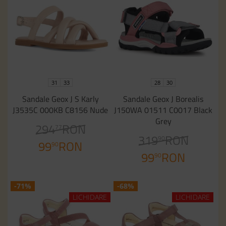
31
33
28
30
Sandale Geox J S Karly
Sandale Geox J Borealis
J3535C 000KB C8156 Nude
J150WA 01511 C0017 Black
Grey
294
RON
77
319
RON
90
99
RON
90
99
RON
90
-71%
-68%
LICHIDARE
LICHIDARE