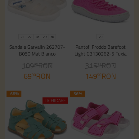
25
27
28
29
30
29
Sandale Garvalin 262707-
Pantofi Froddo Barefoot
B050 Mat Blanco
Light G3130262-5 Fuxia
109
RON
315
RON
90
11
69
RON
149
RON
90
90
-68%
-36%
LICHIDARE