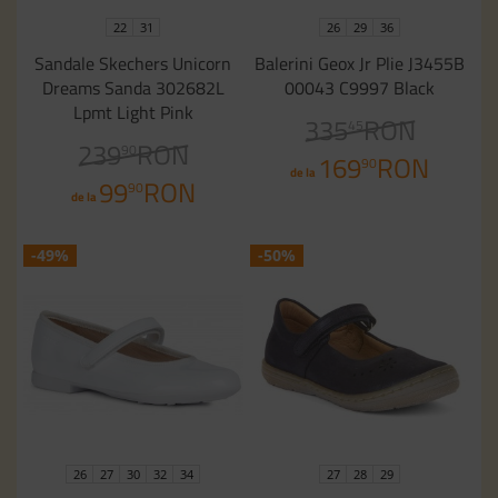
22
31
26
29
36
Sandale Skechers Unicorn
Balerini Geox Jr Plie J3455B
Dreams Sanda 302682L
00043 C9997 Black
Lpmt Light Pink
335
RON
45
239
RON
90
169
RON
90
de la
99
RON
90
de la
-49%
-50%
26
27
30
32
34
27
28
29