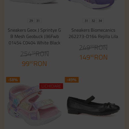
29
31
31
32
34
Sneakers Geox J Sprintye G
Sneakers Biomecanics
B Mesh Geobuck J36Fwb
262273-D164 Rejilla Lila
01454 C0404 White Black
249
RON
90
254
RON
10
149
RON
90
99
RON
90
-58%
-49%
LICHIDARE