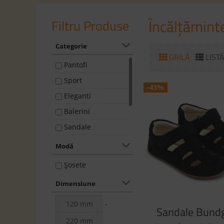
Încălțăminte
Filtru Produse
Categorie
GRILĂ
LIST
Pantofi
Sport
-43%
Eleganti
Balerini
Sandale
Ghete
Modă
Cizme
Șosete
Accesorii
Dimensiune
-
Sandale Bund