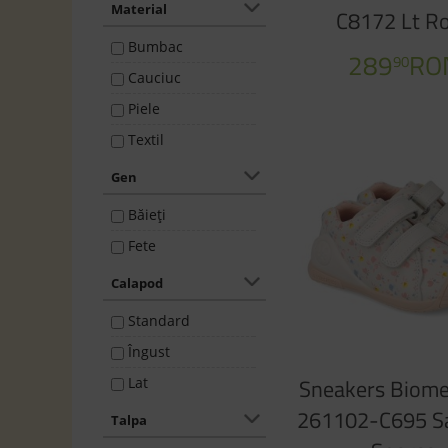
Luminiţe
Material
C8172 Lt R
31
Termoizolare
Bumbac
32
289
RO
90
Sandale de plajă
Cauciuc
33
Piele
34
Textil
35
Gen
Băieţi
Fete
Calapod
Standard
Îngust
Sneakers Biome
Lat
261102-C695 S
Talpa