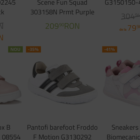
02245
Scene Fun Squad
G3150150-4
ck
303158N Prmt Purple
304
9
N
209
RON
90
79
9
de la
N
NOU
-35%
-41%
ox B
Pantofi barefoot Froddo
Sneakers
A 08554
F Motion G3130292
Biomecani