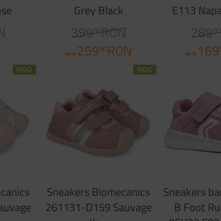
ose
Grey Black
E113 Napa
Ro
N
399
RON
289
90
9
259
RON
169
90
de la
de la
NOU
NOU
canics
Sneakers Biomecanics
Sneakers ba
auvage
261131-D159 Sauvage
B Foot R