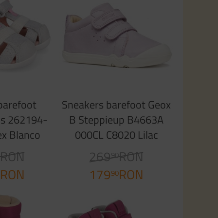
barefoot
Sneakers barefoot Geox
cs 262194-
B Steppieup B4663A
ex Blanco
000CL C8020 Lilac
RON
269
RON
0
90
RON
179
RON
0
90