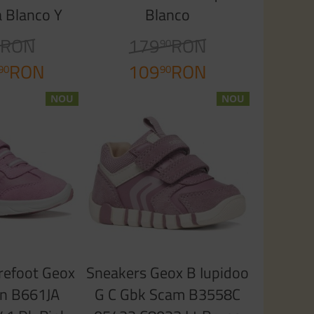
 Blanco Y
Blanco
sa
RON
179
RON
0
90
RON
109
RON
90
90
NOU
NOU
refoot Geox
Sneakers Geox B Iupidoo
un B661JA
G C Gbk Scam B3558C