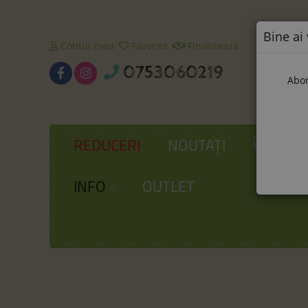
Bine ai 
Contul meu
Favorite
Finalizează
0753060219
Abon
REDUCERI
NOUTAȚI
ÎNCĂLȚ
INFO
OUTLET