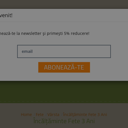
venit!
ează-te la newsletter și primești 5% reducere!
email
ĂMINTE
LA PLIMBARE
JUCĂRII
M
ABONEAZĂ-TE
Home
Fete
Vârsta
Încălțăminte Fete 3 Ani
Încălțăminte Fete 3 Ani