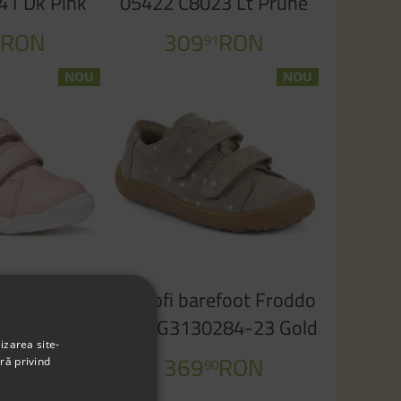
41 Dk Pink
05422 C8023 Lt Prune
ite
RON
309
RON
0
91
NOU
NOU
s Geox B
Pantofi barefoot Froddo
64PA 00085
Baze G3130284-23 Gold
izarea site-
se Lt Ivory
369
RON
ră privind
90
RON
0