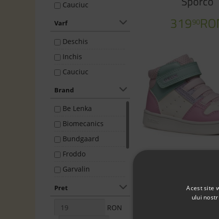
Sporco
Cauciuc
319
RO
90
Varf
Deschis
Inchis
Cauciuc
Brand
Be Lenka
Biomecanics
Bundgaard
Froddo
Ghete Geox B Ec
Garvalin
Vitsint B465MA
Geox
Pret
Acest site 
C1364 White D
ului nost
Melton
RON
239
R
90
Skechers
de la