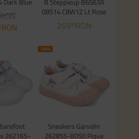
 Dark Blue
B Steppieup B6563A
08514 C8W1Z Lt Rose
RON
4
White
269
RON
90
RON
0
-38%
 barefoot
Sneakers Garvalin
cs 262165-
262855-B050 Pique