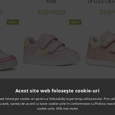
Kiss
0FU22 C82
Wh
N
309
RON
259
90
9
NOU
NOU
lyper A
Sneakers Geox B Eclyper
Sneaker
Acest site web folosește cookie-uri
 000BC
B665MA 000BC CE82M
Macchia B1
web folosește cookie-uri pentru a îmbunătăți experiența utilizatorului. Prin util
k Pink
Pink Lt Yellow
C8W1M Lt Ro
ru web, sunteți de acord cu toate cookie-urile în conformitate cu Politica noast
cookie-urile.
Află mai multe
ON
209
RON
289
90
9