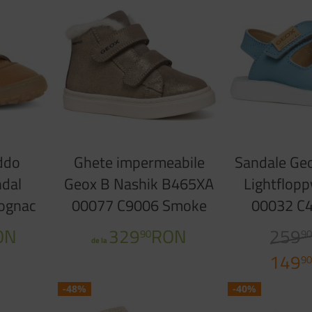
ddo
Ghete impermeabile
Sandale Ge
ndal
Geox B Nashik B465XA
Lightflop
ognac
00077 C9006 Smoke
00032 C
Grey
ON
329
RON
259
90
9
de la
149
9
-48%
-40%