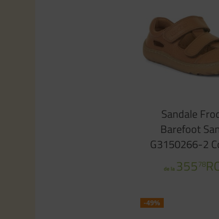
Sandale Fro
Barefoot Sa
G3150266-2 C
355
R
78
de la
-49%