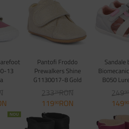
Barefoot
Pantofi Froddo
Sandale 
60-13
Prewalkers Shine
Biomecani
ia
G1130017-8 Gold
B050 Lur
N
233
RON
249
76
9
ON
119
RON
149
90
9
NOU