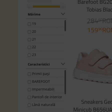
Barefoot BG2
Tobias Bla
Mărime
284
RO
60
19
159
RO
90
20
21
22
23
24
Caracteristici
25
Primii pași
26
BAREFOOT
27
Impermeabili
28
Pantofi de interior
Sneakers Ge
29
Lână naturală
Minicub B656U
30