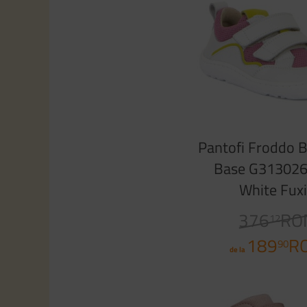
Pantofi Froddo 
Base G31302
White Fux
376
RO
12
189
R
90
de la