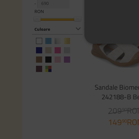
-
-28%
RON
Culoare
Sandale Biome
242188-B Be
209
RO
90
149
RO
90