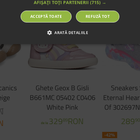
AFIȘAȚI TOȚI PARTENERII
(715) →
NOU
ACCEPTĂ TOATE
REFUZĂ TOT
ARATĂ DETALIILE
canics
Ghete Geox B Gisli
Sneakers
ige
B661MC 05402 C0406
Eternal Hear
White Pink
Of 302697N 
N
329
RON
289
89
9
N
de la
-42%