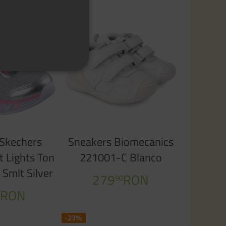
NOU
 Skechers
Sneakers Biomecanics
t Lights Ton
221001-C Blanco
Smlt Silver
279
RON
90
RON
0
-23%