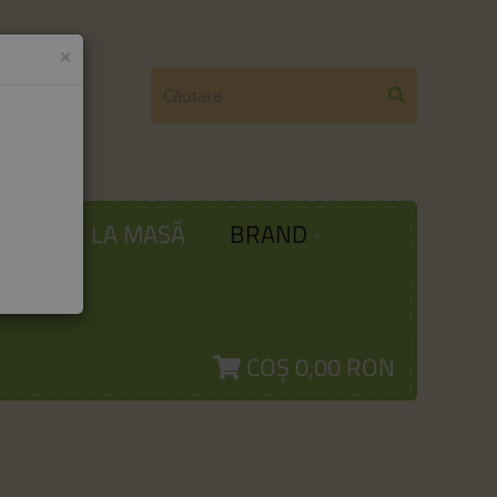
×
ODĂ
LA MASĂ
BRAND
COȘ
0,00 RON