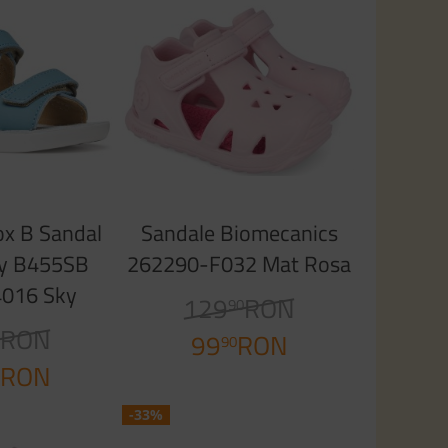
ox B Sandal
Sandale Biomecanics
py B455SB
262290-F032 Mat Rosa
4016 Sky
129
RON
90
RON
0
99
RON
90
RON
0
-33%