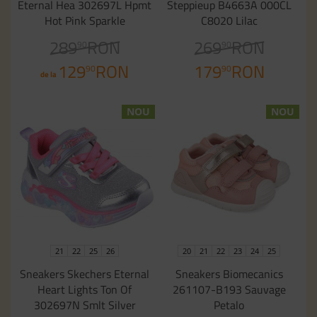
Eternal Hea 302697L Hpmt
Steppieup B4663A 000CL
Hot Pink Sparkle
C8020 Lilac
289
RON
269
RON
90
90
129
RON
179
RON
90
90
de la
NOU
NOU
21
22
25
26
20
21
22
23
24
25
Sneakers Skechers Eternal
Sneakers Biomecanics
Heart Lights Ton Of
261107-B193 Sauvage
302697N Smlt Silver
Petalo