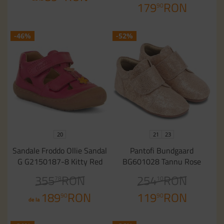
179
RON
90
-46%
-52%
20
21
23
Sandale Froddo Ollie Sandal
Pantofi Bundgaard
G G2150187-8 Kitty Red
BG601028 Tannu Rose
355
RON
254
RON
78
10
189
RON
119
RON
90
90
de la