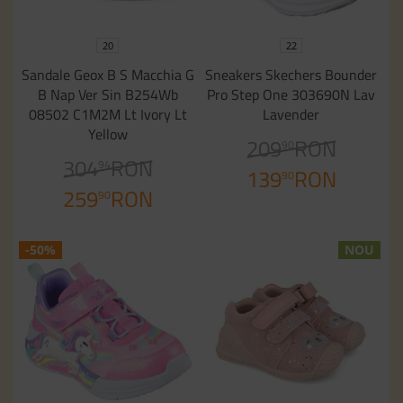
20
22
Sandale Geox B S Macchia G
Sneakers Skechers Bounder
B Nap Ver Sin B254Wb
Pro Step One 303690N Lav
08502 C1M2M Lt Ivory Lt
Lavender
Yellow
209
RON
90
304
RON
94
139
RON
90
259
RON
90
-50%
NOU