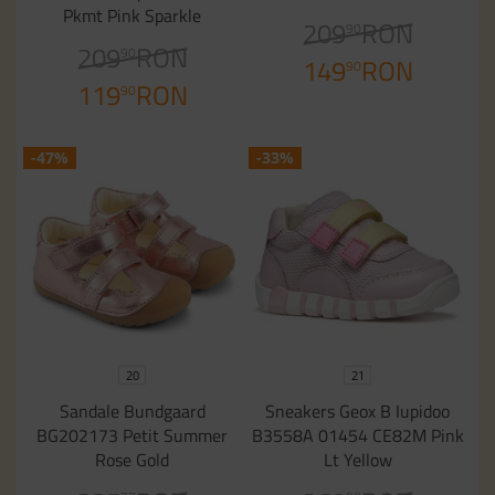
Pkmt Pink Sparkle
209
RON
90
209
RON
90
149
RON
90
119
RON
90
-47%
-33%
20
21
Sandale Bundgaard
Sneakers Geox B Iupidoo
BG202173 Petit Summer
B3558A 01454 CE82M Pink
Rose Gold
Lt Yellow