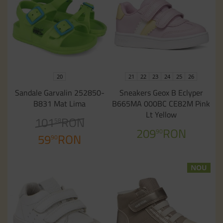
20
21
22
23
24
25
26
Sandale Garvalin 252850-
Sneakers Geox B Eclyper
B831 Mat Lima
B665MA 000BC CE82M Pink
Lt Yellow
101
RON
58
209
RON
90
59
RON
90
NOU