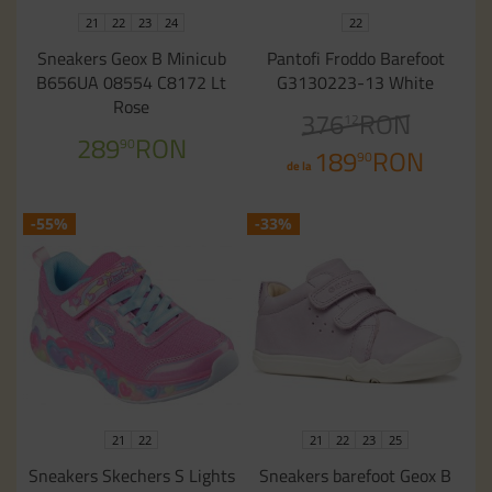
21
22
23
24
22
Sneakers Geox B Minicub
Pantofi Froddo Barefoot
B656UA 08554 C8172 Lt
G3130223-13 White
Rose
376
RON
12
289
RON
90
189
RON
90
de la
-55%
-33%
21
22
21
22
23
25
Sneakers Skechers S Lights
Sneakers barefoot Geox B