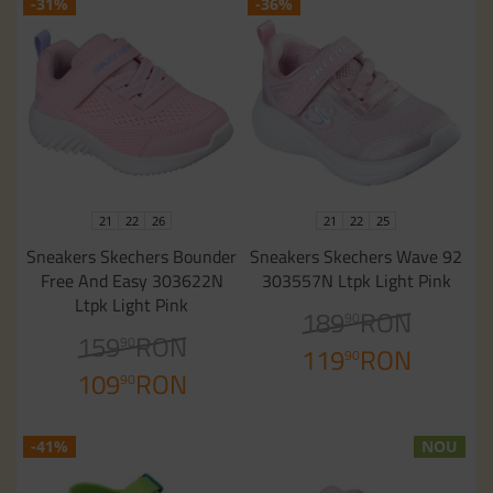
-31%
-36%
21
22
26
21
22
25
Sneakers Skechers Bounder
Sneakers Skechers Wave 92
Free And Easy 303622N
303557N Ltpk Light Pink
Ltpk Light Pink
189
RON
90
159
RON
90
119
RON
90
109
RON
90
-41%
NOU