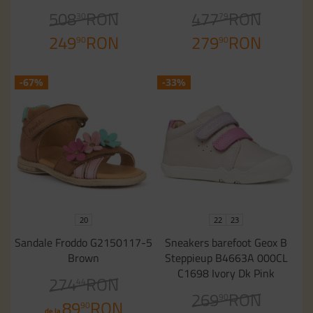
508
RON
477
RON
30
79
249
RON
279
RON
90
90
-67%
-33%
20
22
23
Sandale Froddo G2150117-5
Sneakers barefoot Geox B
Brown
Steppieup B4663A 000CL
C1698 Ivory Dk Pink
274
RON
44
269
RON
90
89
RON
90
de la