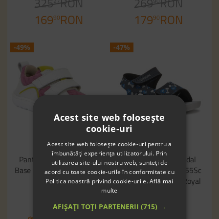
325
RON
269
RON
27
90
169
RON
179
RON
90
90
-49%
-47%
Acest site web folosește
cookie-uri
Acest site web folosește cookie-uri pentru a
20
22
23
27
21
îmbunătăți experiența utilizatorului. Prin
Pantofi Froddo Barefoot
Sandale Geox B Sandal
utilizarea site-ului nostru web, sunteți de
Base G3130260-13 White
Lightfloppy C Dbk B455Sc
acord cu toate cookie-urile în conformitate cu
Fuxia
000Ce C4226 Navy Royal
Politica noastră privind cookie-urile.
Află mai
multe
376
RON
172
RON
12
75
AFIȘAȚI TOȚI PARTENERII
(715) →
189
RON
89
RON
90
90
de la