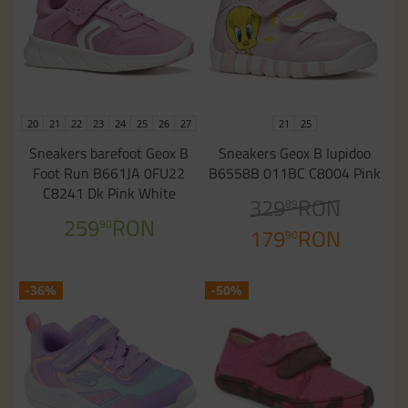
20
21
22
23
24
25
26
27
21
25
Sneakers barefoot Geox B
Sneakers Geox B Iupidoo
Foot Run B661JA 0FU22
B6558B 011BC C8004 Pink
C8241 Dk Pink White
329
RON
89
259
RON
90
179
RON
90
-36%
-50%