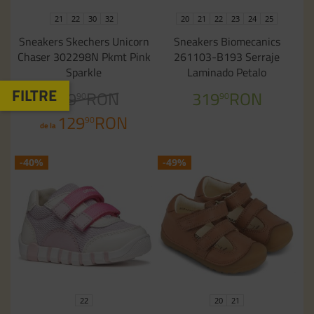
21
22
30
32
20
21
22
23
24
25
Sneakers Skechers Unicorn
Sneakers Biomecanics
Chaser 302298N Pkmt Pink
261103-B193 Serraje
Sparkle
Laminado Petalo
259
RON
319
RON
90
90
129
RON
90
de la
-40%
-49%
22
20
21