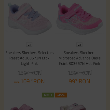
21
21
Sneakers Skechers Selectors
Sneakers Skechers
Reset Ac 303573N Ltpk
Microspec Advance Oasis
Light Pink
Point 303657N Hot Pink
159
RON
189
RON
90
90
109
RON
99
RON
90
90
de la
NOU
-45%