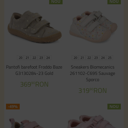
NOU
NOU
20
21
22
23
24
20
21
22
23
24
25
Pantofi barefoot Froddo Baze
Sneakers Biomecanics
G3130284-23 Gold
261102-C695 Sauvage
Sporco
369
RON
90
319
RON
90
-49%
NOU