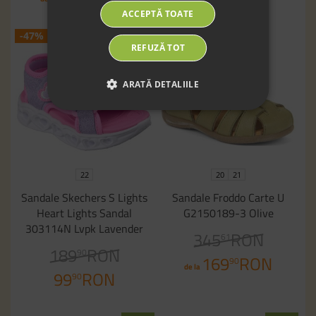
ACCEPTĂ TOATE
-47%
-50%
REFUZĂ TOT
ARATĂ DETALIILE
22
20
21
Sandale Skechers S Lights
Sandale Froddo Carte U
Heart Lights Sandal
G2150189-3 Olive
303114N Lvpk Lavender
345
RON
61
189
RON
90
169
RON
90
de la
99
RON
90