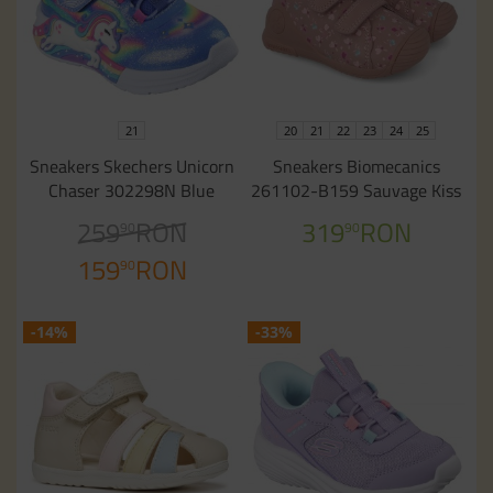
21
20
21
22
23
24
25
Sneakers Skechers Unicorn
Sneakers Biomecanics
Chaser 302298N Blue
261102-B159 Sauvage Kiss
259
RON
319
RON
90
90
159
RON
90
-14%
-33%