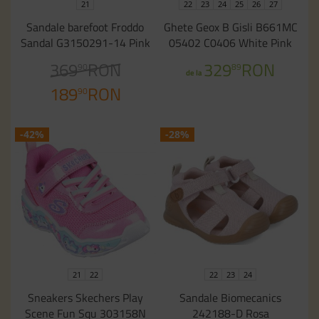
21
22
23
24
25
26
27
Sandale barefoot Froddo
Ghete Geox B Gisli B661MC
Sandal G3150291-14 Pink
05402 C0406 White Pink
369
RON
329
RON
90
89
de la
189
RON
90
-42%
-28%
21
22
22
23
24
Sneakers Skechers Play
Sandale Biomecanics
Scene Fun Squ 303158N
242188-D Rosa