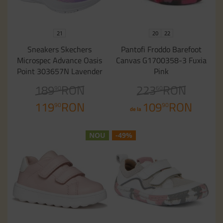
21
20
22
Sneakers Skechers
Pantofi Froddo Barefoot
Microspec Advance Oasis
Canvas G1700358-3 Fuxia
Point 303657N Lavender
Pink
189
RON
223
RON
90
60
119
RON
109
RON
90
90
de la
NOU
-49%