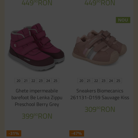
449
RON
449
RON
90
90
NOU
20
21
22
23
24
25
20
21
22
23
24
25
Ghete impermeabile
Sneakers Biomecanics
barefoot Be Lenka Zippu
261131-D159 Sauvage Kiss
Preschool Berry Grey
309
RON
90
399
RON
90
-31%
-47%