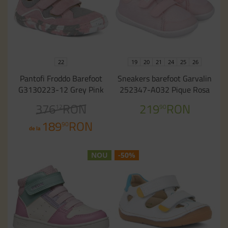
22
19
20
21
24
25
26
Pantofi Froddo Barefoot
Sneakers barefoot Garvalin
G3130223-12 Grey Pink
252347-A032 Pique Rosa
376
RON
219
RON
12
90
189
RON
90
de la
NOU
-50%