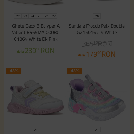
22
23
24
25
26
27
20
Ghete Geox B Eclyper A
Sandale Froddo Paix Double
Vitsint B465MA 000BC
G2150167-9 White
C1364 White Dk Pink
365
RON
95
239
RON
90
179
RON
de la
90
de la
-48%
-48%
21
21