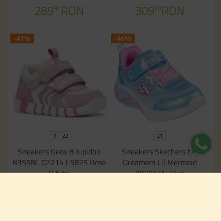
289
RON
309
RON
90
90
-41%
-46%
19
22
21
Sneakers Geox B Iupidoo
Sneakers Skechers My
B3558C 02214 C5825 Rose
Dreamers Lil Mermaid
White
303061N Blue
309
RON
259
RON
91
90
179
RON
139
RON
90
90