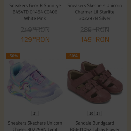
Sneakers Geox B Sprintye
Sneakers Skechers Unicorn
B454TD 01454 C0406
Charmer Lil Starlite
White Pink
302297N Silver
249
RON
289
RON
90
90
129
RON
149
RON
90
90
-50%
-50%
21
20
21
Sneakers Skechers Unicorn
Sandale Bundgaard
Chaser 302298N Lvmt
BG601052 Tobias Flower