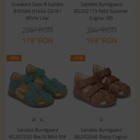
Sneakers Geox B Iupidoo
Sandale Bundgaard
B3558A 01454 C0761
BG202173 Petit Summer
White Lilac
Cognac WS
299
RON
396
RON
90
46
179
RON
199
RON
90
90
-50%
-41%
20
32
22
Sandale Bundgaard
Sandale Bundgaard
BG202232 Rox IV Mint RM
BG202046 Ranjo Cognac