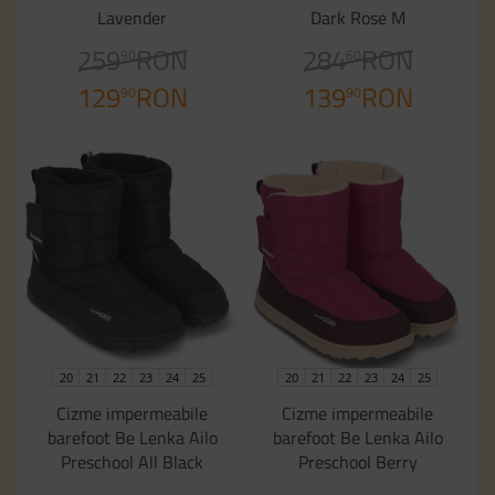
Lavender
Dark Rose M
259
RON
284
RON
90
60
129
RON
139
RON
90
90
20
21
22
23
24
25
20
21
22
23
24
25
Cizme impermeabile
Cizme impermeabile
barefoot Be Lenka Ailo
barefoot Be Lenka Ailo
Preschool All Black
Preschool Berry