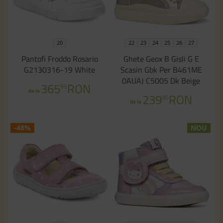
20
22
23
24
25
26
27
Pantofi Froddo Rosario
Ghete Geox B Gisli G E
G2130316-19 White
Scasin Gbk Per B461ME
0AUAJ C5005 Dk Beige
365
RON
95
de la
239
RON
90
de la
-48%
NOU