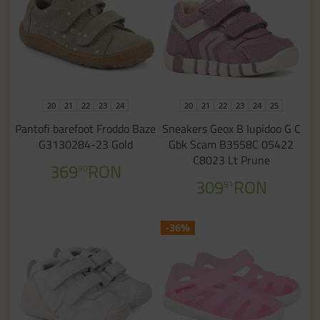
20
21
22
23
24
20
21
22
23
24
25
Pantofi barefoot Froddo Baze
Sneakers Geox B Iupidoo G C
G3130284-23 Gold
Gbk Scam B3558C 05422
C8023 Lt Prune
369
RON
90
309
RON
91
-36%