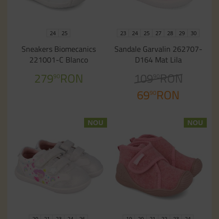
24
25
23
24
25
27
28
29
30
Sneakers Biomecanics
Sandale Garvalin 262707-
221001-C Blanco
D164 Mat Lila
279
RON
109
RON
90
90
69
RON
90
NOU
NOU
20
21
23
24
26
19
20
21
22
23
24