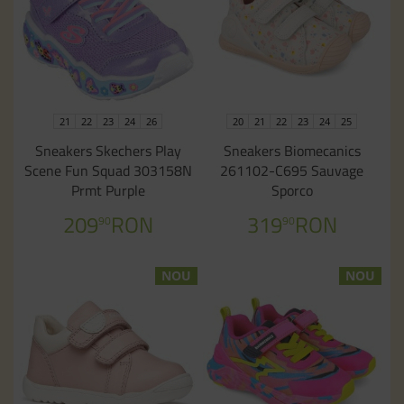
21
22
23
24
26
20
21
22
23
24
25
Sneakers Skechers Play
Sneakers Biomecanics
Scene Fun Squad 303158N
261102-C695 Sauvage
Prmt Purple
Sporco
209
RON
319
RON
90
90
NOU
NOU