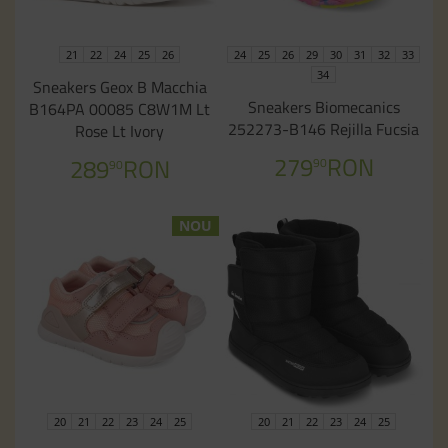
21
22
24
25
26
24
25
26
29
30
31
32
33
34
Sneakers Geox B Macchia
Sneakers Biomecanics
B164PA 00085 C8W1M Lt
252273-B146 Rejilla Fucsia
Rose Lt Ivory
279
RON
289
RON
90
90
NOU
20
21
22
23
24
25
20
21
22
23
24
25