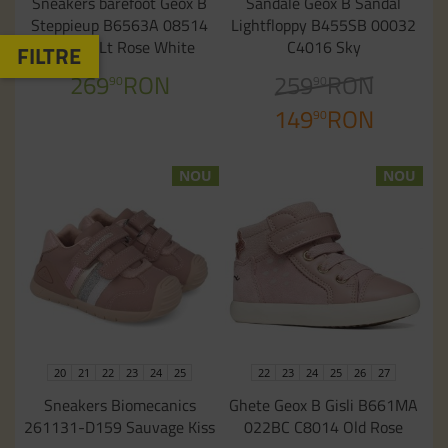
Sneakers barefoot Geox B
Sandale Geox B Sandal
Steppieup B6563A 08514
Lightfloppy B455SB 00032
C8W1Z Lt Rose White
C4016 Sky
269
RON
259
RON
90
90
149
RON
90
NOU
NOU
20
21
22
23
24
25
22
23
24
25
26
27
Sneakers Biomecanics
Ghete Geox B Gisli B661MA
261131-D159 Sauvage Kiss
022BC C8014 Old Rose