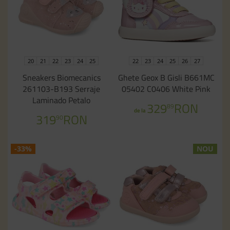
20
21
22
23
24
25
22
23
24
25
26
27
Sneakers Biomecanics
Ghete Geox B Gisli B661MC
261103-B193 Serraje
05402 C0406 White Pink
Laminado Petalo
329
RON
89
de la
319
RON
90
-33%
NOU