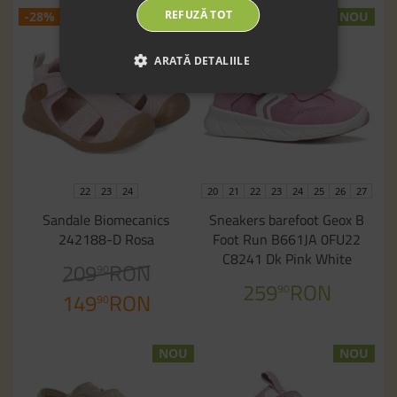
REFUZĂ TOT
-28%
NOU
ARATĂ DETALIILE
22
23
24
20
21
22
23
24
25
26
27
Sandale Biomecanics
Sneakers barefoot Geox B
242188-D Rosa
Foot Run B661JA 0FU22
C8241 Dk Pink White
209
RON
90
259
RON
90
149
RON
90
NOU
NOU