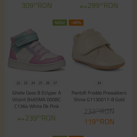
309
RON
299
RON
90
90
de la
NOU
-48%
22
23
24
25
26
27
24
Ghete Geox B Eclyper A
Pantofi Froddo Prewalkers
Vitsint B465MA 000BC
Shine G1130017-8 Gold
C1364 White Dk Pink
233
RON
76
239
RON
90
119
RON
de la
90