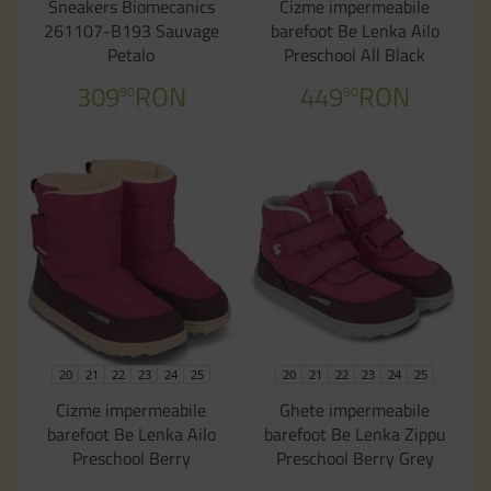
Sneakers Biomecanics
Cizme impermeabile
261107-B193 Sauvage
barefoot Be Lenka Ailo
Petalo
Preschool All Black
309
RON
449
RON
90
90
20
21
22
23
24
25
20
21
22
23
24
25
Cizme impermeabile
Ghete impermeabile
barefoot Be Lenka Ailo
barefoot Be Lenka Zippu
Preschool Berry
Preschool Berry Grey