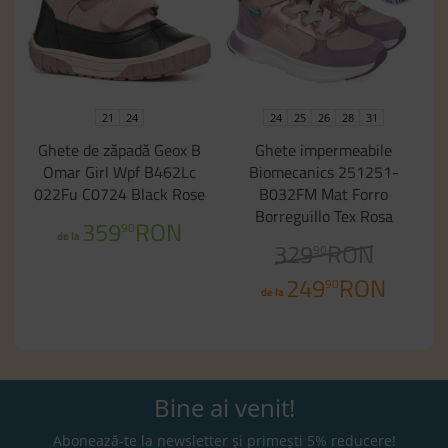
21
24
24
25
26
28
31
Ghete de zăpadă Geox B
Ghete impermeabile
Omar Girl Wpf B462Lc
Biomecanics 251251-
022Fu C0724 Black Rose
B032FM Mat Forro
Borreguillo Tex Rosa
359
RON
90
de la
329
RON
90
249
RON
90
de la
Bine ai venit!
Abonează-te la newsletter și primești 5% reducere!