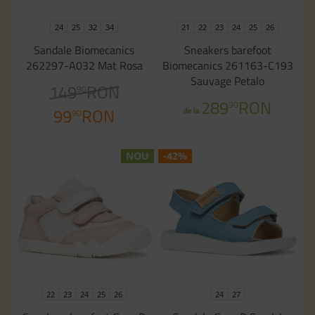
24
25
32
34
21
22
23
24
25
26
Sandale Biomecanics
Sneakers barefoot
262297-A032 Mat Rosa
Biomecanics 261163-C193
Sauvage Petalo
149
RON
90
289
RON
90
99
RON
de la
90
NOU
-42%
22
23
24
25
26
24
27