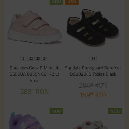
NOU
-43%
21
22
23
24
24
Sneakers Geox B Minicub
Sandale Bundgaard Barefoot
B656UA 08554 C8172 Lt
BG202245 Tobias Black
Rose
284
RON
60
289
RON
90
159
RON
90
NOU
NOU