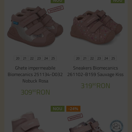
NOU
NOU
20
21
22
23
24
25
20
21
22
23
24
25
Ghete impermeabile
Sneakers Biomecanics
Biomecanics 251134-D032
261102-B159 Sauvage Kiss
Nobuck Rosa
319
RON
90
309
RON
90
NOU
-24%