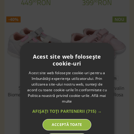
449
RON
399
RON
90
90
-40%
NOU
Acest site web folosește
cookie-uri
Acest site web folosește cookie-uri pentru a
îmbunătăți experiența utilizatorului. Prin
24
19
20
21
24
25
26
utilizarea site-ului nostru web, sunteți de
Sandale barefoot
Sneakers barefoot Garvalin
acord cu toate cookie-urile în conformitate cu
Biomecanics 262194-B050
252347-A032 Pique Rosa
Politica noastră privind cookie-urile.
Află mai
Lurex Blanco
multe
219
RON
90
249
RON
AFIȘAȚI TOȚI PARTENERII
(715) →
90
149
RON
90
ACCEPTĂ TOATE