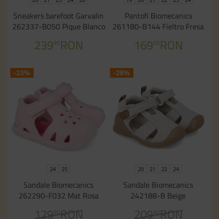
Sneakers barefoot Garvalin
Pantofi Biomecanics
262337-B050 Pique Blanco
261180-B144 Fieltro Fresa
239
RON
169
RON
90
90
-23%
-28%
24
25
20
21
22
24
Sandale Biomecanics
Sandale Biomecanics
262290-F032 Mat Rosa
242188-B Beige
129
RON
209
RON
90
90