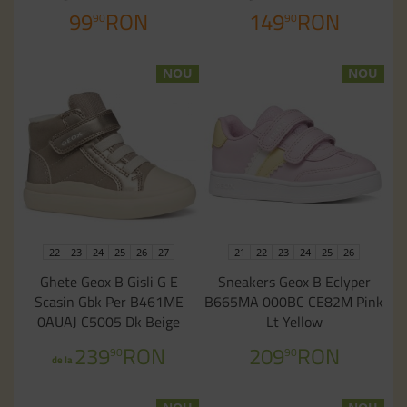
99
RON
149
RON
90
90
NOU
NOU
22
23
24
25
26
27
21
22
23
24
25
26
Ghete Geox B Gisli G E
Sneakers Geox B Eclyper
Scasin Gbk Per B461ME
B665MA 000BC CE82M Pink
0AUAJ C5005 Dk Beige
Lt Yellow
239
RON
209
RON
90
90
de la