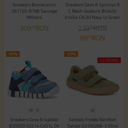
Sneakers Biomecanics
Sneakers Geox B Sprintye B
261120-B788 Sauvage
C Mesh Geobuck B454Uc
Militare
01454 Cf43U Navy Lt Green
309
RON
233
RON
90
76
99
RON
90
-41%
-57%
LICHIDARE
20
21
20
Sneakers Geox B Iupidoo
Sandale Froddo Barefoot
B3555D 02214 C4S1L Dk
Sandal G3150266-3 Olive