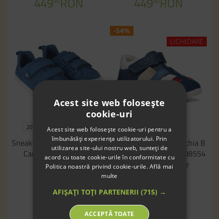
449
RON
449
RON
90
90
-54%
LICHIDARE
Acest site web folosește
cookie-uri
20
21
22
23
24
25
20
Acest site web folosește cookie-uri pentru a
îmbunătăți experiența utilizatorului. Prin
Sneakers barefoot Be Lenka
Sandale Geox B S Macchia B
utilizarea site-ului nostru web, sunteți de
Canvi Preschool Blue
A Nappa Gbk B254Va 08554
acord cu toate cookie-urile în conformitate cu
C4242 Avio White
Politica noastră privind cookie-urile.
Află mai
249
RON
90
multe
304
RON
94
AFIȘAȚI TOȚI PARTENERII
(715) →
139
RON
90
ACCEPTĂ TOATE