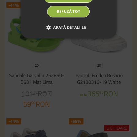
-41%
REFUZĂ TOT
ARATĂ DETALIILE
20
20
Sandale Garvalin 252850-
Pantofi Froddo Rosario
B831 Mat Lima
G2130316-19 White
101
RON
365
RON
58
95
de la
59
RON
90
-44%
-65%
LICHIDARE