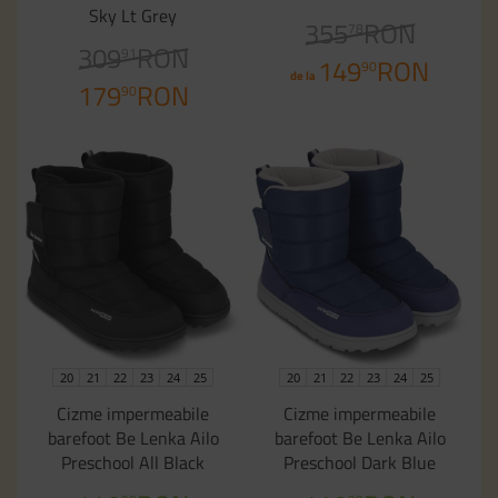
Sky Lt Grey
355
RON
78
309
RON
91
149
RON
90
de la
179
RON
90
20
21
22
23
24
25
20
21
22
23
24
25
Cizme impermeabile
Cizme impermeabile
barefoot Be Lenka Ailo
barefoot Be Lenka Ailo
Preschool All Black
Preschool Dark Blue