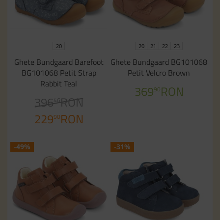
20
20
21
22
23
Ghete Bundgaard Barefoot
Ghete Bundgaard BG101068
BG101068 Petit Strap
Petit Velcro Brown
Rabbit Teal
369
RON
90
396
RON
46
229
RON
90
-49%
-31%