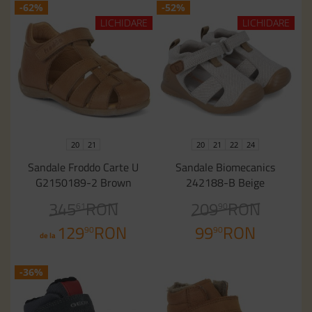
-62%
-52%
LICHIDARE
LICHIDARE
20
21
20
21
22
24
Sandale Froddo Carte U
Sandale Biomecanics
G2150189-2 Brown
242188-B Beige
345
RON
209
RON
61
90
129
RON
99
RON
90
90
de la
-36%