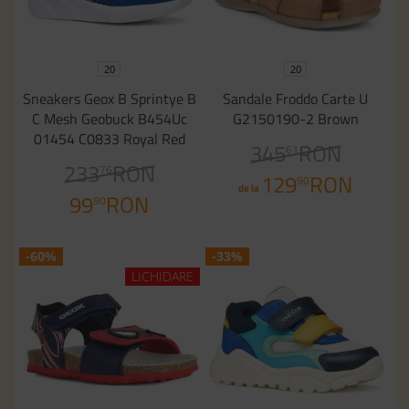
20
20
Sneakers Geox B Sprintye B
Sandale Froddo Carte U
C Mesh Geobuck B454Uc
G2150190-2 Brown
01454 C0833 Royal Red
345
RON
61
233
RON
76
129
RON
90
de la
99
RON
90
-60%
-33%
LICHIDARE