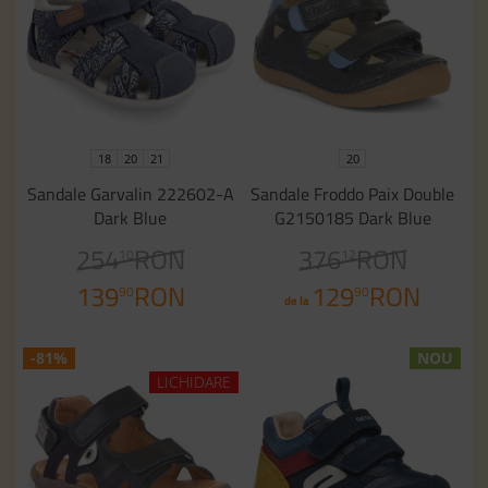
18
20
21
20
Sandale Garvalin 222602-A
Sandale Froddo Paix Double
Dark Blue
G2150185 Dark Blue
254
RON
376
RON
10
12
139
RON
129
RON
90
90
de la
-81%
NOU
LICHIDARE