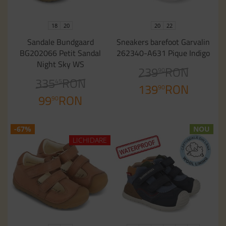
18
20
20
22
Sandale Bundgaard
Sneakers barefoot Garvalin
BG202066 Petit Sandal
262340-A631 Pique Indigo
Night Sky WS
239
RON
90
335
RON
45
139
RON
90
99
RON
90
-67%
NOU
LICHIDARE