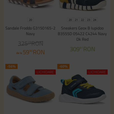
20
20
21
22
23
24
Sandale Froddo G3150165-2
Sneakers Geox B Iupidoo
Navy
B3555D 05422 C4244 Navy
Dk Red
325
RON
28
309
RON
91
59
RON
90
de la
-56%
-60%
LICHIDARE
LICHIDARE