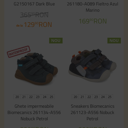
G2150167 Dark Blue
261180-A089 Fieltro Azul
Marino
365
RON
95
169
RON
90
129
RON
90
de la
NOU
NOU
20
21
22
23
24
25
20
21
22
23
24
25
Ghete impermeabile
Sneakers Biomecanics
Biomecanics 261134-A556
261123-A556 Nobuck
Nobuck Petrol
Petrol