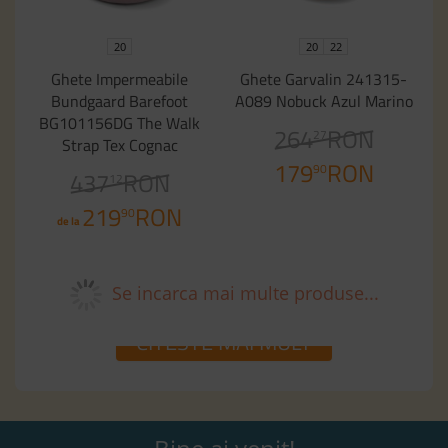
20
20
22
Ghete Impermeabile
Ghete Garvalin 241315-
Bundgaard Barefoot
A089 Nobuck Azul Marino
BG101156DG The Walk
264
RON
27
Strap Tex Cognac
179
RON
90
437
RON
12
219
RON
90
de la
Se incarca mai multe produse...
CITESTE MAI
MULT