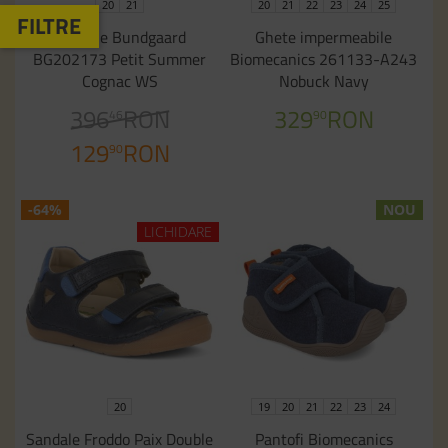
20
21
20
21
22
23
24
25
Sandale Bundgaard
Ghete impermeabile
BG202173 Petit Summer
Biomecanics 261133-A243
Cognac WS
Nobuck Navy
396
RON
329
RON
46
90
129
RON
90
-64%
NOU
LICHIDARE
20
19
20
21
22
23
24
Sandale Froddo Paix Double
Pantofi Biomecanics