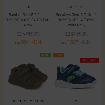
20
20
21
22
Sandale Geox B S Chalki
Sneakers Geox B Ciufciuf
B152QC 00058 C4075 Dark
B655RA 0BC14 C0899
Navy
White Navy
254
RON
239
RON
10
89
99
RON
159
RON
90
90
de la
de la
NOU
-57%
LICHIDARE
20
21
22
23
24
25
20