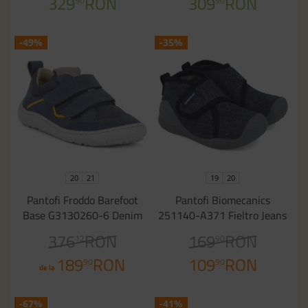
329
RON
309
RON
90
90
-49%
-35%
20
21
19
20
Pantofi Froddo Barefoot
Pantofi Biomecanics
Base G3130260-6 Denim
251140-A371 Fieltro Jeans
376
RON
169
RON
12
90
189
RON
109
RON
90
90
de la
-67%
-41%