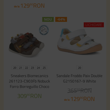
129
RON
90
de la
NOU
-64%
LICHIDARE
20
21
22
23
24
25
20
Sneakers Biomecanics
Sandale Froddo Paix Double
261123-C903Fb Nobuck
G2150167-9 White
Forro Borreguillo Choco
365
RON
95
309
RON
90
129
RON
90
de la