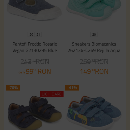
20
21
20
Pantofi Froddo Rosario
Sneakers Biomecanics
Vegan G2130295 Blue
262136-C269 Rejilla Aqua
243
RON
269
RON
93
90
99
RON
149
RON
90
90
de la
-70%
-41%
LICHIDARE