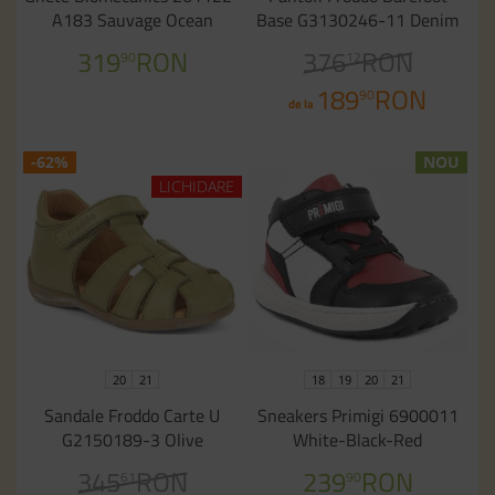
A183 Sauvage Ocean
Base G3130246-11 Denim
319
RON
376
RON
90
12
189
RON
90
de la
-62%
NOU
LICHIDARE
20
21
18
19
20
21
Sandale Froddo Carte U
Sneakers Primigi 6900011
G2150189-3 Olive
White-Black-Red
345
RON
239
RON
61
90