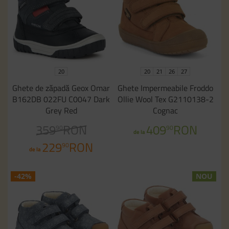
20
20
21
26
27
Ghete de zăpadă Geox Omar
Ghete Impermeabile Froddo
B162DB 022FU C0047 Dark
Ollie Wool Tex G2110138-2
Grey Red
Cognac
359
RON
409
RON
90
90
de la
229
RON
90
de la
-42%
NOU