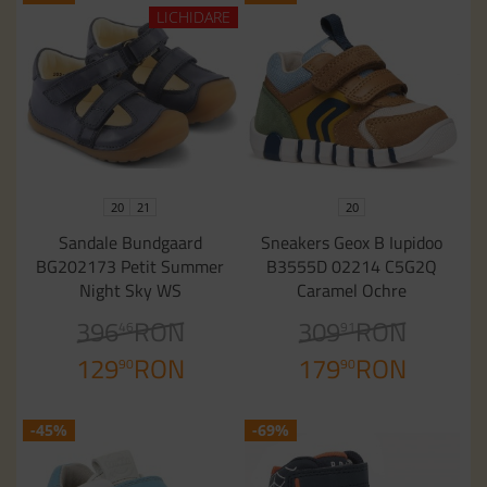
LICHIDARE
20
21
20
Sandale Bundgaard
Sneakers Geox B Iupidoo
BG202173 Petit Summer
B3555D 02214 C5G2Q
Night Sky WS
Caramel Ochre
396
RON
309
RON
46
91
129
RON
179
RON
90
90
-45%
-69%