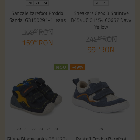
20
21
24
20
21
Sandale barefoot Froddo
Sneakers Geox B Sprintye
Sandal G3150291-1 Jeans
B454UC 01454 C0657 Navy
Yellow
369
RON
90
249
RON
90
159
RON
90
99
RON
90
NOU
-49%
20
21
22
23
24
25
20
Ghete Biomecanics 261122-
Pantofi Froddo Barefoot