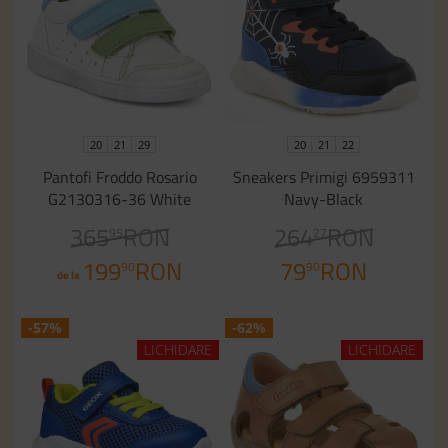
20
21
29
20
21
22
Pantofi Froddo Rosario
Sneakers Primigi 6959311
G2130316-36 White
Navy-Black
365
RON
264
RON
95
27
199
RON
79
RON
90
90
de la
-57%
-62%
LICHIDARE
LICHIDARE