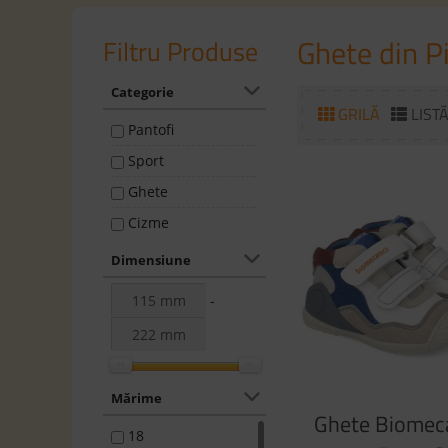
Ghete din P
Filtru Produse
Categorie
GRILĂ
LIST
Pantofi
Sport
Ghete
Cizme
Dimensiune
-
Mărime
Ghete Biomec
18