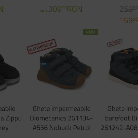
Azul Marino
N
309
RON
259
90
9
de la
159
9
NOU
abile
Ghete impermeabile
Ghete imp
ka Zippu
Biomecanics 261134-
barefoot B
rey
A556 Nobuck Petrol
261242-A08
Forro Borre