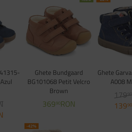
241315-
Ghete Bundgaard
Ghete Garva
Azul
BG101068 Petit Velcro
A008 M
Brown
179
9
N
369
RON
90
139
9
N
-42%