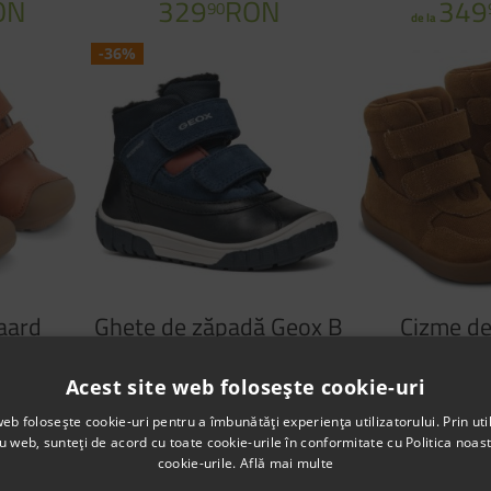
ON
329
RON
349
90
de la
Mar
-36%
aard
Ghete de zăpadă Geox B
Cizme d
it Mid
Omar Boy Wpf B462Dc
Bundgaard
Acest site web folosește cookie-uri
nac
022Fu C4429 Black
BG303288 
Navy
T
web folosește cookie-uri pentru a îmbunătăți experiența utilizatorului. Prin util
N
359
RON
499
90
9
ru web, sunteți de acord cu toate cookie-urile în conformitate cu Politica noast
cookie-urile.
Află mai multe
ON
229
RON
90
de la