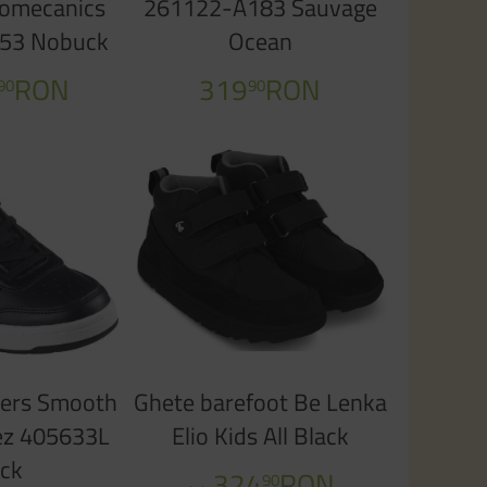
iomecanics
261122-A183 Sauvage
53 Nobuck
Ocean
an
RON
319
RON
90
90
hers Smooth
Ghete barefoot Be Lenka
rez 405633L
Elio Kids All Black
ack
324
RON
90