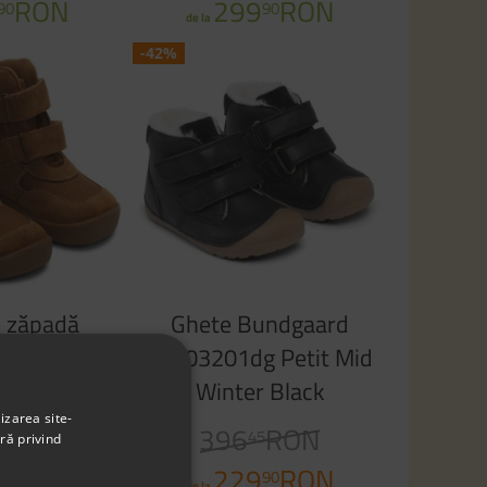
RON
299
RON
90
90
de la
ino
-42%
e zăpadă
Ghete Bundgaard
 Barefoot
bg303201dg Petit Mid
Bobbie Tex
Winter Black
an
izarea site-
RON
396
RON
0
45
ră privind
229
RON
90
de la