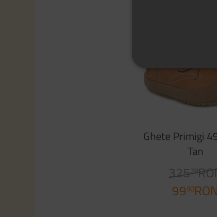
-69%
Ghete Primigi 
Tan
325
RO
28
99
RO
90