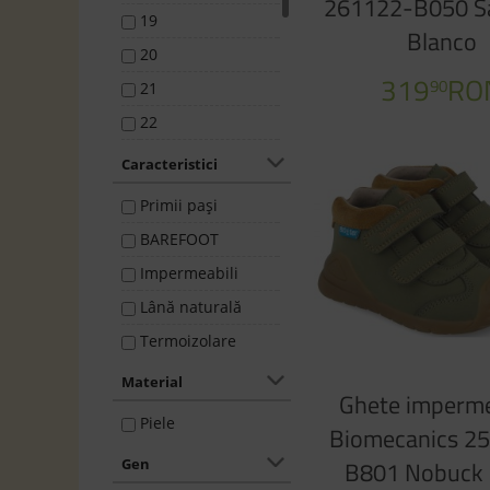
261122-B050 S
19
Blanco
20
319
RO
90
21
22
23
Caracteristici
24
Primii pași
25
BAREFOOT
26
Impermeabili
27
Lână naturală
28
Termoizolare
29
Material
30
Ghete imperme
Piele
31
Biomecanics 2
32
B801 Nobuck
Gen