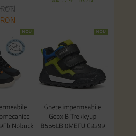
de la
RON
0
RON
0
NOU
NOU
ermeabile
Ghete impermeabile
iomecanics
Geox B Trekkyup
9Fb Nobuck
B566LB 0MEFU C9299
guillo Azul
Black Fluo Green