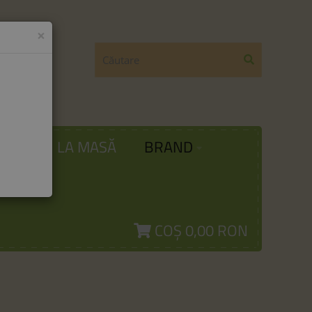
×
ODĂ
LA MASĂ
BRAND
COȘ
0,00 RON