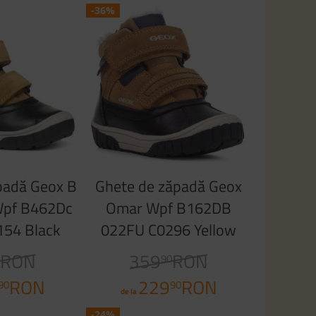
-36%
padă Geox B
Ghete de zăpadă Geox
Wpf B462Dc
Omar Wpf B162DB
154 Black
022FU C0296 Yellow
rry
Blue
RON
359
RON
0
90
RON
229
RON
90
90
de la
-24%