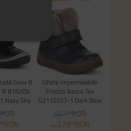
-38%
padă Geox B
Ghete impermeabile
f B B162Db
Froddo Basco Tex
1 Navy Sky
G2110127-1 Dark Blue
RON
457
RON
0
46
RON
279
RON
90
90
de la