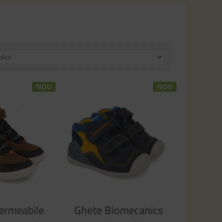
NOU
NOU
ermeabile
Ghete Biomecanics