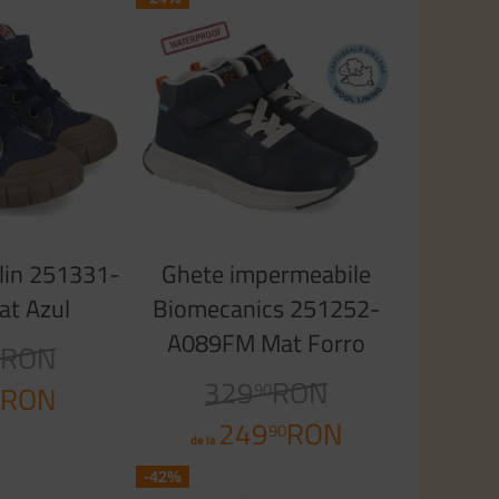
lin 251331-
Ghete impermeabile
at Azul
Biomecanics 251252-
A089FM Mat Forro
RON
0
Borreguillo Tex Azul
329
RON
90
RON
0
Marino
249
RON
90
de la
-42%