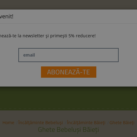
venit!
ează-te la newsletter și primești 5% reducere!
email
ĂMINTE
LA PLIMBARE
JUCĂRII
M
ABONEAZĂ-TE
Home
Încălțăminte Bebeluși
Încălțăminte Băieți
Ghete Băieți
Ghete Bebeluși Băieți