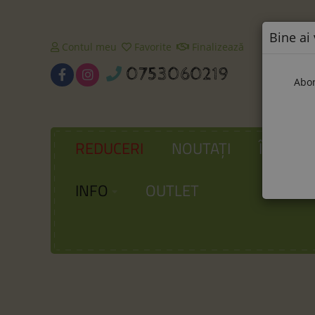
Bine ai 
Contul meu
Favorite
Finalizează
0753060219
Abon
REDUCERI
NOUTAȚI
ÎNCĂLȚ
INFO
OUTLET