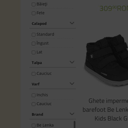
33
Băieţi
309
RO
90
34
Fete
40
Calapod
Standard
Îngust
Lat
Talpa
Cauciuc
Varf
Inchis
Ghete imperme
Cauciuc
barefoot Be Len
Brand
Kids Black G
Be Lenka