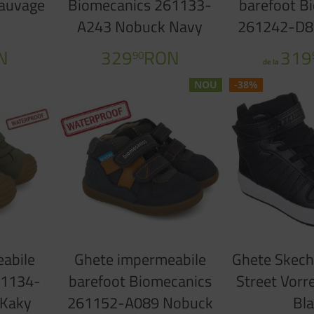
auvage
Biomecanics 261133-
barefoot B
A243 Nobuck Navy
261242-D8
T
N
329
RON
319
90
de la
NOU
-38%
abile
Ghete impermeabile
Ghete Skec
51134-
barefoot Biomecanics
Street Vor
 Kaky
261152-A089 Nobuck
Bl