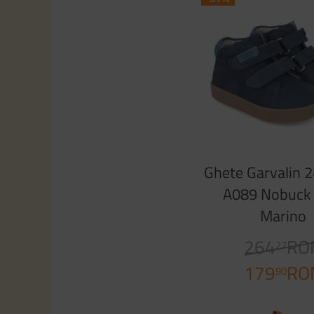
Ghete Garvalin 
A089 Nobuck 
Marino
264
RO
27
179
RO
90