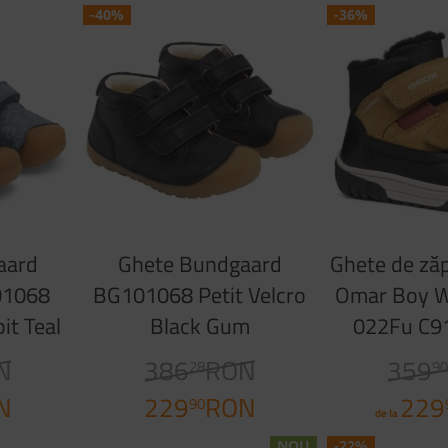
-40%
-36%
aard
Ghete Bundgaard
Ghete de ză
01068
BG101068 Petit Velcro
Omar Boy 
it Teal
Black Gum
022Fu C9
Cu
N
386
RON
359
28
9
N
229
RON
229
90
de la
NOU
-22%