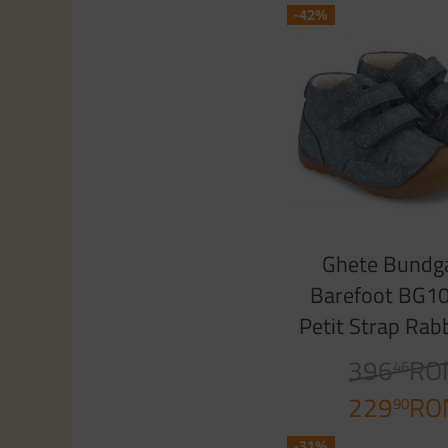
-42%
Ghete Bundg
Barefoot BG1
Petit Strap Rabb
396
RO
46
229
RO
90
-31%