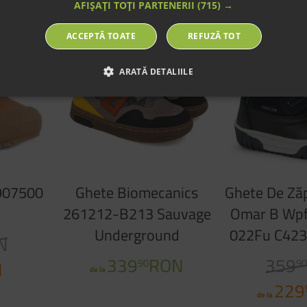
AFIȘAȚI TOȚI PARTENERII
(715) →
NOU
-36%
ACCEPTĂ TOATE
REFUZĂ TOT
ARATĂ DETALIILE
4907500
Ghete Biomecanics
Ghete De Ză
261212-B213 Sauvage
Omar B Wp
Underground
022Fu C423
N
339
RON
359
90
9
N
de la
229
de la